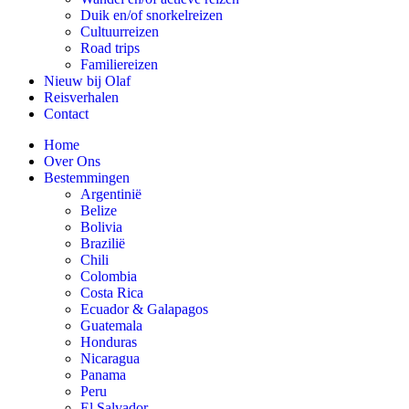
Duik en/of snorkelreizen
Cultuurreizen
Road trips
Familiereizen
Nieuw bij Olaf
Reisverhalen
Contact
Home
Over Ons
Bestemmingen
Argentinië
Belize
Bolivia
Brazilië
Chili
Colombia
Costa Rica
Ecuador & Galapagos
Guatemala
Honduras
Nicaragua
Panama
Peru
El Salvador