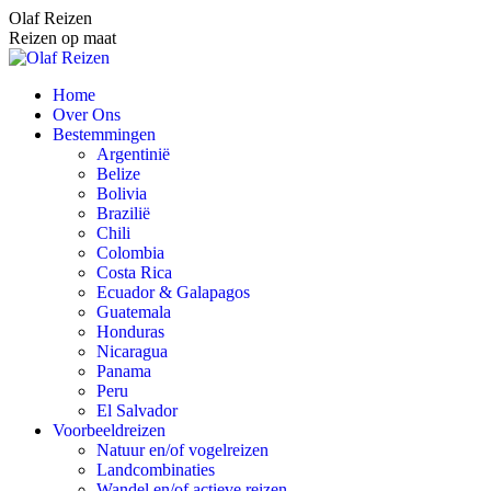
Spring
Olaf Reizen
naar
Reizen op maat
content
Home
Over Ons
Bestemmingen
Argentinië
Belize
Bolivia
Brazilië
Chili
Colombia
Costa Rica
Ecuador & Galapagos
Guatemala
Honduras
Nicaragua
Panama
Peru
El Salvador
Voorbeeldreizen
Natuur en/of vogelreizen
Landcombinaties
Wandel en/of actieve reizen