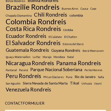
Bolivia Rondreis
Belize Rondreis
Brazilie Rondreis
Buenos Aires
Cauca
Cayo
Chili Rondreis
colombia
Chapada Diamantina
Colombia Rondreis
Costa Rica Rondreis
Córdoba
Ecuador Rondreis
El Calafate
El Chaltén
El Salvador Rondreis
Esteros del Iberá
Guatemala Rondreis
Guyana Rondreis
Iberá Moerassen
Iguaçu Watervallen
La Paz
Marajo
Mendoza
Natal
Panama Rondreis
Nicaragua Rondreis
Parque Nacional Soberiana
Pantanal
Paraná
Perito Moreno
Peru Rondreis
Rio de Janeiro
PN Los Glaciares
Puna
Salta
Tikal
Sierra Nevada de Santa Marta
San Agustín
Ushuaia
Uyuni
Venezuela Rondreis
CONTACTFORMULIER