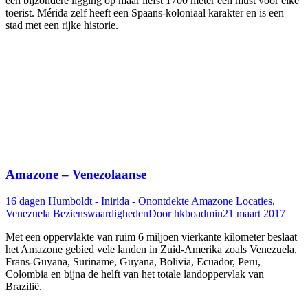
een bijzondere ligging op maar liefst 1700 meter een must voor elke
toerist. Mérida zelf heeft een Spaans-koloniaal karakter en is een
stad met een rijke historie.
Amazone – Venezolaanse
16 dagen Humboldt - Inirida - Onontdekte Amazone Locaties
,
Venezuela Bezienswaardigheden
Door
hkboadmin
21 maart 2017
Met een oppervlakte van ruim 6 miljoen vierkante kilometer beslaat
het Amazone gebied vele landen in Zuid-Amerika zoals Venezuela,
Frans-Guyana, Suriname, Guyana, Bolivia, Ecuador, Peru,
Colombia en bijna de helft van het totale landoppervlak van
Brazilië.