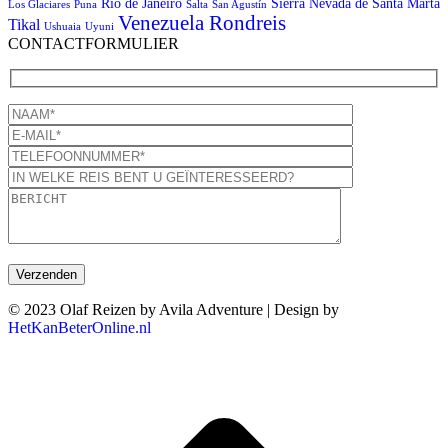
Rio de Janeiro
Sierra Nevada de Santa Marta
Los Glaciares
Puna
Salta
San Agustín
Venezuela Rondreis
Tikal
Ushuaia
Uyuni
CONTACTFORMULIER
© 2023 Olaf Reizen by Avila Adventure | Design by
HetKanBeterOnline.nl
T
n
b