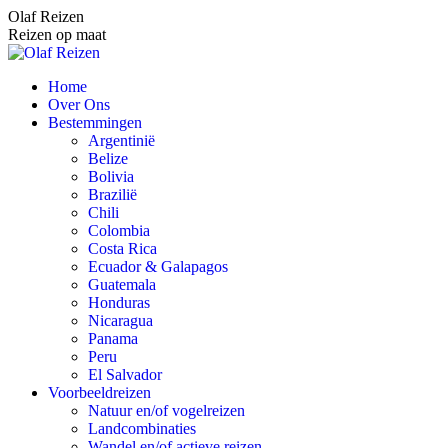
Spring
Olaf Reizen
naar
Reizen op maat
content
Home
Over Ons
Bestemmingen
Argentinië
Belize
Bolivia
Brazilië
Chili
Colombia
Costa Rica
Ecuador & Galapagos
Guatemala
Honduras
Nicaragua
Panama
Peru
El Salvador
Voorbeeldreizen
Natuur en/of vogelreizen
Landcombinaties
Wandel en/of actieve reizen