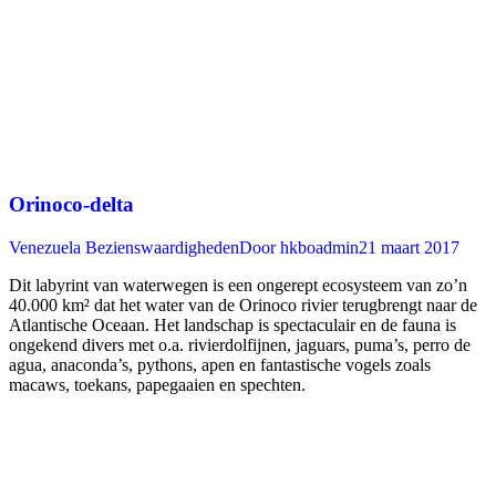
Orinoco-delta
Venezuela Bezienswaardigheden
Door
hkboadmin
21 maart 2017
Dit labyrint van waterwegen is een ongerept ecosysteem van zo’n
40.000 km² dat het water van de Orinoco rivier terugbrengt naar de
Atlantische Oceaan. Het landschap is spectaculair en de fauna is
ongekend divers met o.a. rivierdolfijnen, jaguars, puma’s, perro de
agua, anaconda’s, pythons, apen en fantastische vogels zoals
macaws, toekans, papegaaien en spechten.