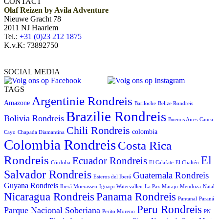
CONTACT
Olaf Reizen by Avila Adventure
Nieuwe Gracht 78
2011 NJ Haarlem
Tel.:
+31 (0)23 212 1875
K.v.K: 73892750
SOCIAL MEDIA
TAGS
Argentinie Rondreis
Amazone
Bariloche
Belize Rondreis
Brazilie Rondreis
Bolivia Rondreis
Buenos Aires
Cauca
Chili Rondreis
colombia
Cayo
Chapada Diamantina
Colombia Rondreis
Costa Rica
Rondreis
El
Ecuador Rondreis
Córdoba
El Calafate
El Chaltén
Salvador Rondreis
Guatemala Rondreis
Esteros del Iberá
Guyana Rondreis
Iberá Moerassen
Iguaçu Watervallen
La Paz
Marajo
Mendoza
Natal
Panama Rondreis
Nicaragua Rondreis
Pantanal
Paraná
Peru Rondreis
Parque Nacional Soberiana
Perito Moreno
PN