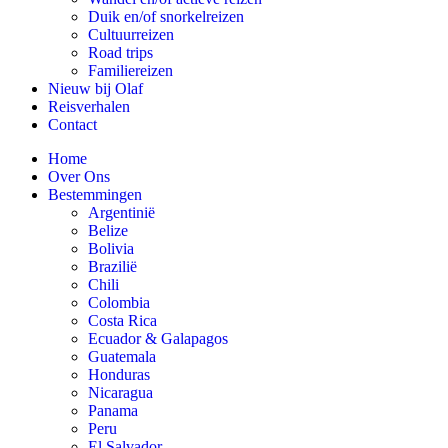
Duik en/of snorkelreizen
Cultuurreizen
Road trips
Familiereizen
Nieuw bij Olaf
Reisverhalen
Contact
Home
Over Ons
Bestemmingen
Argentinië
Belize
Bolivia
Brazilië
Chili
Colombia
Costa Rica
Ecuador & Galapagos
Guatemala
Honduras
Nicaragua
Panama
Peru
El Salvador