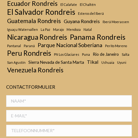
Ecuador Rondreis
El Calafate
El Chaltén
El Salvador Rondreis
Esteros del Iberá
Guatemala Rondreis
Guyana Rondreis
Iberá Moerassen
Iguaçu Watervallen
La Paz
Marajo
Mendoza
Natal
Panama Rondreis
Nicaragua Rondreis
Parque Nacional Soberiana
Pantanal
Paraná
Perito Moreno
Peru Rondreis
Rio de Janeiro
PN Los Glaciares
Puna
Salta
Tikal
Sierra Nevada de Santa Marta
San Agustín
Ushuaia
Uyuni
Venezuela Rondreis
CONTACTFORMULIER