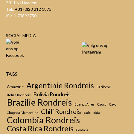
2011 NJ Haarlem
Tel.:
+31 (0)23 212 1875
K.v.K: 73892750
SOCIAL MEDIA
TAGS
Argentinie Rondreis
Amazone
Bariloche
Bolivia Rondreis
Belize Rondreis
Brazilie Rondreis
Buenos Aires
Cauca
Cayo
Chili Rondreis
colombia
Chapada Diamantina
Colombia Rondreis
Costa Rica Rondreis
Córdoba