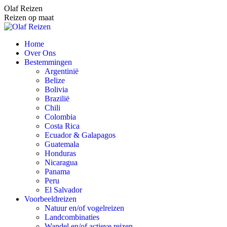
Spring
Olaf Reizen
naar
Reizen op maat
content
Home
Over Ons
Bestemmingen
Argentinië
Belize
Bolivia
Brazilië
Chili
Colombia
Costa Rica
Ecuador & Galapagos
Guatemala
Honduras
Nicaragua
Panama
Peru
El Salvador
Voorbeeldreizen
Natuur en/of vogelreizen
Landcombinaties
Wandel en/of actieve reizen