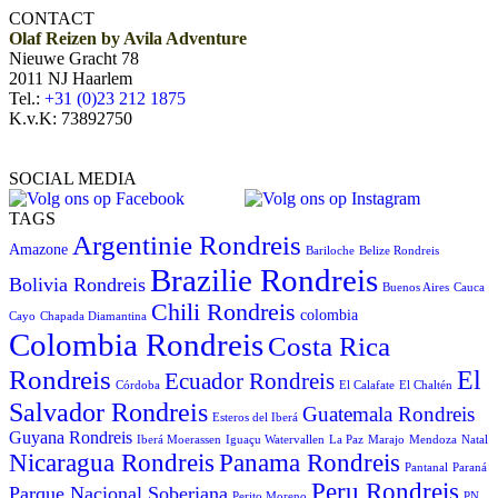
CONTACT
Olaf Reizen by Avila Adventure
Nieuwe Gracht 78
2011 NJ Haarlem
Tel.:
+31 (0)23 212 1875
K.v.K: 73892750
SOCIAL MEDIA
TAGS
Argentinie Rondreis
Amazone
Bariloche
Belize Rondreis
Brazilie Rondreis
Bolivia Rondreis
Buenos Aires
Cauca
Chili Rondreis
colombia
Cayo
Chapada Diamantina
Colombia Rondreis
Costa Rica
Rondreis
El
Ecuador Rondreis
Córdoba
El Calafate
El Chaltén
Salvador Rondreis
Guatemala Rondreis
Esteros del Iberá
Guyana Rondreis
Iberá Moerassen
Iguaçu Watervallen
La Paz
Marajo
Mendoza
Natal
Panama Rondreis
Nicaragua Rondreis
Pantanal
Paraná
Peru Rondreis
Parque Nacional Soberiana
Perito Moreno
PN