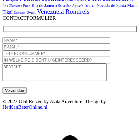
Rio de Janeiro
Sierra Nevada de Santa Marta
Los Glaciares
Puna
Salta
San Agustín
Venezuela Rondreis
Tikal
Ushuaia
Uyuni
CONTACTFORMULIER
© 2023 Olaf Reizen by Avila Adventure | Design by
HetKanBeterOnline.nl
T
n
b