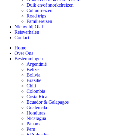
Duik en/of snorkelreizen
Cultuurreizen
Road trips
Familiereizen
Nieuw bij Olaf
Reisverhalen
Contact
Home
Over Ons
Bestemmingen
Argentinië
Belize
Bolivia
Brazilië
Chili
Colombia
Costa Rica
Ecuador & Galapagos
Guatemala
Honduras
Nicaragua
Panama
Peru
El Salvador