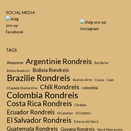
SOCIAL MEDIA
TAGS
Argentinie Rondreis
Amazone
Bariloche
Bolivia Rondreis
Belize Rondreis
Brazilie Rondreis
Buenos Aires
Cauca
Cayo
Chili Rondreis
colombia
Chapada Diamantina
Colombia Rondreis
Costa Rica Rondreis
Córdoba
Ecuador Rondreis
El Calafate
El Chaltén
El Salvador Rondreis
Esteros del Iberá
Guatemala Rondreis
Guyana Rondreis
Iberá Moerassen