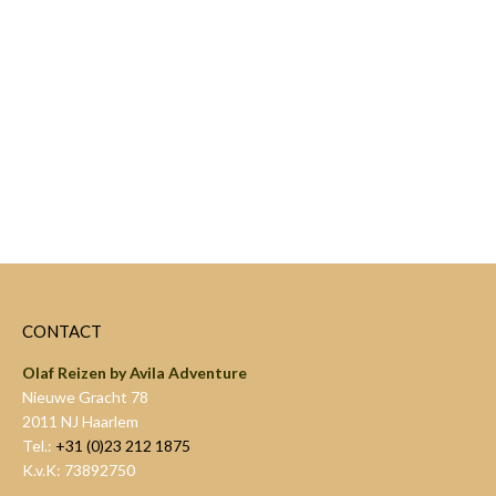
CONTACT
Olaf Reizen by Avila Adventure
Nieuwe Gracht 78
2011 NJ Haarlem
Tel.:
+31 (0)23 212 1875
K.v.K: 73892750