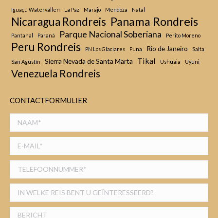
Iguaçu Watervallen
La Paz
Marajo
Mendoza
Natal
Panama Rondreis
Nicaragua Rondreis
Parque Nacional Soberiana
Pantanal
Paraná
Perito Moreno
Peru Rondreis
Rio de Janeiro
PN Los Glaciares
Puna
Salta
Tikal
Sierra Nevada de Santa Marta
San Agustín
Ushuaia
Uyuni
Venezuela Rondreis
CONTACTFORMULIER