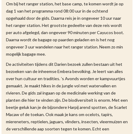
Om bij het ranger station, het base camp, te komen wordt je op
dag 1 van het programma rond 08:00 uur in de ochtend
opgehaald door de gids. Daarna reis je in ongeveer 10 uur naar
het ranger station. Het grootste gedeelte van deze reis wordt
per auto afgelegd, dan ongeveer 90 minuten per Cayucos boot.
Daarna wordt de bagage op paarden geladen en is het nog
ongeveer 3 uur wandelen naar het ranger station. Neem zo min
mogelijk bagage mee.
De activiteiten tijdens dit Darien bezoek zullen bestaan uit het
bezoeken van de inheemse Embera bevolking. Je leert van alles
over hun cultuur en tradities. ’s Avonds worden er kampvuurtjes
gemaakt. Je maakt hikes in de jungle vol met watervallen en
rivieren. De gids zal ingaan op de medicinale werking van de
planten die hier te vinden zijn. De biodiversiteit is enorm. Met een
beetje geluk kan je de bijzondere Harpij arend spotten, de Scarlet
Macaw of de toekan. Ook maak je kans om ocelots, tapirs,
miereneters, reptielen, jaguars, vlinders, insecten, vleermuizen en
de verschillende aap soorten tegen te komen. Echt een