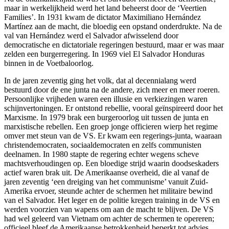
maar in werkelijkheid werd het land beheerst door de ‘Veertien
Families’. In 1931 kwam de dictator Maximiliano Hernández
Martínez aan de macht, die bloedig een opstand onderdrukte. Na de
val van Hernández werd el Salvador afwisselend door
democratische en dictatoriale regeringen bestuurd, maar er was maar
zelden een burgerregering. In 1969 viel El Salvador Honduras
binnen in de Voetbaloorlog.
In de jaren zeventig ging het volk, dat al decennialang werd
bestuurd door de ene junta na de andere, zich meer en meer roeren.
Persoonlijke vrijheden waren een illusie en verkiezingen waren
schijnvertoningen. Er ontstond rebellie, vooral geïnspireerd door het
Marxisme. In 1979 brak een burgeroorlog uit tussen de junta en
marxistische rebellen. Een groep jonge officieren wierp het regime
omver met steun van de VS. Er kwam een regerings-junta, waaraan
christendemocraten, sociaaldemocraten en zelfs communisten
deelnamen. In 1980 stapte de regering echter wegens scheve
machtsverhoudingen op. Een bloedige strijd waarin doodseskaders
actief waren brak uit. De Amerikaanse overheid, die al vanaf de
jaren zeventig ‘een dreiging van het communisme’ vanuit Zuid-
Amerika ervoer, steunde achter de schermen het militaire bewind
van el Salvador. Het leger en de politie kregen training in de VS en
werden voorzien van wapens om aan de macht te blijven. De VS
had wel geleerd van Vietnam om achter de schermen te opereren;
officieel bleef de Amerikaanse betrokkenheid beperkt tot advies.