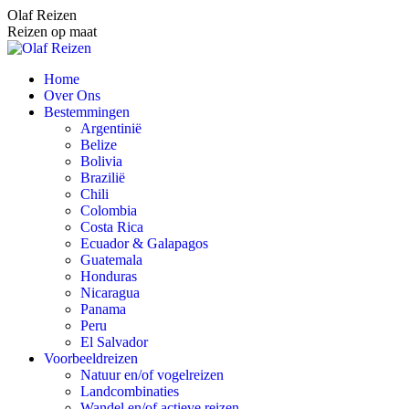
Spring
Olaf Reizen
naar
Reizen op maat
content
Home
Over Ons
Bestemmingen
Argentinië
Belize
Bolivia
Brazilië
Chili
Colombia
Costa Rica
Ecuador & Galapagos
Guatemala
Honduras
Nicaragua
Panama
Peru
El Salvador
Voorbeeldreizen
Natuur en/of vogelreizen
Landcombinaties
Wandel en/of actieve reizen