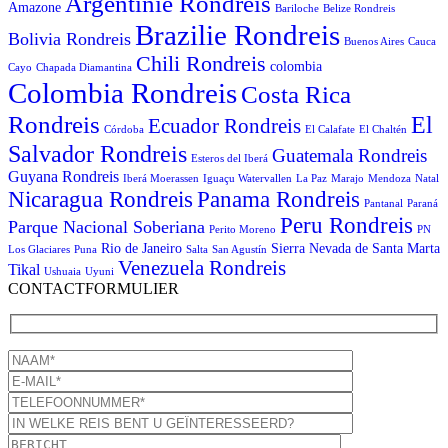
Argentinie Rondreis
Amazone
Bariloche
Belize Rondreis
Brazilie Rondreis
Bolivia Rondreis
Buenos Aires
Cauca
Chili Rondreis
colombia
Cayo
Chapada Diamantina
Colombia Rondreis
Costa Rica
Rondreis
El
Ecuador Rondreis
Córdoba
El Calafate
El Chaltén
Salvador Rondreis
Guatemala Rondreis
Esteros del Iberá
Guyana Rondreis
Iberá Moerassen
Iguaçu Watervallen
La Paz
Marajo
Mendoza
Natal
Panama Rondreis
Nicaragua Rondreis
Pantanal
Paraná
Peru Rondreis
Parque Nacional Soberiana
Perito Moreno
PN
Rio de Janeiro
Sierra Nevada de Santa Marta
Los Glaciares
Puna
Salta
San Agustín
Venezuela Rondreis
Tikal
Ushuaia
Uyuni
CONTACTFORMULIER