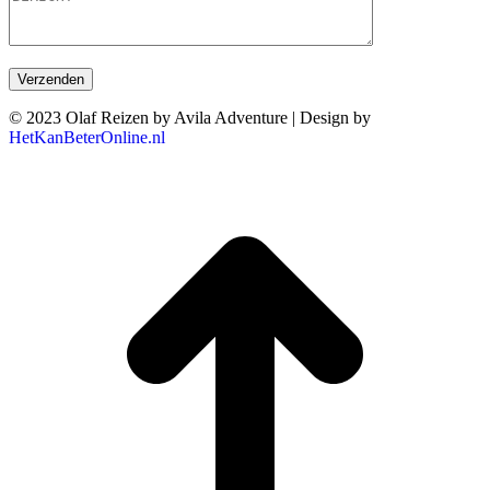
© 2023 Olaf Reizen by Avila Adventure | Design by
HetKanBeterOnline.nl
T
n
b