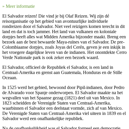
» Meer informatie
El Salvador reizen! Die vind je bij Olaf Reizen. Wij zijn dé
reisorganisatie op het gebied van avontuurlijke individuele
rondreizen door el Salvador. Niet veel reizigers komen terecht in dit
land en dat is toch jammer. Het land van vulkanen en koloniale
dorpjes heeft alles wat Midden Amerika bijzonder maakt. Breng een
bezoek aan de best bewaarde Maya-ruïnes van el Salvador. De pre-
Colombiaanse dorpjes, zoals Joyas del Cerén, geven je een inkijk in
het vroegere dagelijkse leven van de indianen. Het onontdekte Cerro
Verde Nationale park is ook zeker een bezoek waard.
El Salvador, officieel de Republiek el Salvador, is een land in
Centraal-Amerika en grenst aan Guatemala, Honduras en de Stille
Oceaan.
In 1525 werd het gebied, bewoond door Pipil-indianen, door Pedro
de Alvarado voor Spanje onderworpen. El Salvador maakte na het
wegvallen van het Spaanse gezag (1821) deel uit van Mexico. In
1823 scheidden de Verenigde Staten van Centraal-Amerika,
waarbinnen el Salvador een deelstaat vormde, zich af van Mexico.
De Verenigde Staten van Centraal-Amerika viel uiteen in 1839 en el
Salvador werd een onafhankelijke republiek.
Na de onafhankelijkheid was el Salvador formeel een democratie,