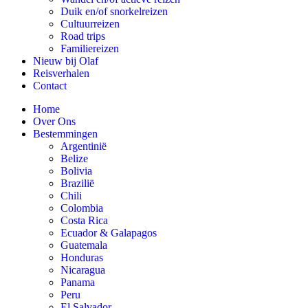
Duik en/of snorkelreizen
Cultuurreizen
Road trips
Familiereizen
Nieuw bij Olaf
Reisverhalen
Contact
Home
Over Ons
Bestemmingen
Argentinië
Belize
Bolivia
Brazilië
Chili
Colombia
Costa Rica
Ecuador & Galapagos
Guatemala
Honduras
Nicaragua
Panama
Peru
El Salvador