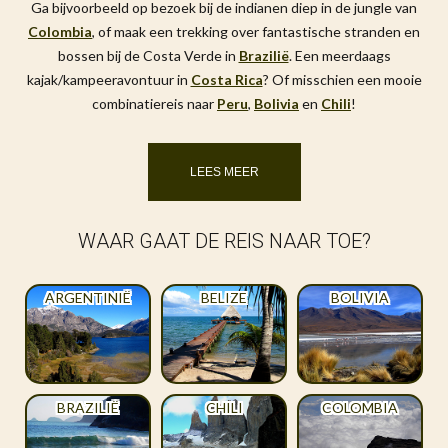
Ga bijvoorbeeld op bezoek bij de indianen diep in de jungle van
Colombia
, of maak een trekking over fantastische stranden en
bossen bij de Costa Verde in
Brazilië
. Een meerdaags
kajak/kampeeravontuur in
Costa Rica
? Of misschien een mooie
combinatiereis naar
Peru
,
Bolivia
en
Chili
!
LEES MEER
WAAR GAAT DE REIS NAAR TOE?
ARGENTINIË
BELIZE
BOLIVIA
BRAZILIË
CHILI
COLOMBIA