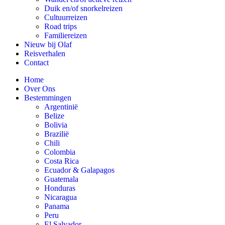
Duik en/of snorkelreizen
Cultuurreizen
Road trips
Familiereizen
Nieuw bij Olaf
Reisverhalen
Contact
Home
Over Ons
Bestemmingen
Argentinië
Belize
Bolivia
Brazilië
Chili
Colombia
Costa Rica
Ecuador & Galapagos
Guatemala
Honduras
Nicaragua
Panama
Peru
El Salvador