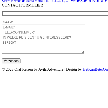
Venezuela Rondre
Tikal
Sierra Nevada de Santa Marta
Ushuaia
Uyuni
CONTACTFORMULIER
© 2023 Olaf Reizen by Avila Adventure | Design by
HetKanBeterOnl