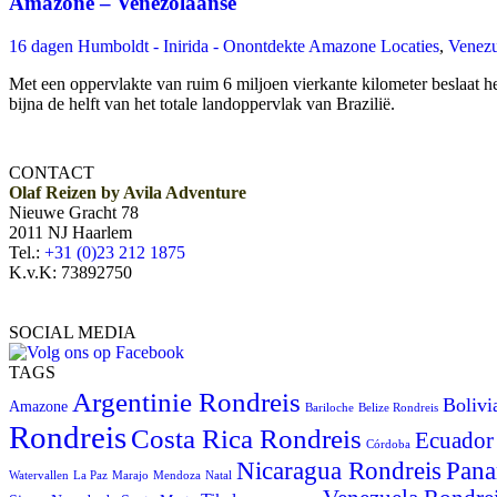
Amazone – Venezolaanse
16 dagen Humboldt - Inirida - Onontdekte Amazone Locaties
,
Venezu
Met een oppervlakte van ruim 6 miljoen vierkante kilometer beslaat
bijna de helft van het totale landoppervlak van Brazilië.
CONTACT
Olaf Reizen by Avila Adventure
Nieuwe Gracht 78
2011 NJ Haarlem
Tel.:
+31 (0)23 212 1875
K.v.K: 73892750
SOCIAL MEDIA
TAGS
Argentinie Rondreis
Bolivi
Amazone
Bariloche
Belize Rondreis
Rondreis
Costa Rica Rondreis
Ecuador
Córdoba
Pana
Nicaragua Rondreis
Watervallen
La Paz
Marajo
Mendoza
Natal