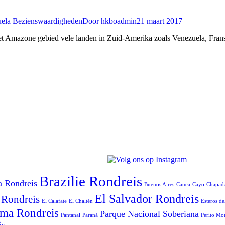
ela Bezienswaardigheden
Door
hkboadmin
21 maart 2017
 het Amazone gebied vele landen in Zuid-Amerika zoals Venezuela, Fra
Brazilie Rondreis
a Rondreis
Buenos Aires
Cauca
Cayo
Chapad
El Salvador Rondreis
 Rondreis
El Calafate
El Chaltén
Esteros de
ma Rondreis
Parque Nacional Soberiana
Pantanal
Paraná
Perito Mo