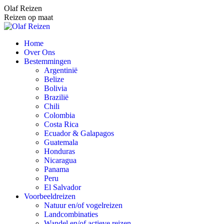
Spring
Olaf Reizen
naar
Reizen op maat
content
Home
Over Ons
Bestemmingen
Argentinië
Belize
Bolivia
Brazilië
Chili
Colombia
Costa Rica
Ecuador & Galapagos
Guatemala
Honduras
Nicaragua
Panama
Peru
El Salvador
Voorbeeldreizen
Natuur en/of vogelreizen
Landcombinaties
Wandel en/of actieve reizen