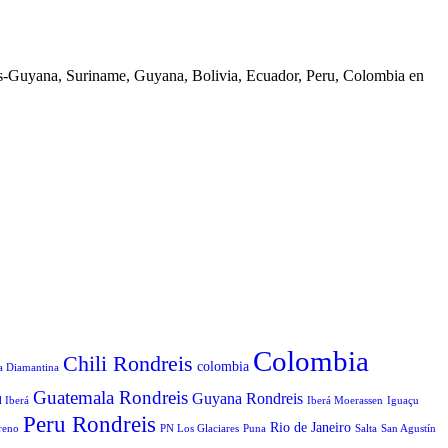
ns-Guyana, Suriname, Guyana, Bolivia, Ecuador, Peru, Colombia en
Colombia
Chili Rondreis
colombia
a Diamantina
Guatemala Rondreis
Guyana Rondreis
l Iberá
Iberá Moerassen
Iguaçu
Peru Rondreis
Rio de Janeiro
reno
PN Los Glaciares
Puna
Salta
San Agustín