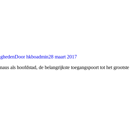
igheden
Door
hkboadmin
28 maart 2017
naus als hoofdstad, de belangrijkste toegangspoort tot het grootste