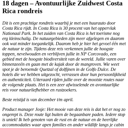
18 dagen – Avontuurlijke Zuidwest Costa
Rica rondreis
Dit is een prachtige rondreis waarbij je met een huurauto door
Costa Rica rijdt. In Costa Rica is 30 procent van het oppervlak
Nationaal Park. In het zuiden van Costa Rica is het toerisme nog
erg kleinschalig. De natuurgebieden zijn meer afgelegen en daarom
ook wat minder toegankelijk. Daarom heb je hier het gevoel één met
de natuur te zijn. Tijdens deze reis verkennen jullie de hoogste
toppen, nevelwouden en verblijven jullie in NP Corcovado, een
gebied met de hoogste biodiversiteit van de wereld. Jullie varen over
binnenzeeën en gaan met de kajak door de mangroven. Wie weet
spot je de beroemde Quetzal of dolfijnen in de Golfo Dulce. De
hotels die we hebben uitgezocht, verrassen door hun persoonlijkheid
en authenticiteit. Uiteraard rijden jullie over de mooiste routes naar
de volgende plaats. Het is een zeer afwisselende en avontuurlijke
reis voor natuurliefhebber en rustzoekers.
Beste reistijd is van december t/m april.
Product manager Josje: Het mooie van deze reis is dat het er nog zo
ongerept is. Deze route ligt buiten de begaanbare paden. Iedere stop
is uniek! Ik heb genoten van de rust en de natuur en de heerlijke
accommodaties waar apen families en ander wildlife langs je cabin