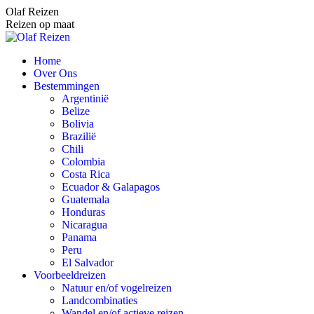
Spring
Olaf Reizen
naar
Reizen op maat
content
Home
Over Ons
Bestemmingen
Argentinië
Belize
Bolivia
Brazilië
Chili
Colombia
Costa Rica
Ecuador & Galapagos
Guatemala
Honduras
Nicaragua
Panama
Peru
El Salvador
Voorbeeldreizen
Natuur en/of vogelreizen
Landcombinaties
Wandel en/of actieve reizen