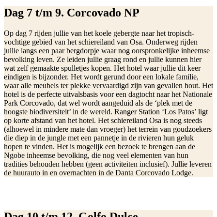
Dag 7 t/m 9. Corcovado NP
Op dag 7 rijden jullie van het koele gebergte naar het tropisch-
vochtige gebied van het schiereiland van Osa. Onderweg rijden
jullie langs een paar bergdorpje waar nog oorspronkelijke inheemse
bevolking leven. Ze leiden jullie graag rond en jullie kunnen hier
wat zelf gemaakte spulletjes kopen. Het hotel waar jullie dit keer
eindigen is bijzonder. Het wordt gerund door een lokale familie,
waar alle meubels ter plekke vervaardigd zijn van gevallen hout. Het
hotel is de perfecte uitvalsbasis voor een dagtocht naar het Nationale
Park Corcovado, dat wel wordt aangeduid als de ‘plek met de
hoogste biodiversiteit’ in de wereld. Ranger Station ‘Los Patos’ ligt
op korte afstand van het hotel. Het schiereiland Osa is nog steeds
(alhoewel in mindere mate dan vroeger) het terrein van goudzoekers
die diep in de jungle met een pannetje in de rivieren hun geluk
hopen te vinden. Het is mogelijk een bezoek te brengen aan de
Ngobe inheemse bevolking, die nog veel elementen van hun
tradities behouden hebben (geen activiteiten inclusief). Jullie leveren
de huurauto in en overnachten in de Danta Corcovado Lodge.
Dag 10 t/m 12. Golfo Dulce