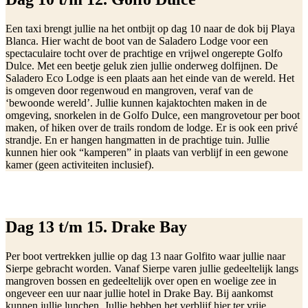
Een taxi brengt jullie na het ontbijt op dag 10 naar de dok bij Playa
Blanca. Hier wacht de boot van de Saladero Lodge voor een
spectaculaire tocht over de prachtige en vrijwel ongerepte Golfo
Dulce. Met een beetje geluk zien jullie onderweg dolfijnen. De
Saladero Eco Lodge is een plaats aan het einde van de wereld. Het
is omgeven door regenwoud en mangroven, veraf van de
‘bewoonde wereld’. Jullie kunnen kajaktochten maken in de
omgeving, snorkelen in de Golfo Dulce, een mangrovetour per boot
maken, of hiken over de trails rondom de lodge. Er is ook een privé
strandje. En er hangen hangmatten in de prachtige tuin. Jullie
kunnen hier ook “kamperen” in plaats van verblijf in een gewone
kamer (geen activiteiten inclusief).
Dag 13 t/m 15. Drake Bay
Per boot vertrekken jullie op dag 13 naar Golfito waar jullie naar
Sierpe gebracht worden. Vanaf Sierpe varen jullie gedeeltelijk langs
mangroven bossen en gedeeltelijk over open en woelige zee in
ongeveer een uur naar jullie hotel in Drake Bay. Bij aankomst
kunnen jullie lunchen. Jullie hebben het verblijf hier ter vrije