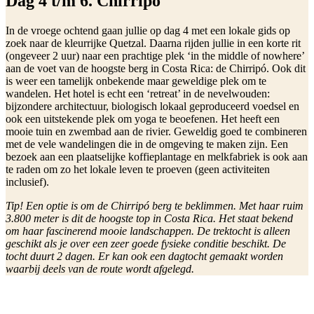
Dag 4 t/m 6. Chirripó
In de vroege ochtend gaan jullie op dag 4 met een lokale gids op
zoek naar de kleurrijke Quetzal. Daarna rijden jullie in een korte rit
(ongeveer 2 uur) naar een prachtige plek ‘in the middle of nowhere’
aan de voet van de hoogste berg in Costa Rica: de Chirripó. Ook dit
is weer een tamelijk onbekende maar geweldige plek om te
wandelen. Het hotel is echt een ‘retreat’ in de nevelwouden:
bijzondere architectuur, biologisch lokaal geproduceerd voedsel en
ook een uitstekende plek om yoga te beoefenen. Het heeft een
mooie tuin en zwembad aan de rivier. Geweldig goed te combineren
met de vele wandelingen die in de omgeving te maken zijn. Een
bezoek aan een plaatselijke koffieplantage en melkfabriek is ook aan
te raden om zo het lokale leven te proeven (geen activiteiten
inclusief).
Tip! Een optie is om de Chirripó berg te beklimmen. Met haar ruim
3.800 meter is dit de hoogste top in Costa Rica. Het staat bekend
om haar fascinerend mooie landschappen. De trektocht is alleen
geschikt als je over een zeer goede fysieke conditie beschikt. De
tocht duurt 2 dagen. Er kan ook een dagtocht gemaakt worden
waarbij deels van de route wordt afgelegd.