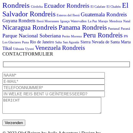
Rondreis
El
Ecuador Rondreis
Córdoba
El Calafate
El Chaltén
Salvador Rondreis
Guatemala Rondreis
Esteros del Iberá
Guyana Rondreis
Iberá Moerassen
Iguaçu Watervallen
La Paz
Marajo
Mendoza
Natal
Panama Rondreis
Nicaragua Rondreis
Pantanal
Paraná
Peru Rondreis
Parque Nacional Soberiana
Perito Moreno
PN
Rio de Janeiro
Sierra Nevada de Santa Marta
Los Glaciares
Puna
Salta
San Agustín
Venezuela Rondreis
Tikal
Ushuaia
Uyuni
CONTACTFORMULIER