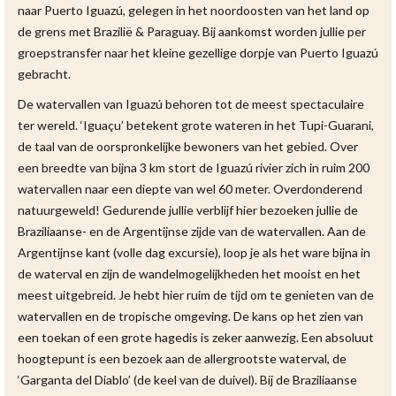
naar Puerto Iguazú, gelegen in het noordoosten van het land op
de grens met Brazilië & Paraguay. Bij aankomst worden jullie per
groepstransfer naar het kleine gezellige dorpje van Puerto Iguazú
gebracht.
De watervallen van Iguazú behoren tot de meest spectaculaire
ter wereld. ‘Iguaçu’ betekent grote wateren in het Tupi-Guarani,
de taal van de oorspronkelijke bewoners van het gebied. Over
een breedte van bijna 3 km stort de Iguazú rivier zich in ruim 200
watervallen naar een diepte van wel 60 meter. Overdonderend
natuurgeweld! Gedurende jullie verblijf hier bezoeken jullie de
Braziliaanse- en de Argentijnse zijde van de watervallen. Aan de
Argentijnse kant (volle dag excursie), loop je als het ware bijna in
de waterval en zijn de wandelmogelijkheden het mooist en het
meest uitgebreid. Je hebt hier ruim de tijd om te genieten van de
watervallen en de tropische omgeving. De kans op het zien van
een toekan of een grote hagedis is zeker aanwezig. Een absoluut
hoogtepunt is een bezoek aan de allergrootste waterval, de
‘Garganta del Diablo’ (de keel van de duivel). Bij de Braziliaanse