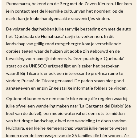
Purmamarca, bekend om de Berg met de Zeven Kleuren. Hier kom
je in contact met de kleurrijke cultuur van het noorden; op de
markt kan je leuke handgemaakte souvenirtjes vinden.
De volgende dag hebben jullie ter vrije besteding om met de auto
het ‘Quebrada de Humahuaca’ ravijn te verkennen. In dit
landschap van grillig rood rotsgebergte kom je verschillende
dorpjes tegen waar de huizen uit adobe zijn gebouwd en de
bevolking voornamelijk inheems is. Deze prachtige ‘Quebrada’
staat op de UNESCO erfgoed lijst en is zeker het bezoeken
waard! Bij Tilcara is er ook een interessante pre-Inca ruïne te
vinden; Pucará de Tilcara genaamd. De paden staan hier goed
aangegeven en er zijn Engelstalige informatie folders te vinden.
Optioneel kunnen we een mooie hike voor jullie regelen waarbij
jullie ofwel een wandeling maken naar ‘La Garganta del Diablo’ (de
keel van de duivel); een mooie waterval uit een rots te midden
van het droge landschap, ofwel een wandeling te doen rondom
Huichaira, een kleine gemeenschap waarbij jullie meer te weten
komen over de levenswijze van de 35 families die hier wonen. Ze