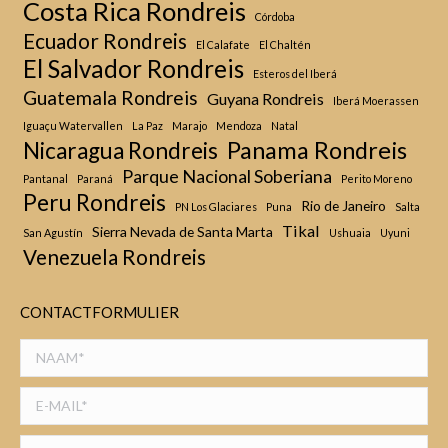
Costa Rica Rondreis
Córdoba
Ecuador Rondreis
El Calafate
El Chaltén
El Salvador Rondreis
Esteros del Iberá
Guatemala Rondreis
Guyana Rondreis
Iberá Moerassen
Iguaçu Watervallen
La Paz
Marajo
Mendoza
Natal
Panama Rondreis
Nicaragua Rondreis
Parque Nacional Soberiana
Pantanal
Paraná
Perito Moreno
Peru Rondreis
Rio de Janeiro
PN Los Glaciares
Puna
Salta
Tikal
Sierra Nevada de Santa Marta
San Agustín
Ushuaia
Uyuni
Venezuela Rondreis
CONTACTFORMULIER