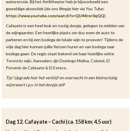
watererosie. Bij het Amfitheater heb je bijvoorbeeld een
geweldige akoestiek (zie ons filmpje hier via You Tube:
https://www.youtube.com/watch?v=QU44rnr0qQQ
)
Cafayate is een heel leuk en rustig dorpje, gelegen te midden van
de wijngaarden. Een heerlijke plaats om dus even de auto te
parkeren en bij een bodega de lokale wijn te proeven! Tijdens de
vrije dag hier kunnen jullie fietsen huren en van bodega naar
bodega gaan. De regio staat bekend om haar heerlijke witte
Torontés wijn. Aanraders zijn Domingo Molina, Colomé, El
Porvenir de Cafayate & El Esteco.
Tip! Upgrade hier het verblijf en overnacht in een kleinschalig
wijnresort i.p.v. in het dorpje zelf
Dag 12. Cafayate – Cachi (
ca. 158 km; 4,5 uur)