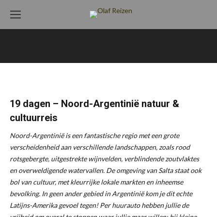
19 dagen – Noord-Argentinië natuur &
cultuurreis
Noord-Argentinië is een fantastische regio met een grote
verscheidenheid aan verschillende landschappen, zoals rood
rotsgebergte, uitgestrekte wijnvelden, verblindende zoutvlaktes
en overweldigende watervallen. De omgeving van Salta staat ook
bol van cultuur, met kleurrijke lokale markten en inheemse
bevolking. In geen ander gebied in Argentinië kom je dit echte
Latijns-Amerika gevoel tegen! Per huurauto hebben jullie de
vrijheid om overal te stoppen waar jullie maar willen; bij kleine