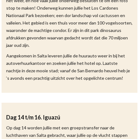
het weer, en hoe vaak jullie onderweg besluiten te om een foto
stop te maken! Onderweg kunnen jullie het Los Cardones
Nationaal Park bezoeken; een dor landschap vol cactussen en
valleien. Het gebied is een thuis voor meer dan 100 vogelsoorten,
waaronder de machtige condor. Er zijn in dit park dinosaurus
afdrukken gevonden waarvan gedacht wordt dat die 70 miljoen
jaar oud zijn.
Aangekomen in Salta leveren jullie de huurauto weer in bij het
autoverhuurkantoor en zoeken jullie het hotel op. Laatste
nachtje in deze mooie stad; vanaf de San Bernardo heuvel heb je
‘s avonds een prachtig uitzicht over het opgelichte centrum!
Dag 14 t/m 16. Iguazú
Op dag 14 worden jullie met een groepstransfer naar de
luchthaven van Salta gebracht, waar jullie op de vlucht stappen