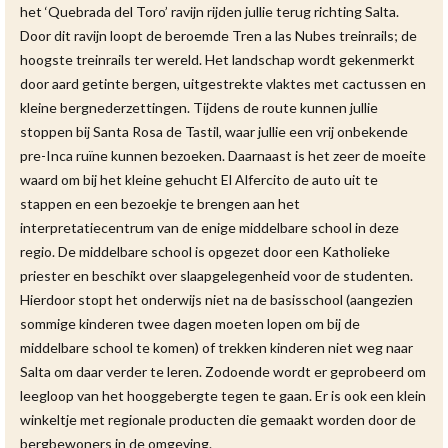
het ‘Quebrada del Toro’ ravijn rijden jullie terug richting Salta.
Door dit ravijn loopt de beroemde Tren a las Nubes treinrails; de
hoogste treinrails ter wereld. Het landschap wordt gekenmerkt
door aard getinte bergen, uitgestrekte vlaktes met cactussen en
kleine bergnederzettingen. Tijdens de route kunnen jullie
stoppen bij Santa Rosa de Tastil, waar jullie een vrij onbekende
pre-Inca ruïne kunnen bezoeken. Daarnaast is het zeer de moeite
waard om bij het kleine gehucht El Alfercito de auto uit te
stappen en een bezoekje te brengen aan het
interpretatiecentrum van de enige middelbare school in deze
regio. De middelbare school is opgezet door een Katholieke
priester en beschikt over slaapgelegenheid voor de studenten.
Hierdoor stopt het onderwijs niet na de basisschool (aangezien
sommige kinderen twee dagen moeten lopen om bij de
middelbare school te komen) of trekken kinderen niet weg naar
Salta om daar verder te leren. Zodoende wordt er geprobeerd om
leegloop van het hooggebergte tegen te gaan. Er is ook een klein
winkeltje met regionale producten die gemaakt worden door de
bergbewoners in de omgeving.