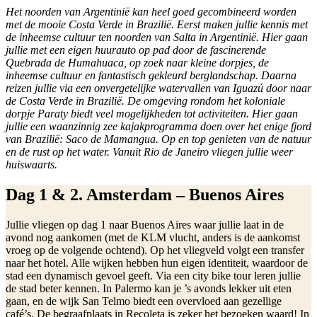
Het noorden van Argentinië kan heel goed gecombineerd worden
met de mooie Costa Verde in Brazilië. Eerst maken jullie kennis met
de inheemse cultuur ten noorden van Salta in Argentinië. Hier gaan
jullie met een eigen huurauto op pad door de fascinerende
Quebrada de Humahuaca, op zoek naar kleine dorpjes, de
inheemse cultuur en fantastisch gekleurd berglandschap. Daarna
reizen jullie via een onvergetelijke watervallen van Iguazú door naar
de Costa Verde in Brazilië. De omgeving rondom het koloniale
dorpje Paraty biedt veel mogelijkheden tot activiteiten. Hier gaan
jullie een waanzinnig zee kajakprogramma doen over het enige fjord
van Brazilië: Saco de Mamangua. Op en top genieten van de natuur
en de rust op het water. Vanuit Rio de Janeiro vliegen jullie weer
huiswaarts.
Dag 1 & 2. Amsterdam – Buenos Aires
Jullie vliegen op dag 1 naar Buenos Aires waar jullie laat in de
avond nog aankomen (met de KLM vlucht, anders is de aankomst
vroeg op de volgende ochtend). Op het vliegveld volgt een transfer
naar het hotel. Alle wijken hebben hun eigen identiteit, waardoor de
stad een dynamisch gevoel geeft. Via een city bike tour leren jullie
de stad beter kennen. In Palermo kan je ’s avonds lekker uit eten
gaan, en de wijk San Telmo biedt een overvloed aan gezellige
café’s. De begraafplaats in Recoleta is zeker het bezoeken waard! In