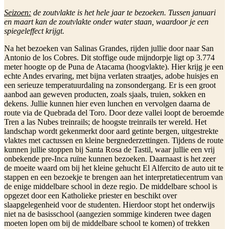
Seizoen:
de zoutvlakte is het hele jaar te bezoeken. Tussen januari
en maart kan de zoutvlakte onder water staan, waardoor je een
spiegeleffect krijgt.
Na het bezoeken van Salinas Grandes, rijden jullie door naar San
Antonio de los Cobres. Dit stoffige oude mijndorpje ligt op 3.774
meter hoogte op de Puna de Atacama (hoogvlakte). Hier krijg je een
echte Andes ervaring, met bijna verlaten straatjes, adobe huisjes en
een serieuze temperatuurdaling na zonsondergang. Er is een groot
aanbod aan geweven producten, zoals sjaals, truien, sokken en
dekens. Jullie kunnen hier even lunchen en vervolgen daarna de
route via de Quebrada del Toro. Door deze vallei loopt de beroemde
Tren a las Nubes treinrails; de hoogste treinrails ter wereld. Het
landschap wordt gekenmerkt door aard getinte bergen, uitgestrekte
vlaktes met cactussen en kleine bergnederzettingen. Tijdens de route
kunnen jullie stoppen bij Santa Rosa de Tastil, waar jullie een vrij
onbekende pre-Inca ruïne kunnen bezoeken. Daarnaast is het zeer
de moeite waard om bij het kleine gehucht El Alfercito de auto uit te
stappen en een bezoekje te brengen aan het interpretatiecentrum van
de enige middelbare school in deze regio. De middelbare school is
opgezet door een Katholieke priester en beschikt over
slaapgelegenheid voor de studenten. Hierdoor stopt het onderwijs
niet na de basisschool (aangezien sommige kinderen twee dagen
moeten lopen om bij de middelbare school te komen) of trekken