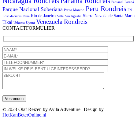
Panama Rondreis
Nicaragua Rondreis
Pantanal
Paraná
Peru Rondreis
Parque Nacional Soberiana
Perito Moreno
PN
Rio de Janeiro
Sierra Nevada de Santa Marta
Los Glaciares
Puna
Salta
San Agustín
Venezuela Rondreis
Tikal
Ushuaia
Uyuni
CONTACTFORMULIER
© 2023 Olaf Reizen by Avila Adventure | Design by
HetKanBeterOnline.nl
T
n
b