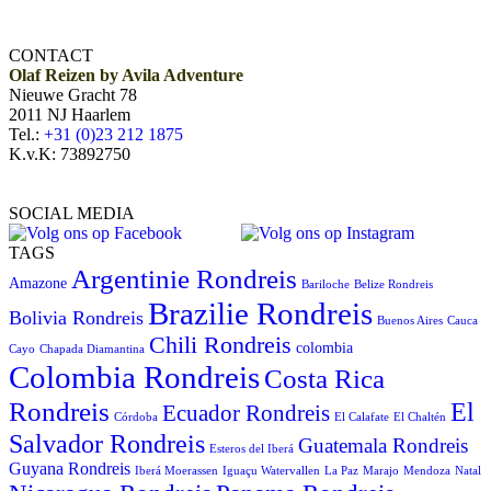
CONTACT
Olaf Reizen by Avila Adventure
Nieuwe Gracht 78
2011 NJ Haarlem
Tel.:
+31 (0)23 212 1875
K.v.K: 73892750
SOCIAL MEDIA
TAGS
Argentinie Rondreis
Amazone
Bariloche
Belize Rondreis
Brazilie Rondreis
Bolivia Rondreis
Buenos Aires
Cauca
Chili Rondreis
colombia
Cayo
Chapada Diamantina
Colombia Rondreis
Costa Rica
Rondreis
El
Ecuador Rondreis
Córdoba
El Calafate
El Chaltén
Salvador Rondreis
Guatemala Rondreis
Esteros del Iberá
Guyana Rondreis
Iberá Moerassen
Iguaçu Watervallen
La Paz
Marajo
Mendoza
Natal