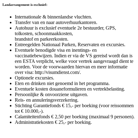
Landarrangement is exclusief:
Internationale & binnenlandse vluchten.
Transfer van en naar autoverhuurkantoren.
Autohuur is exclusief eventuele 2e bestuurder, GPS,
tolkosten, schoonmaakkosten,
brandstof en parkeerkosten.
Entreegelden Nationaal Parken, Reservaten en excursies.
Eventuele benodigde visa en inentings- en
vaccinatiebewijzen. Indien er via de VS gereisd wordt dan is
een ESTA verplicht, welke voor vertrek aangevraagd dient te
worden. Voor de voorwaarden hiervan en meer informatie
over visa: http://visumdienst.com/.
Optionele excursies.
Eten en drinken niet genoemd in het programma.
Eventuele kosten douaneformulieren en vertrekbelasting.
Persoonlijke & onvoorziene uitgaven.
Reis- en annuleringsverzekering.
Stichting Garantiefonds € 15,- per boeking (voor reissommen
tot € 10.000,-).
Calamiteitenfonds € 2,50 per boeking (maximaal 9 personen).
Administratiekosten € 25,- per boeking.