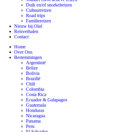
Duik en/of snorkelreizen
Cultuurreizen
Road trips
Familiereizen
Nieuw bij Olaf
Reisverhalen
Contact
Home
Over Ons
Bestemmingen
Argentinië
Belize
Bolivia
Brazilië
Chili
Colombia
Costa Rica
Ecuador & Galapagos
Guatemala
Honduras
Nicaragua
Panama
Peru
El Salvador