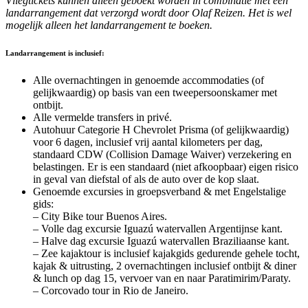
Vliegtickets kunnen alleen geboekt worden in combinatie met een
landarrangement dat verzorgd wordt door Olaf Reizen. Het is wel
mogelijk alleen het landarrangement te boeken.
Landarrangement is inclusief:
Alle overnachtingen in genoemde accommodaties (of
gelijkwaardig) op basis van een tweepersoonskamer met
ontbijt.
Alle vermelde transfers in privé.
Autohuur Categorie H Chevrolet Prisma (of gelijkwaardig)
voor 6 dagen, inclusief vrij aantal kilometers per dag,
standaard CDW (Collision Damage Waiver) verzekering en
belastingen. Er is een standaard (niet afkoopbaar) eigen risico
in geval van diefstal of als de auto over de kop slaat.
Genoemde excursies in groepsverband & met Engelstalige
gids:
– City Bike tour Buenos Aires.
– Volle dag excursie Iguazú watervallen Argentijnse kant.
– Halve dag excursie Iguazú watervallen Braziliaanse kant.
– Zee kajaktour is inclusief kajakgids gedurende gehele tocht,
kajak & uitrusting, 2 overnachtingen inclusief ontbijt & diner
& lunch op dag 15, vervoer van en naar Paratimirim/Paraty.
– Corcovado tour in Rio de Janeiro.