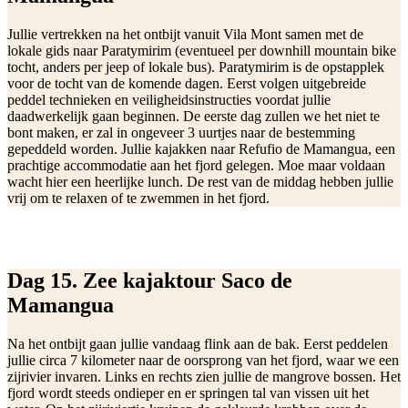
Jullie vertrekken na het ontbijt vanuit Vila Mont samen met de
lokale gids naar Paratymirim (eventueel per downhill mountain bike
tocht, anders per jeep of lokale bus). Paratymirim is de opstapplek
voor de tocht van de komende dagen. Eerst volgen uitgebreide
peddel technieken en veiligheidsinstructies voordat jullie
daadwerkelijk gaan beginnen. De eerste dag zullen we het niet te
bont maken, er zal in ongeveer 3 uurtjes naar de bestemming
gepeddeld worden. Jullie kajakken naar Refufio de Mamangua, een
prachtige accommodatie aan het fjord gelegen. Moe maar voldaan
wacht hier een heerlijke lunch. De rest van de middag hebben jullie
vrij om te relaxen of te zwemmen in het fjord.
Dag 15. Zee kajaktour Saco de
Mamangua
Na het ontbijt gaan jullie vandaag flink aan de bak. Eerst peddelen
jullie circa 7 kilometer naar de oorsprong van het fjord, waar we een
zijrivier invaren. Links en rechts zien jullie de mangrove bossen. Het
fjord wordt steeds ondieper en er springen tal van vissen uit het