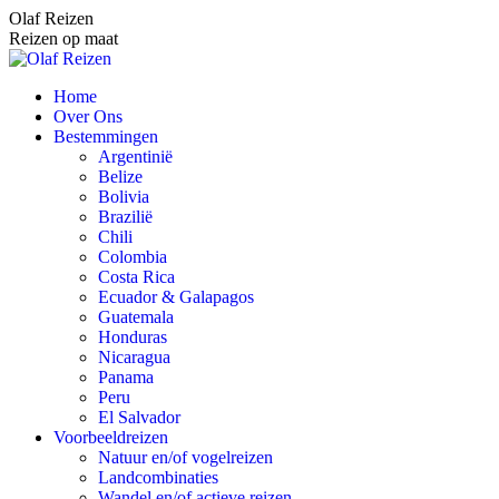
Spring
Olaf Reizen
naar
Reizen op maat
content
Home
Over Ons
Bestemmingen
Argentinië
Belize
Bolivia
Brazilië
Chili
Colombia
Costa Rica
Ecuador & Galapagos
Guatemala
Honduras
Nicaragua
Panama
Peru
El Salvador
Voorbeeldreizen
Natuur en/of vogelreizen
Landcombinaties
Wandel en/of actieve reizen