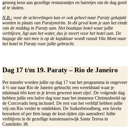
genoeg keus aan gezellige restaurantjes en barretjes om de dag goed
af te sluiten.
N.B.:
voor de actievelingen kan er ook geheel naar Paraty gekajakt
worden in plaats van Paratymirim. In dit geval kom je aan het einde
van de middag in Paraty aan. Het boutique hotel waar jullie
verblijven, ligt aan het water, dus je meert voor het hotel aan. De
bagage die niet mee is op de kajaktour wordt vanuit Vila Mont naar
het hotel in Paraty voor jullie gebracht.
Dag 17 t/m 19. Paraty – Rio de Janeiro
Per transfer worden jullie op dag 17 van het programma in ongeveer
4 ½ uur naar Rio de Janeiro gebracht; een wereldstad waar je
minimaal één keer in je leven geweest moet zijn!. De volgende dag
hebben jullie een halve dag tour naar het immense Christusbeeld op
de Corcovado berg inclusief. De rest van het verblijf hebben jullie
vrij om Rio verder te ontdekken. De Suikerbroodberg, een favela
bezoeken of per fiets langs de kust rijden zijn aanraders! Jullie
verblijven in de gezellige kunstenaarswijk Santa Teresa in
Castelinho 38.