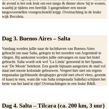
de avond is het ook leuk om een tango & dinner show bij te wonen,
waarbij je tijdens een heerlijk 3 gangendiner een mooie
tangovoorstellen voorgeschoteld krijgt. Overnachting in de leuke
wijk Recoleta.
Dag 3. Buenos Aires – Salta
Vandaag worden jullie naar de luchthaven van Buenos Aires
gebracht om naar Salta, gelegen in het noorden van Argentinië te
vliegen. Bij aankomst worden jullie ontvangen en naar het hotel
gebracht. Salta wordt ook wel ‘La Linda’ genoemd in het Spaans,
wat ‘De Mooie’ betekent. Een goede bijnaam aangezien de stad vol
staat met mooie koloniale gebouwen. Vergeet hier niet om ergens
empanadas (gefrituurde deeghapjes gevuld met ofwel vlees, groente
of kaas) te eten, want die van Salta (empenada Salteňa) schijnen het
beste van het land te zijn! Overnachtingen in een leuke B&B.
Dag 4. Salta – Tilcara (ca. 200 km, 3 uur)