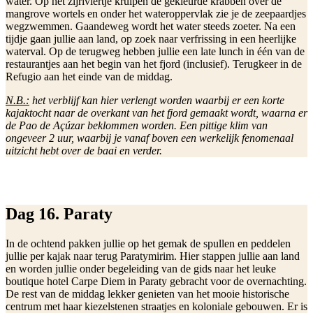
water. Op het zijriviertje kruipen de gekleurde krabben over de
mangrove wortels en onder het wateroppervlak zie je de zeepaardjes
wegzwemmen. Gaandeweg wordt het water steeds zoeter. Na een
tijdje gaan jullie aan land, op zoek naar verfrissing in een heerlijke
waterval. Op de terugweg hebben jullie een late lunch in één van de
restaurantjes aan het begin van het fjord (inclusief). Terugkeer in de
Refugio aan het einde van de middag.
N.B.:
het verblijf kan hier verlengt worden waarbij er een korte
kajaktocht naar de overkant van het fjord gemaakt wordt, waarna er
de Pao de Açúzar beklommen worden. Een pittige klim van
ongeveer 2 uur, waarbij je vanaf boven een werkelijk fenomenaal
uitzicht hebt over de baai en verder.
Dag 16. Paraty
In de ochtend pakken jullie op het gemak de spullen en peddelen
jullie per kajak naar terug Paratymirim. Hier stappen jullie aan land
en worden jullie onder begeleiding van de gids naar het leuke
boutique hotel Carpe Diem in Paraty gebracht voor de overnachting.
De rest van de middag lekker genieten van het mooie historische
centrum met haar kiezelstenen straatjes en koloniale gebouwen. Er is