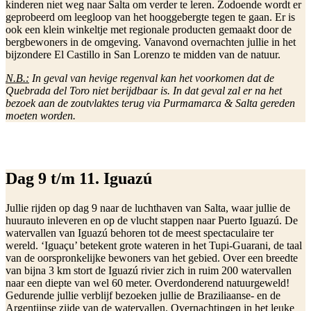
kinderen niet weg naar Salta om verder te leren. Zodoende wordt er
geprobeerd om leegloop van het hooggebergte tegen te gaan. Er is
ook een klein winkeltje met regionale producten gemaakt door de
bergbewoners in de omgeving. Vanavond overnachten jullie in het
bijzondere El Castillo in San Lorenzo te midden van de natuur.
N.B.:
In geval van hevige regenval kan het voorkomen dat de
Quebrada del Toro niet berijdbaar is. In dat geval zal er na het
bezoek aan de zoutvlaktes terug via Purmamarca & Salta gereden
moeten worden.
Dag 9 t/m 11. Iguazú
Jullie rijden op dag 9 naar de luchthaven van Salta, waar jullie de
huurauto inleveren en op de vlucht stappen naar Puerto Iguazú. De
watervallen van Iguazú behoren tot de meest spectaculaire ter
wereld. ‘Iguaçu’ betekent grote wateren in het Tupi-Guarani, de taal
van de oorspronkelijke bewoners van het gebied. Over een breedte
van bijna 3 km stort de Iguazú rivier zich in ruim 200 watervallen
naar een diepte van wel 60 meter. Overdonderend natuurgeweld!
Gedurende jullie verblijf bezoeken jullie de Braziliaanse- en de
Argentijnse zijde van de watervallen. Overnachtingen in het leuke