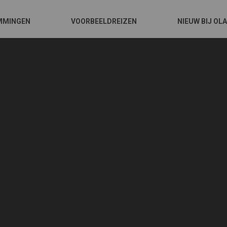
MMINGEN
VOORBEELDREIZEN
NIEUW BIJ OL