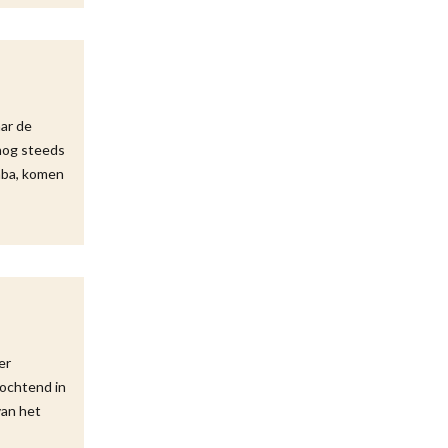
aar de
nog steeds
mba, komen
er
 ochtend in
van het