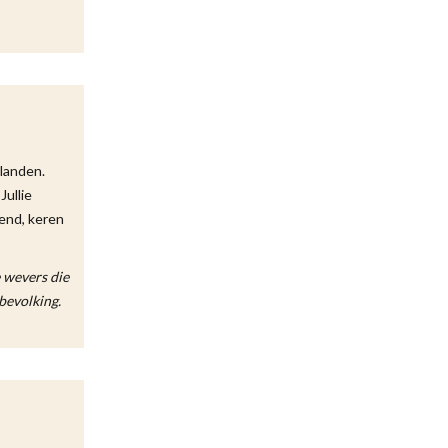
ilanden.
Jullie
kend, keren
e wevers die
bevolking.