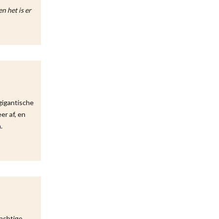
n het is er
gigantische
er af, en
.
achtige,