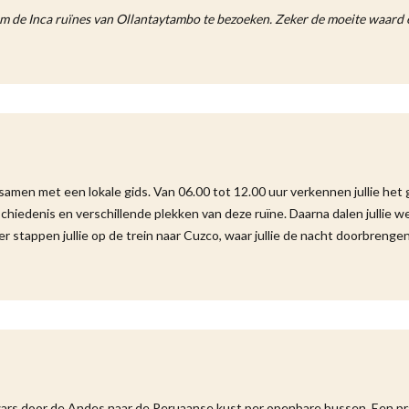
om de Inca ruïnes van Ollantaytambo te bezoeken. Zeker de moeite waard e
men met een lokale gids. Van 06.00 tot 12.00 uur verkennen jullie het 
chiedenis en verschillende plekken van deze ruïne. Daarna dalen jullie we
er stappen jullie op de trein naar Cuzco, waar jullie de nacht doorbrengen
n dwars door de Andes naar de Peruaanse kust per openbare bussen. Een pr