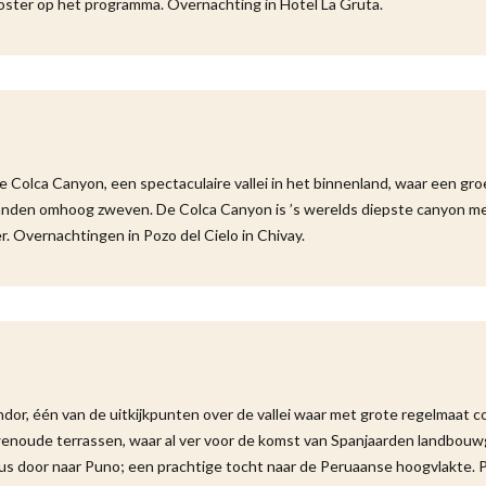
ooster op het programma. Overnachting in Hotel La Gruta.
de Colca Canyon, een spectaculaire vallei in het binnenland, waar een gr
anden omhoog zweven. De Colca Canyon is ’s werelds diepste canyon m
. Overnachtingen in Pozo del Cielo in Chivay.
ndor, één van de uitkijkpunten over de vallei waar met grote regelmaat 
uwenoude terrassen, waar al ver voor de komst van Spanjaarden landbo
bus door naar Puno; een prachtige tocht naar de Peruaanse hoogvlakte. 