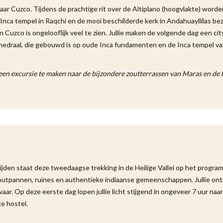
aar Cuzco. Tijdens de prachtige rit over de Altiplano (hoogvlakte) worde
a tempel in Raqchi en de mooi beschilderde kerk in Andahuayllilas bez
 Cuzco is ongelooflijk veel te zien. Jullie maken de volgende dag een cit
hedraal, die gebouwd is op oude Inca fundamenten en de Inca tempel v
een excursie te maken naar de bijzondere zoutterrassen van Maras en de 
ijden staat deze tweedaagse trekking in de Heilige Vallei op het progra
outpannen, ruïnes en authentieke indiaanse gemeenschappen. Jullie o
aar. Op deze eerste dag lopen jullie licht stijgend in ongeveer 7 uur naar
ke hostel.