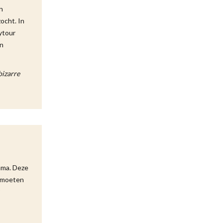
n
ocht. In
ytour
an
bizarre
mma. Deze
ntmoeten