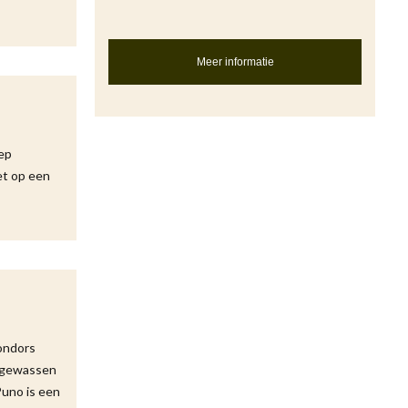
Meer informatie
oep
et op een
condors
uwgewassen
Puno is een