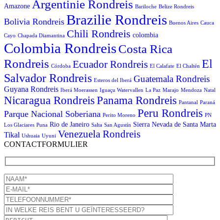
Argentinie Rondreis
Amazone
Bariloche
Belize Rondreis
Brazilie Rondreis
Bolivia Rondreis
Buenos Aires
Cauca
Chili Rondreis
colombia
Cayo
Chapada Diamantina
Colombia Rondreis
Costa Rica
Rondreis
El
Ecuador Rondreis
Córdoba
El Calafate
El Chaltén
Salvador Rondreis
Guatemala Rondreis
Esteros del Iberá
Guyana Rondreis
Iberá Moerassen
Iguaçu Watervallen
La Paz
Marajo
Mendoza
Natal
Panama Rondreis
Nicaragua Rondreis
Pantanal
Paraná
Peru Rondreis
Parque Nacional Soberiana
Perito Moreno
PN
Rio de Janeiro
Sierra Nevada de Santa Marta
Los Glaciares
Puna
Salta
San Agustín
Venezuela Rondreis
Tikal
Ushuaia
Uyuni
CONTACTFORMULIER