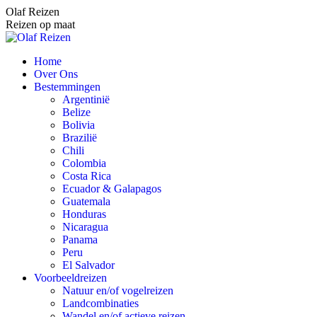
Spring
Olaf Reizen
naar
Reizen op maat
content
Home
Over Ons
Bestemmingen
Argentinië
Belize
Bolivia
Brazilië
Chili
Colombia
Costa Rica
Ecuador & Galapagos
Guatemala
Honduras
Nicaragua
Panama
Peru
El Salvador
Voorbeeldreizen
Natuur en/of vogelreizen
Landcombinaties
Wandel en/of actieve reizen