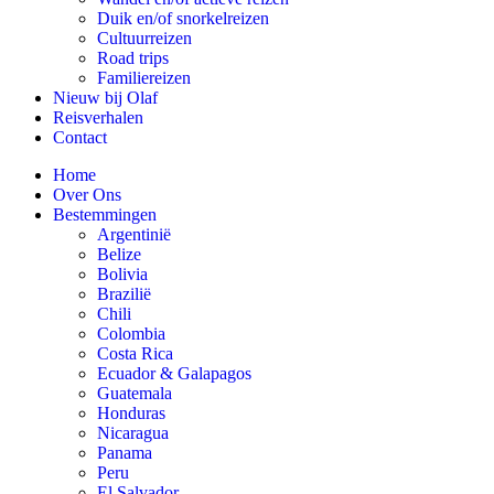
Duik en/of snorkelreizen
Cultuurreizen
Road trips
Familiereizen
Nieuw bij Olaf
Reisverhalen
Contact
Home
Over Ons
Bestemmingen
Argentinië
Belize
Bolivia
Brazilië
Chili
Colombia
Costa Rica
Ecuador & Galapagos
Guatemala
Honduras
Nicaragua
Panama
Peru
El Salvador