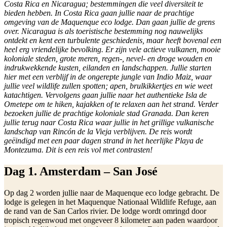
Costa Rica en Nicaragua; bestemmingen die veel diversiteit te
bieden hebben. In Costa Rica gaan jullie naar de prachtige
omgeving van de Maquenque eco lodge. Dan gaan jullie de grens
over. Nicaragua is als toeristische bestemming nog nauwelijks
ontdekt en kent een turbulente geschiedenis, maar heeft bovenal een
heel erg vriendelijke bevolking. Er zijn vele actieve vulkanen, mooie
koloniale steden, grote meren, regen-, nevel- en droge wouden en
indrukwekkende kusten, eilanden en landschappen. Jullie starten
hier met een verblijf in de ongerepte jungle van Indio Maiz, waar
jullie veel wildlife zullen spotten; apen, brulkikkertjes en wie weet
katachtigen. Vervolgens gaan jullie naar het authentieke Isla de
Ometepe om te hiken, kajakken of te relaxen aan het strand. Verder
bezoeken jullie de prachtige koloniale stad Granada. Dan keren
jullie terug naar Costa Rica waar jullie in het grillige vulkanische
landschap van Rincón de la Vieja verblijven. De reis wordt
geëindigd met een paar dagen strand in het heerlijke Playa de
Montezuma. Dit is een reis vol met contrasten!
Dag 1. Amsterdam – San José
Op dag 2 worden jullie naar de Maquenque eco lodge gebracht. De
lodge is gelegen in het Maquenque Nationaal Wildlife Refuge, aan
de rand van de San Carlos rivier. De lodge wordt omringd door
tropisch regenwoud met ongeveer 8 kilometer aan paden waardoor