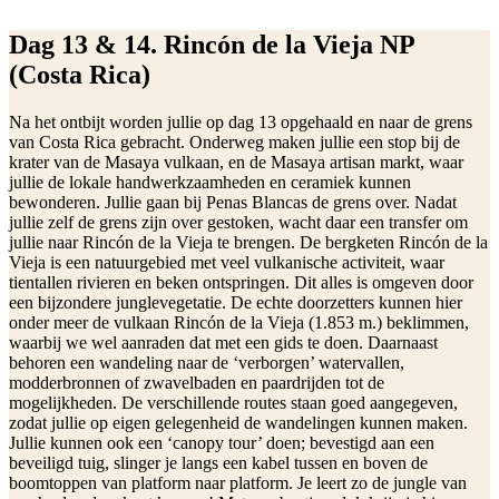
Dag 13 & 14. Rincón de la Vieja NP
(Costa Rica)
Na het ontbijt worden jullie op dag 13 opgehaald en naar de grens
van Costa Rica gebracht. Onderweg maken jullie een stop bij de
krater van de Masaya vulkaan, en de Masaya artisan markt, waar
jullie de lokale handwerkzaamheden en ceramiek kunnen
bewonderen. Jullie gaan bij Penas Blancas de grens over. Nadat
jullie zelf de grens zijn over gestoken, wacht daar een transfer om
jullie naar Rincón de la Vieja te brengen. De bergketen Rincón de la
Vieja is een natuurgebied met veel vulkanische activiteit, waar
tientallen rivieren en beken ontspringen. Dit alles is omgeven door
een bijzondere junglevegetatie. De echte doorzetters kunnen hier
onder meer de vulkaan Rincón de la Vieja (1.853 m.) beklimmen,
waarbij we wel aanraden dat met een gids te doen. Daarnaast
behoren een wandeling naar de ‘verborgen’ watervallen,
modderbronnen of zwavelbaden en paardrijden tot de
mogelijkheden. De verschillende routes staan goed aangegeven,
zodat jullie op eigen gelegenheid de wandelingen kunnen maken.
Jullie kunnen ook een ‘canopy tour’ doen; bevestigd aan een
beveiligd tuig, slinger je langs een kabel tussen en boven de
boomtoppen van platform naar platform. Je leert zo de jungle van