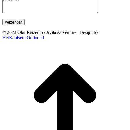
© 2023 Olaf Reizen by Avila Adventure | Design by
HetKanBeterOnline.nl
T
n
b