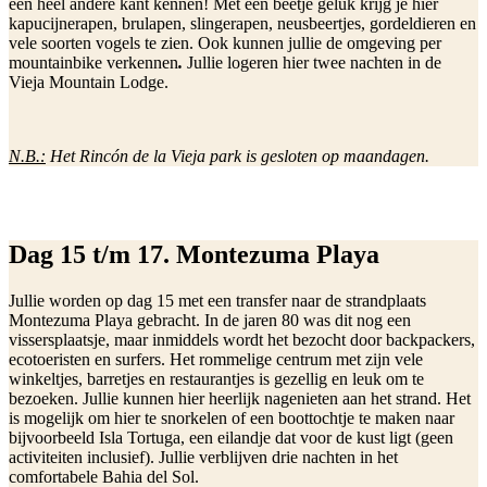
een heel andere kant kennen! Met een beetje geluk krijg je hier
kapucijnerapen, brulapen, slingerapen, neusbeertjes, gordeldieren en
vele soorten vogels te zien. Ook kunnen jullie de omgeving per
mountainbike verkennen
.
Jullie logeren hier twee nachten in de
Vieja Mountain Lodge.
N.B.:
Het Rincón de la Vieja park is gesloten op maandagen.
Dag 15 t/m 17. Montezuma Playa
Jullie worden op dag 15 met een transfer naar de strandplaats
Montezuma Playa gebracht. In de jaren 80 was dit nog een
vissersplaatsje, maar inmiddels wordt het bezocht door backpackers,
ecotoeristen en surfers. Het rommelige centrum met zijn vele
winkeltjes, barretjes en restaurantjes is gezellig en leuk om te
bezoeken. Jullie kunnen hier heerlijk nagenieten aan het strand. Het
is mogelijk om hier te snorkelen of een boottochtje te maken naar
bijvoorbeeld Isla Tortuga, een eilandje dat voor de kust ligt (geen
activiteiten inclusief). Jullie verblijven drie nachten in het
comfortabele Bahia del Sol.