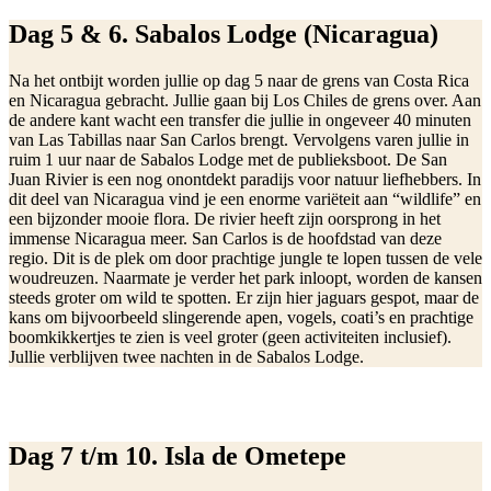
Dag 5 & 6. Sabalos Lodge (Nicaragua)
Na het ontbijt worden jullie op dag 5 naar de grens van Costa Rica
en Nicaragua gebracht. Jullie gaan bij Los Chiles de grens over. Aan
de andere kant wacht een transfer die jullie in ongeveer 40 minuten
van Las Tabillas naar San Carlos brengt. Vervolgens varen jullie in
ruim 1 uur naar de Sabalos Lodge met de publieksboot. De San
Juan Rivier is een nog onontdekt paradijs voor natuur liefhebbers. In
dit deel van Nicaragua vind je een enorme variëteit aan “wildlife” en
een bijzonder mooie flora. De rivier heeft zijn oorsprong in het
immense Nicaragua meer. San Carlos is de hoofdstad van deze
regio. Dit is de plek om door prachtige jungle te lopen tussen de vele
woudreuzen. Naarmate je verder het park inloopt, worden de kansen
steeds groter om wild te spotten. Er zijn hier jaguars gespot, maar de
kans om bijvoorbeeld slingerende apen, vogels, coati’s en prachtige
boomkikkertjes te zien is veel groter (geen activiteiten inclusief).
Jullie verblijven twee nachten in de Sabalos Lodge.
Dag 7 t/m 10. Isla de Ometepe