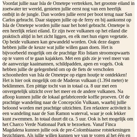
Voordat jullie naar Isla de Ometepe vertrekken, het grootste eiland in
zoetwater ter wereld, genieten jullie eerst nog van een heerlijk
ontbijt in de jungle. Dan worden jullie eerst per boot terug naar San
Carlos gebracht. Daar stappen jullie op de ferry en bij aankomst op
Isla de Ometepe worden jullie naar het hotel gebracht. Ometepe is
een heerlijk relaxt eiland. Er zijn twee vulkanen op het eiland die
praktisch altijd in het zicht liggen, en elk met hun eigen vegetatie.
Op beide vulkanen kan gewandeld worden. Ook deze dagen
hebben jullie de keuze wat jullie willen gaan doen. Het is
bijvoorbeeld mogelijk om de prachtige Rio Istiam stroomopwaarts
op te varen of te gaan kajakken. Met een gids zie je veel meer van
de aanwezige kaaimannen, schildpadden, apen en vogels. Ook
hebben jullie de gelegenheid om op de fiets de verscholen
schoonheden van Isla de Ometepe op eigen houtje te ontdekken!
Het is hier ook mogelijk om de Maderas vulkaan (1.394 meter) te
beklimmen. Een pittige tocht van in totaal ca. 8 uur met een
onvergetelijk uitzicht over het meer en de andere vulkanen. Na
afloop kunnen jullie de lokaal gefabriceerde koffie proeven. Of de
prachtige wandeling naar de Concepción Vulkaan, waarbij jullie
beloond worden met prachtige uitzichten. Een relaxtere activiteit is
een wandeling naar de San Ramon waterval, waar je ook lekker
kunt zwemmen. In totaal duurt dit ca. 5 uur. Ook is het mogelijk om
het Charco Verde Nationaal Park te bezoeken. Vanaf Finca
Magdalena kunnen jullie ook de pre-Colombiaanse rotstekeningen
bezichtigen. Als jullie willen kunnen we van te voren al het één en