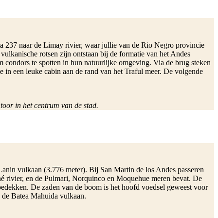
ta 237 naar de Limay rivier, waar jullie van de Rio Negro provincie
vulkanische rotsen zijn ontstaan bij de formatie van het Andes
m condors te spotten in hun natuurlijke omgeving. Via de brug steken
ullie in een leuke cabin aan de rand van het Traful meer. De volgende
oor in het centrum van de stad.
 Lanin vulkaan (3.776 meter). Bij San Martin de los Andes passeren
miné rivier, en de Pulmari, Norquinco en Moquehue meren bevat. De
bedekken. De zaden van de boom is het hoofd voedsel geweest voor
an de Batea Mahuida vulkaan.