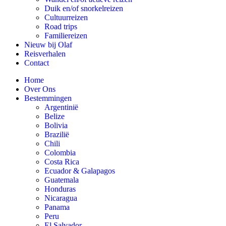
Duik en/of snorkelreizen
Cultuurreizen
Road trips
Familiereizen
Nieuw bij Olaf
Reisverhalen
Contact
Home
Over Ons
Bestemmingen
Argentinië
Belize
Bolivia
Brazilië
Chili
Colombia
Costa Rica
Ecuador & Galapagos
Guatemala
Honduras
Nicaragua
Panama
Peru
El Salvador