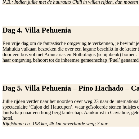
N.B.:
Indien jullie met de huurauto Chili in willen rijden, dan moete
Dag 4. Villa Pehuenia
Een vrije dag om de fantastische omgeving te verkennen, je bevindt je
Mahuida vulkaan bezoeken die over een lagune beschikt in de krater (1
door een bos vol met Araucarias en Nothofagus (schijnbeuk) bomen. V
haar omgeving behoort tot de inheemse gemeenschap ‘Puel’ genaamd. 
Dag 5. Villa Pehuenia – Pino Hachado – C
Jullie rijden verder naar het noorden over weg 23 naar de internation
spectaculaire ‘Cajon del Haucupen’, waar geïsoleerde stenen huisjes
landschap naar een hoog berg landschap. Aankomst in Caviahue, geleg
hotel.
Rijafstand: ca. 198 km, 48 km onverharde weg; 3 uur