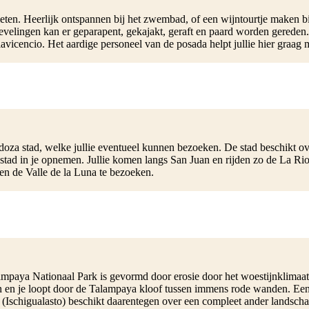
ten. Heerlijk ontspannen bij het zwembad, of een wijntourtje maken b
tievelingen kan er geparapent, gekajakt, geraft en paard worden gered
cencio. Het aardige personeel van de posada helpt jullie hier graag me
doza stad, welke jullie eventueel kunnen bezoeken. De stad beschikt ov
tad in je opnemen. Jullie komen langs San Juan en rijden zo de La Rioja 
en de Valle de la Luna te bezoeken.
aya Nationaal Park is gevormd door erosie door het woestijnklimaat me
en en je loopt door de Talampaya kloof tussen immens rode wanden. Een
(Ischigualasto) beschikt daarentegen over een compleet ander landschap