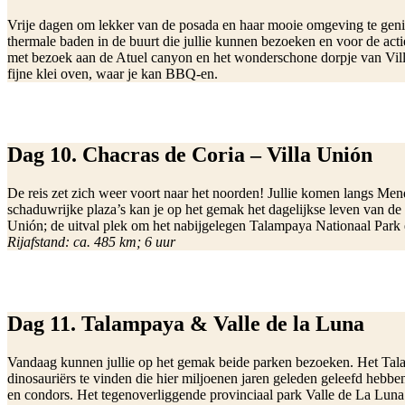
Vrije dagen om lekker van de posada en haar mooie omgeving te genie
thermale baden in de buurt die jullie kunnen bezoeken en voor de ac
met bezoek aan de Atuel canyon en het wonderschone dorpje van Villavi
fijne klei oven, waar je kan BBQ-en.
Dag 10. Chacras de Coria – Villa Unión
De reis zet zich weer voort naar het noorden! Jullie komen langs Men
schaduwrijke plaza’s kan je op het gemak het dagelijkse leven van de s
Unión; de uitval plek om het nabijgelegen Talampaya Nationaal Park 
Rijafstand: ca. 485 km; 6 uur
Dag 11. Talampaya & Valle de la Luna
Vandaag kunnen jullie op het gemak beide parken bezoeken. Het Talamp
dinosauriërs te vinden die hier miljoenen jaren geleden geleefd hebb
en condors. Het tegenoverliggende provinciaal park Valle de La Luna 