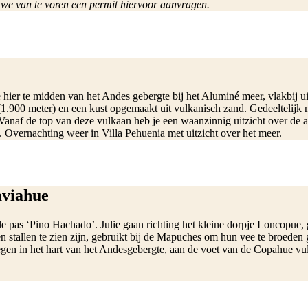
n we van te voren een permit hiervoor aanvragen.
 hier te midden van het Andes gebergte bij het Aluminé meer, vlakbij uit
.900 meter) en een kust opgemaakt uit vulkanisch zand. Gedeeltelijk met
anaf de top van deze vulkaan heb je een waanzinnig uitzicht over de 
Overnachting weer in Villa Pehuenia met uitzicht over het meer.
aviahue
ale pas ‘Pino Hachado’. Julie gaan richting het kleine dorpje Loncopue,
 en stallen te zien zijn, gebruikt bij de Mapuches om hun vee te broed
en in het hart van het Andesgebergte, aan de voet van de Copahue vulk