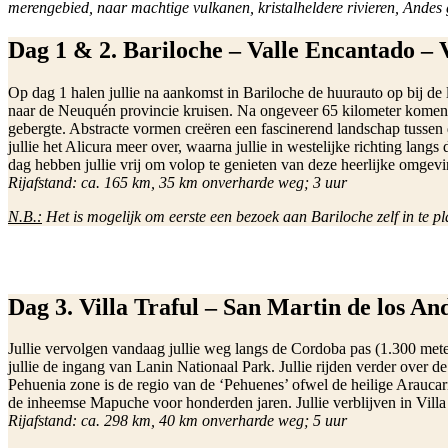
merengebied, naar machtige vulkanen, kristalheldere rivieren, Andes 
Dag 1 & 2.
Bariloche – Valle Encantado – V
Op dag 1 halen jullie na aankomst in Bariloche de huurauto op bij de 
naar de Neuquén provincie kruisen. Na ongeveer 65 kilometer komen ju
gebergte. Abstracte vormen creëren een fascinerend landschap tussen 
jullie het Alicura meer over, waarna jullie in westelijke richting langs
dag hebben jullie vrij om volop te genieten van deze heerlijke omge
Rijafstand: ca. 165 km, 35 km onverharde weg; 3 uur
N.B.:
Het is mogelijk om eerste een bezoek aan Bariloche zelf in te 
Dag 3. Villa Traful – San Martin de los An
Jullie vervolgen vandaag jullie weg langs de Cordoba pas (1.300 mete
jullie de ingang van Lanin Nationaal Park. Jullie rijden verder over
Pehuenia zone is de regio van de ‘Pehuenes’ ofwel de heilige Arau
de inheemse Mapuche voor honderden jaren. Jullie verblijven in Vill
Rijafstand: ca. 298 km, 40 km onverharde weg; 5 uur