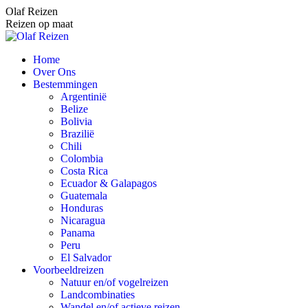
Spring
Olaf Reizen
naar
Reizen op maat
content
Home
Over Ons
Bestemmingen
Argentinië
Belize
Bolivia
Brazilië
Chili
Colombia
Costa Rica
Ecuador & Galapagos
Guatemala
Honduras
Nicaragua
Panama
Peru
El Salvador
Voorbeeldreizen
Natuur en/of vogelreizen
Landcombinaties
Wandel en/of actieve reizen