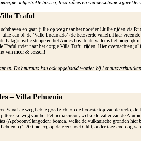
gebergte, uitgestrekte bossen, Inca ruïnes en wonderschone wijnvelden.
illa Traful
luchthaven en gaan jullie op weg naar het noorden! Jullie rijden via Ru
llie aan bij de ‘Valle Encantado’ (de betoverde vallei). Haar vreemde 
de Patagonische steppe en het Andes bos. In de vallei is het mogelijk o
 de Traful rivier naar het dorpje Villa Traful rijden. Hier overnachten j
ving van meer & bossen!
plannen. De huurauto kan ook opgehaald worden bij het autoverhuurkant
des – Villa Pehuenia
r). Vanaf de weg heb je goed zicht op de hoogste top van de regio, de
 de pittoreske weg van het Pehuenia circuit, welke de vallei van de Alu
carias (Apeboom/Slangeden) bomen, welke de vulkanische gronden hier 
a Pehuenia (1.200 meter), op de grens met Chili, onder toeziend oog v