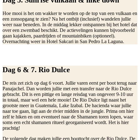
Dag 5. Sunrise vulkaan & hike down
Hoe mooi is het om wakker te worden op de top van een vulkaan en
een zonsopgang te zien? Na het ontbijt (inclusief) wandelen jullie
weer naar beneden. In de middag lekker ontspannen bij het hotel dat
over een zwembad beschikt. De actievelingen kunnen bijvoorbeeld
gaan kajakken, paardrijden of mountainbiken (optioneel).
Overnachting weer in Hotel Sakcari in San Pedro La Laguna.
Dag 6 & 7. Rio Dulce
De reis zet zich op dag 6 voort. Jullie varen eerst per boot terug naar
Panajachel. Dan worden jullie met een transfer naar de Rio Dulce
gebracht. Dit is een pittige en lange reisdag van ongeveer 9-10 uur
in totaal, maar wel een hele mooie! De Rio Dulce ligt naast het
grootste meer in Guatemala, Lake Izabal. De hacienda waar jullie
naar toe gaan, ligt aan de rivier midden in de jungle. Prima om hier
zelf te hiken en om eventueel naar de Shamanen toren lopen, waar
soms een echt shamanen ritueel georganiseerd wordt. Het is hier
prachtig!
De volgende dag maken jullie een boottocht over de Rio Dulce. De