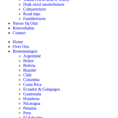
Duik en/of snorkelreizen
Cultuurreizen
Road trips
Familiereizen
Nieuw bij Olaf
Reisverhalen
Contact
Home
Over Ons
Bestemmingen
Argentinië
Belize
Bolivia
Brazilië
Chili
Colombia
Costa Rica
Ecuador & Galapagos
Guatemala
Honduras
Nicaragua
Panama
Peru
El Salvador