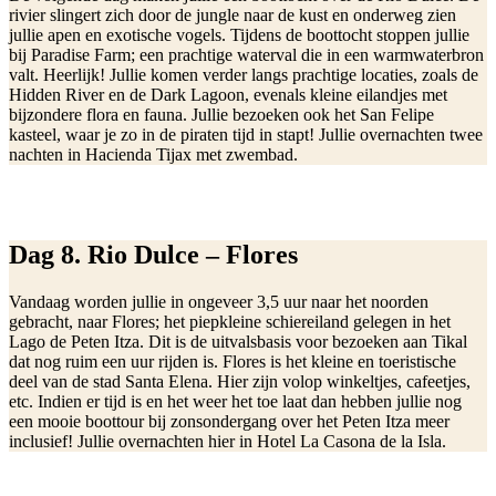
rivier slingert zich door de jungle naar de kust en onderweg zien
jullie apen en exotische vogels. Tijdens de boottocht stoppen jullie
bij Paradise Farm; een prachtige waterval die in een warmwaterbron
valt. Heerlijk! Jullie komen verder langs prachtige locaties, zoals de
Hidden River en de Dark Lagoon, evenals kleine eilandjes met
bijzondere flora en fauna. Jullie bezoeken ook het San Felipe
kasteel, waar je zo in de piraten tijd in stapt! Jullie overnachten twee
nachten in Hacienda Tijax met zwembad.
Dag 8.
Rio Dulce – Flores
Vandaag worden jullie in ongeveer 3,5 uur naar het noorden
gebracht, naar Flores; het piepkleine schiereiland gelegen in het
Lago de Peten Itza. Dit is de uitvalsbasis voor bezoeken aan Tikal
dat nog ruim een uur rijden is. Flores is het kleine en toeristische
deel van de stad Santa Elena. Hier zijn volop winkeltjes, cafeetjes,
etc. Indien er tijd is en het weer het toe laat dan hebben jullie nog
een mooie boottour bij zonsondergang over het Peten Itza meer
inclusief! Jullie overnachten hier in Hotel La Casona de la Isla.