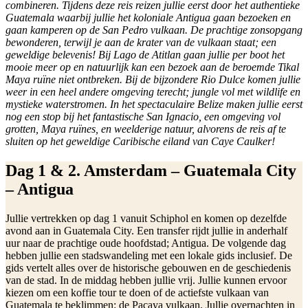
combineren. Tijdens deze reis reizen jullie eerst door het authentieke
Guatemala waarbij jullie het koloniale Antigua gaan bezoeken en
gaan kamperen op de San Pedro vulkaan. De prachtige zonsopgang
bewonderen, terwijl je aan de krater van de vulkaan staat; een
geweldige belevenis! Bij Lago de Atitlan gaan jullie per boot het
mooie meer op en natuurlijk kan een bezoek aan de beroemde Tikal
Maya ruïne niet ontbreken. Bij de bijzondere Rio Dulce komen jullie
weer in een heel andere omgeving terecht; jungle vol met wildlife en
mystieke waterstromen. In het spectaculaire Belize maken jullie eerst
nog een stop bij het fantastische San Ignacio, een omgeving vol
grotten, Maya ruïnes, en weelderige natuur, alvorens de reis af te
sluiten op het geweldige Caribische eiland van Caye Caulker!
Dag 1 & 2. Amsterdam – Guatemala City
– Antigua
Jullie vertrekken op dag 1 vanuit Schiphol en komen op dezelfde
avond aan in Guatemala City. Een transfer rijdt jullie in anderhalf
uur naar de prachtige oude hoofdstad; Antigua. De volgende dag
hebben jullie een stadswandeling met een lokale gids inclusief. De
gids vertelt alles over de historische gebouwen en de geschiedenis
van de stad. In de middag hebben jullie vrij. Jullie kunnen ervoor
kiezen om een koffie tour te doen of de actiefste vulkaan van
Guatemala te beklimmen: de Pacaya vulkaan. Jullie overnachten in