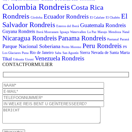
Colombia Rondreis
Costa Rica
Rondreis
El
Ecuador Rondreis
Córdoba
El Calafate
El Chaltén
Salvador Rondreis
Guatemala Rondreis
Esteros del Iberá
Guyana Rondreis
Iberá Moerassen
Iguaçu Watervallen
La Paz
Marajo
Mendoza
Natal
Panama Rondreis
Nicaragua Rondreis
Pantanal
Paraná
Peru Rondreis
Parque Nacional Soberiana
Perito Moreno
PN
Rio de Janeiro
Sierra Nevada de Santa Marta
Los Glaciares
Puna
Salta
San Agustín
Venezuela Rondreis
Tikal
Ushuaia
Uyuni
CONTACTFORMULIER