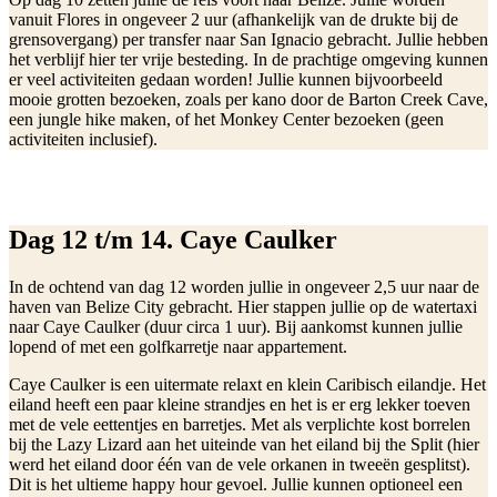
vanuit Flores in ongeveer 2 uur (afhankelijk van de drukte bij de
grensovergang) per transfer naar San Ignacio gebracht. Jullie hebben
het verblijf hier ter vrije besteding. In de prachtige omgeving kunnen
er veel activiteiten gedaan worden! Jullie kunnen bijvoorbeeld
mooie grotten bezoeken, zoals per kano door de Barton Creek Cave,
een jungle hike maken, of het Monkey Center bezoeken (geen
activiteiten inclusief).
Dag 12 t/m 14. Caye Caulker
In de ochtend van dag 12 worden jullie in ongeveer 2,5 uur naar de
haven van Belize City gebracht. Hier stappen jullie op de watertaxi
naar Caye Caulker (duur circa 1 uur). Bij aankomst kunnen jullie
lopend of met een golfkarretje naar appartement.
Caye Caulker is een uitermate relaxt en klein Caribisch eilandje. Het
eiland heeft een paar kleine strandjes en het is er erg lekker toeven
met de vele eettentjes en barretjes. Met als verplichte kost borrelen
bij the Lazy Lizard aan het uiteinde van het eiland bij the Split (hier
werd het eiland door één van de vele orkanen in tweeën gesplitst).
Dit is het ultieme happy hour gevoel. Jullie kunnen optioneel een