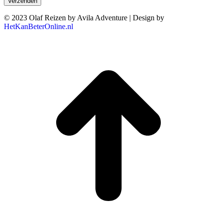
© 2023 Olaf Reizen by Avila Adventure | Design by
HetKanBeterOnline.nl
T
n
b