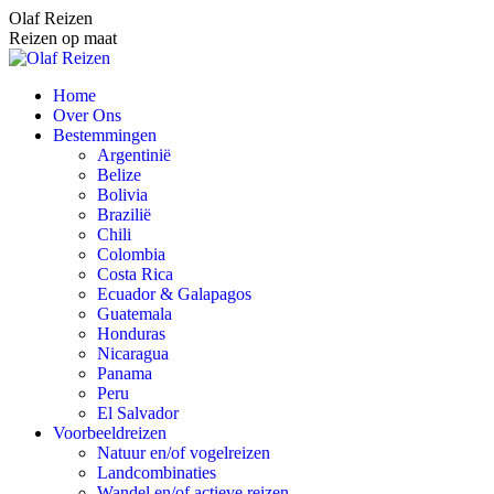
Spring
Olaf Reizen
naar
Reizen op maat
content
Home
Over Ons
Bestemmingen
Argentinië
Belize
Bolivia
Brazilië
Chili
Colombia
Costa Rica
Ecuador & Galapagos
Guatemala
Honduras
Nicaragua
Panama
Peru
El Salvador
Voorbeeldreizen
Natuur en/of vogelreizen
Landcombinaties
Wandel en/of actieve reizen