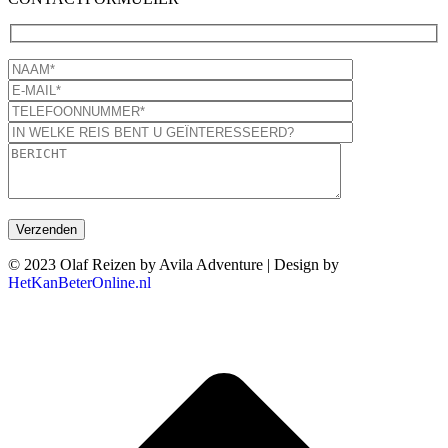
© 2023 Olaf Reizen by Avila Adventure | Design by
HetKanBeterOnline.nl
T
n
b