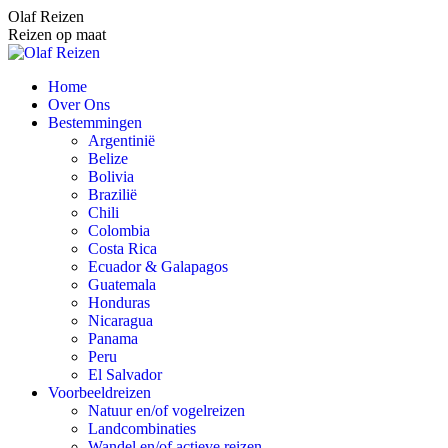
Spring
Olaf Reizen
naar
Reizen op maat
content
Home
Over Ons
Bestemmingen
Argentinië
Belize
Bolivia
Brazilië
Chili
Colombia
Costa Rica
Ecuador & Galapagos
Guatemala
Honduras
Nicaragua
Panama
Peru
El Salvador
Voorbeeldreizen
Natuur en/of vogelreizen
Landcombinaties
Wandel en/of actieve reizen