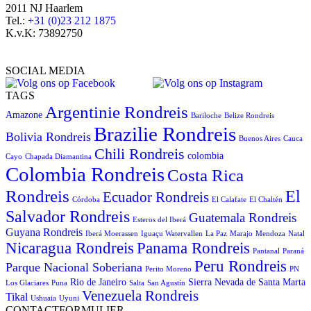
2011 NJ Haarlem
Tel.:
+31 (0)23 212 1875
K.v.K: 73892750
SOCIAL MEDIA
TAGS
Argentinie Rondreis
Amazone
Bariloche
Belize Rondreis
Brazilie Rondreis
Bolivia Rondreis
Buenos Aires
Cauca
Chili Rondreis
colombia
Cayo
Chapada Diamantina
Colombia Rondreis
Costa Rica
Rondreis
El
Ecuador Rondreis
Córdoba
El Calafate
El Chaltén
Salvador Rondreis
Guatemala Rondreis
Esteros del Iberá
Guyana Rondreis
Iberá Moerassen
Iguaçu Watervallen
La Paz
Marajo
Mendoza
Natal
Panama Rondreis
Nicaragua Rondreis
Pantanal
Paraná
Peru Rondreis
Parque Nacional Soberiana
Perito Moreno
PN
Rio de Janeiro
Sierra Nevada de Santa Marta
Los Glaciares
Puna
Salta
San Agustín
Venezuela Rondreis
Tikal
Ushuaia
Uyuni
CONTACTFORMULIER