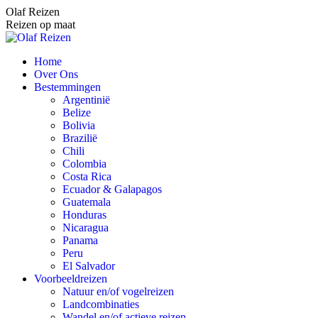
Spring
Olaf Reizen
naar
Reizen op maat
content
Home
Over Ons
Bestemmingen
Argentinië
Belize
Bolivia
Brazilië
Chili
Colombia
Costa Rica
Ecuador & Galapagos
Guatemala
Honduras
Nicaragua
Panama
Peru
El Salvador
Voorbeeldreizen
Natuur en/of vogelreizen
Landcombinaties
Wandel en/of actieve reizen