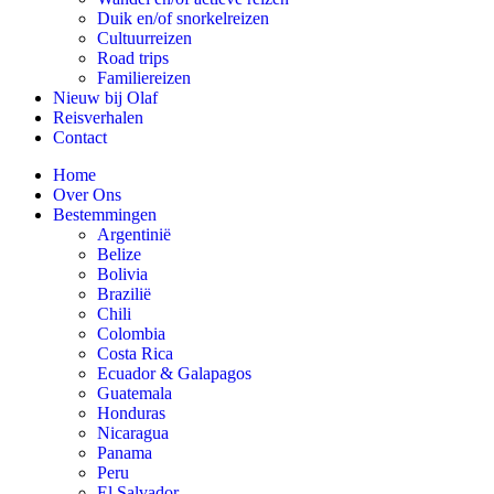
Duik en/of snorkelreizen
Cultuurreizen
Road trips
Familiereizen
Nieuw bij Olaf
Reisverhalen
Contact
Home
Over Ons
Bestemmingen
Argentinië
Belize
Bolivia
Brazilië
Chili
Colombia
Costa Rica
Ecuador & Galapagos
Guatemala
Honduras
Nicaragua
Panama
Peru
El Salvador