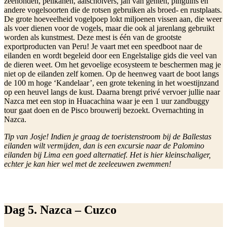
zeehonden, pelikanen, aalscholvers, jan van genten, pinguïns en
andere vogelsoorten die de rotsen gebruiken als broed- en rustplaats.
De grote hoeveelheid vogelpoep lokt miljoenen vissen aan, die weer
als voer dienen voor de vogels, maar die ook al jarenlang gebruikt
worden als kunstmest. Deze mest is één van de grootste
exportproducten van Peru! Je vaart met een speedboot naar de
eilanden en wordt begeleid door een Engelstalige gids die veel van
de dieren weet. Om het gevoelige ecosysteem te beschermen mag je
niet op de eilanden zelf komen. Op de heenweg vaart de boot langs
de 100 m hoge ‘Kandelaar’, een grote tekening in het woestijnzand
op een heuvel langs de kust. Daarna brengt privé vervoer jullie naar
Nazca met een stop in Huacachina waar je een 1 uur zandbuggy
tour gaat doen en de Pisco brouwerij bezoekt. Overnachting in
Nazca.
Tip van Josje! Indien je graag de toeristenstroom bij de Ballestas
eilanden wilt vermijden, dan is een excursie naar de Palomino
eilanden bij Lima een goed alternatief. Het is hier kleinschaliger,
echter je kan hier wel met de zeeleeuwen zwemmen!
Dag 5. Nazca – Cuzco