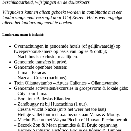
beschikbaarheid, wijzigingen en de dollarkoers.
Vliegtickets kunnen alleen geboekt worden in combinatie met een
landarrangement verzorgd door Olaf Reizen. Het is wel mogelijk
alleen het landarrangement te boeken.
Landarrangement is inclusief:
Overnachtingen in genoemde hotels (of gelijkwaardig) op
tweepersoonskamers op basis van logies & ontbijt;
– Nachtbus is exclusief maaltijden.
Genoemde transfers in privé.
Genoemde openbare bussen;
– Lima – Paracas
– Nazca – Cuzco (nachtbus)
Trein Ollantaytambo – Aguas Calientes – Ollantaytambo.
Genoemde activiteiten/excursies in groepsvorm & lokale gids:
– City Tour Lima.
– Boot tour Ballestas Eilanden.
– Zandbuggy rit bij Huacachina (1 uur).
– Cessna vlucht Nazca (mits het weer het toe laat)
– Heilige vallei tour met o.a. bezoek aan Maras & Moray.
– Machu Picchu met Wayna Picchu of Huayan Picchu permit.
– Bezoek Zon & Maan piramides & El Brujo opgraving.
– Bezoek Santuario Histórico Boque de Pómac & Tumbes