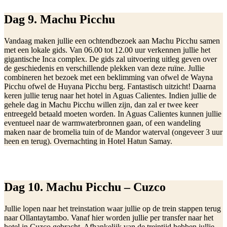
Dag 9. Machu Picchu
Vandaag maken jullie een ochtendbezoek aan Machu Picchu samen
met een lokale gids. Van 06.00 tot 12.00 uur verkennen jullie het
gigantische Inca complex. De gids zal uitvoering uitleg geven over
de geschiedenis en verschillende plekken van deze ruïne. Jullie
combineren het bezoek met een beklimming van ofwel de Wayna
Picchu ofwel de Huyana Picchu berg. Fantastisch uitzicht! Daarna
keren jullie terug naar het hotel in Aguas Calientes. Indien jullie de
gehele dag in Machu Picchu willen zijn, dan zal er twee keer
entreegeld betaald moeten worden. In Aguas Calientes kunnen jullie
eventueel naar de warmwaterbronnen gaan, of een wandeling
maken naar de bromelia tuin of de Mandor waterval (ongeveer 3 uur
heen en terug). Overnachting in Hotel Hatun Samay.
Dag 10. Machu Picchu – Cuzco
Jullie lopen naar het treinstation waar jullie op de trein stappen terug
naar Ollantaytambo. Vanaf hier worden jullie per transfer naar het
hotel in Cuzco gebracht. Afhankelijk van de treintijd hebben jullie