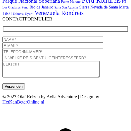
Peru Rondreis
Parque Nacional Soberiana
Perito Moreno
PN
Rio de Janeiro
Sierra Nevada de Santa Marta
Los Glaciares
Puna
Salta
San Agustín
Venezuela Rondreis
Tikal
Ushuaia
Uyuni
CONTACTFORMULIER
© 2023 Olaf Reizen by Avila Adventure | Design by
HetKanBeterOnline.nl
T
n
b