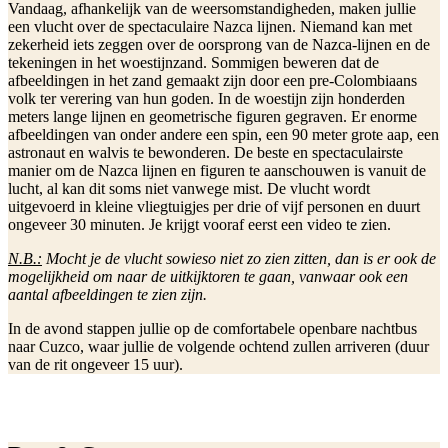
Vandaag, afhankelijk van de weersomstandigheden, maken jullie
een vlucht over de spectaculaire Nazca lijnen. Niemand kan met
zekerheid iets zeggen over de oorsprong van de Nazca-lijnen en de
tekeningen in het woestijnzand. Sommigen beweren dat de
afbeeldingen in het zand gemaakt zijn door een pre-Colombiaans
volk ter verering van hun goden. In de woestijn zijn honderden
meters lange lijnen en geometrische figuren gegraven. Er enorme
afbeeldingen van onder andere een spin, een 90 meter grote aap, een
astronaut en walvis te bewonderen. De beste en spectaculairste
manier om de Nazca lijnen en figuren te aanschouwen is vanuit de
lucht, al kan dit soms niet vanwege mist. De vlucht wordt
uitgevoerd in kleine vliegtuigjes per drie of vijf personen en duurt
ongeveer 30 minuten. Je krijgt vooraf eerst een video te zien.
N.B.:
Mocht je de vlucht sowieso niet zo zien zitten, dan is er ook de
mogelijkheid om naar de uitkijktoren te gaan, vanwaar ook een
aantal afbeeldingen te zien zijn.
In de avond stappen jullie op de comfortabele openbare nachtbus
naar Cuzco, waar jullie de volgende ochtend zullen arriveren (duur
van de rit ongeveer 15 uur).