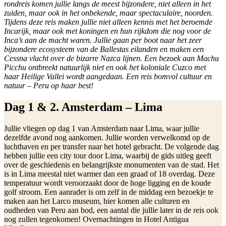
rondreis komen jullie langs de meest bijzondere, niet alleen in het
zuiden, maar ook in het onbekende, maar spectaculaire, noorden.
Tijdens deze reis maken jullie niet alleen kennis met het beroemde
Incarijk, maar ook met koningen en hun rijkdom die nog voor de
Inca’s aan de macht waren. Jullie gaan per boot naar het zeer
bijzondere ecosysteem van de Ballestas eilanden en maken een
Cessna vlucht over de bizarre Nazca lijnen. Een bezoek aan Machu
Picchu ontbreekt natuurlijk niet en ook het koloniale Cuzco met
haar Heilige Vallei wordt aangedaan. Een reis bomvol cultuur en
natuur – Peru op haar best!
Dag 1 & 2. Amsterdam – Lima
Jullie vliegen op dag 1 van Amsterdam naar Lima, waar jullie
dezelfde avond nog aankomen. Jullie worden verwelkomd op de
luchthaven en per transfer naar het hotel gebracht. De volgende dag
hebben jullie een city tour door Lima, waarbij de gids uitleg geeft
over de geschiedenis en belangrijkste monumenten van de stad. Het
is in Lima meestal niet warmer dan een graad of 18 overdag. Deze
temperatuur wordt veroorzaakt door de hoge ligging en de koude
golf stroom. Een aanrader is om zelf in de middag een bezoekje te
maken aan het Larco museum, hier komen alle culturen en
oudheden van Peru aan bod, een aantal die jullie later in de reis ook
nog zullen tegenkomen! Overnachtingen in Hotel Antigua