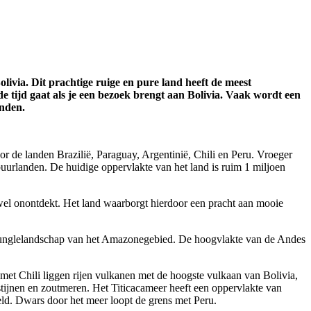
olivia. Dit prachtige ruige en pure land heeft de meest
de tijd gaat als je een bezoek brengt aan Bolivia. Vaak wordt een
inden.
or de landen Brazilië, Paraguay, Argentinië, Chili en Peru. Vroeger
 buurlanden. De huidige oppervlakte van het land is ruim 1 miljoen
jwel onontdekt. Het land waarborgt hierdoor een pracht aan mooie
te junglelandschap van het Amazonegebied. De hoogvlakte van de Andes
met Chili liggen rijen vulkanen met de hoogste vulkaan van Bolivia,
tijnen en zoutmeren. Het Titicacameer heeft een oppervlakte van
eld. Dwars door het meer loopt de grens met Peru.