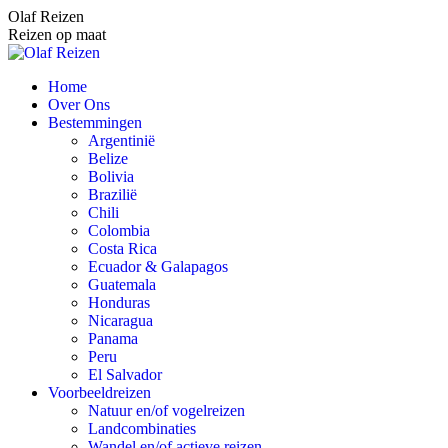
Spring
Olaf Reizen
naar
Reizen op maat
content
Home
Over Ons
Bestemmingen
Argentinië
Belize
Bolivia
Brazilië
Chili
Colombia
Costa Rica
Ecuador & Galapagos
Guatemala
Honduras
Nicaragua
Panama
Peru
El Salvador
Voorbeeldreizen
Natuur en/of vogelreizen
Landcombinaties
Wandel en/of actieve reizen