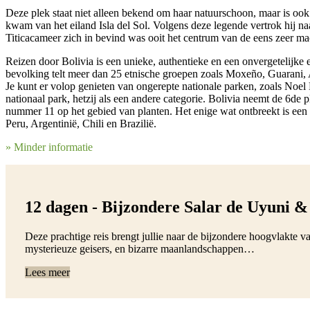
Deze plek staat niet alleen bekend om haar natuurschoon, maar is ook
kwam van het eiland Isla del Sol. Volgens deze legende vertrok hij naa
Titicacameer zich in bevind was ooit het centrum van de eens zeer m
Reizen door Bolivia is een unieke, authentieke en een onvergetelijke er
bevolking telt meer dan 25 etnische groepen zoals Moxeño, Guarani
Je kunt er volop genieten van ongerepte nationale parken, zoals Noe
nationaal park, hetzij als een andere categorie. Bolivia neemt de 6de 
nummer 11 op het gebied van planten. Het enige wat ontbreekt is een k
Peru, Argentinië, Chili en Brazilië.
» Minder informatie
12 dagen - Bijzondere Salar de Uyuni &
Deze prachtige reis brengt jullie naar de bijzondere hoogvlakte va
mysterieuze geisers, en bizarre maanlandschappen…
Lees meer