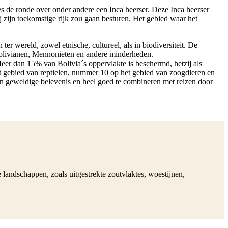
s de ronde over onder andere een Inca heerser. Deze Inca heerser
ij zijn toekomstige rijk zou gaan besturen. Het gebied waar het
er wereld, zowel etnische, cultureel, als in biodiversiteit. De
olivianen, Mennonieten en andere minderheden.
er dan 15% van Bolivia´s oppervlakte is beschermd, hetzij als
 het gebied van reptielen, nummer 10 op het gebied van zoogdieren en
een geweldige belevenis en heel goed te combineren met reizen door
e landschappen, zoals uitgestrekte zoutvlaktes, woestijnen,