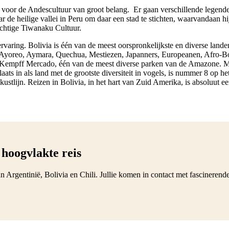
 voor de Andescultuur van groot belang. Er gaan verschillende legende
r de heilige vallei in Peru om daar een stad te stichten, waarvandaan h
achtige Tiwanaku Cultuur.
varing. Bolivia is één van de meest oorspronkelijkste en diverse landen t
, Ayoreo, Aymara, Quechua, Mestiezen, Japanners, Europeanen, Afro-B
l Kempff Mercado, één van de meest diverse parken van de Amazone. Me
plaats in als land met de grootste diversiteit in vogels, is nummer 8 op
ustlijn. Reizen in Bolivia, in het hart van Zuid Amerika, is absoluut 
 hoogvlakte reis
n Argentinië, Bolivia en Chili. Jullie komen in contact met fascinerend