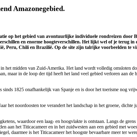
ekend Amazonegebied.
isatie op het gebied van avontuurlijke individuele rondreizen door B
schillen en enorme hoogteverschillen. Het lijkt wel of je terug in 
 Peru, Chili en Brazilië. Op de site zijn talrijke voorbeelden te v
iek in het midden van Zuid-Amerika. Het land wordt volledig omsloten do
an, maar in de loop der tijd heeft het land veel gebied verloren aan de
is sinds 1825 onafhankelijk van Spanje en is door het toerisme nog vri
Naar het noordoosten toe verandert het landschap in het groene, dich
gketens, waardoor een laag- en hoogvlakte is ontstaan. Langs de grens 
den aan het Titicacameer en in het zuidwesten aan een gebied met woes
iegel, daarmee is het Titicacameer het hoogste bevaarbare meer ter wer