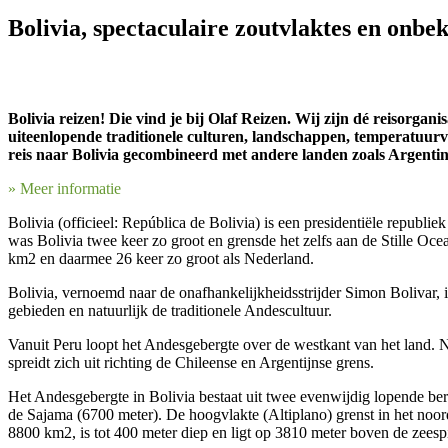
Bolivia, spectaculaire zoutvlaktes en onb
Bolivia reizen! Die vind je bij Olaf Reizen. Wij zijn dé reisorgan
uiteenlopende traditionele culturen, landschappen, temperatuurver
reis naar Bolivia gecombineerd met andere landen zoals Argentinië,
» Meer informatie
Bolivia (officieel: República de Bolivia) is een presidentiële republ
was Bolivia twee keer zo groot en grensde het zelfs aan de Stille Ocea
km2 en daarmee 26 keer zo groot als Nederland.
Bolivia, vernoemd naar de onafhankelijkheidsstrijder Simon Bolivar, 
gebieden en natuurlijk de traditionele Andescultuur.
Vanuit Peru loopt het Andesgebergte over de westkant van het land. 
spreidt zich uit richting de Chileense en Argentijnse grens.
Het Andesgebergte in Bolivia bestaat uit twee evenwijdig lopende ber
de Sajama (6700 meter). De hoogvlakte (Altiplano) grenst in het noor
8800 km2, is tot 400 meter diep en ligt op 3810 meter boven de zeesp