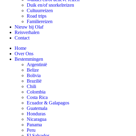
Duik en/of snorkelreizen
Cultuurreizen
Road trips
Familiereizen
Nieuw bij Olaf
Reisverhalen
Contact
Home
Over Ons
Bestemmingen
Argentinië
Belize
Bolivia
Brazilië
Chili
Colombia
Costa Rica
Ecuador & Galapagos
Guatemala
Honduras
Nicaragua
Panama
Peru
El Salvador