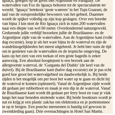
Iguaçu, gelegen op de grens met Argentinië en Paraguay. De
watervallen van Foz do Iguaçu behoren tot de spectaculairste ter
wereld. ‘Iguaçu’ betekent ‘grote wateren’ in het Tupi-Guarani, de
taal van de oorspronkelijke bewoners van het gebied. Daarmee
wordt de spijker volledig op zijn kop geslagen. Over een breedte
van bijna 3 km stort de Rio Iguaçu zich in ruim 200 watervallen
naar een diepte van wel 60 meter. Overdonderend natuurgeweld.
Gedurende jullie verblijf bezoeken jullie de Braziliaanse- en de
Argentijnse zijde van de watervallen. Aan de Argentijnse kant (volle
dag excursie), loop je als het ware bijna in de waterval en zijn de
wandelmogelijkheden het meest uitgebreid. Je hebt hier ruim de tijd
om te genieten van de watervallen en de tropische omgeving. De
kans op het zien van een toekan of een grote hagedis is zeker
aanwezig. Een absoluut hoogtepunt is een bezoek aan de
allergrootste waterval, de ‘Garganta del Diablo’ (de keel van de
duivel). Bij de Braziliaanse kant (halve dag excursie) zie je pas echt
goed hoe groot het watervalgebied nu daadwerkelijk is. Bij beide
zijden is het mogelijk om per boot het water op te gaan en dicht bij
de waterval te komen (optioneel). Vanaf de Argentijnse zijde wordt
dit gedaan per rubberboot en maak je een dip in de waterval. Vanaf
de Braziliaanse kant wordt dit gedaan per ferry boot en vaar je vlak
langs het naar beneden stortende water. Bij beide boottours wordt je
nat en krijg je een plastic zak/tas om elektronica en je portemonnee
in op te bergen. Een poncho meenemen is handig (of gewoon in
zwemkleding gaan). Drie overnachtingen in Hotel San Martin.