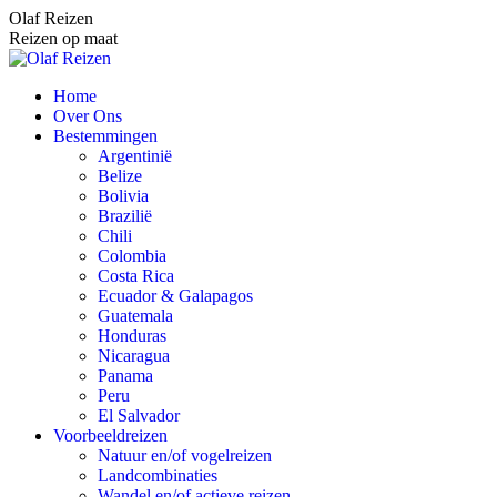
Spring
Olaf Reizen
naar
Reizen op maat
content
Home
Over Ons
Bestemmingen
Argentinië
Belize
Bolivia
Brazilië
Chili
Colombia
Costa Rica
Ecuador & Galapagos
Guatemala
Honduras
Nicaragua
Panama
Peru
El Salvador
Voorbeeldreizen
Natuur en/of vogelreizen
Landcombinaties
Wandel en/of actieve reizen