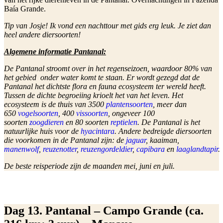
Baía Grande.
Tip van Josje! Ik vond een nachttour met gids erg leuk. Je ziet dan
heel andere diersoorten!
Algemene informatie Pantanal:
De Pantanal stroomt over in het regenseizoen, waardoor 80% van
het gebied onder water komt te staan. Er wordt gezegd dat de
Pantanal het dichtste flora en fauna ecosysteem ter wereld heeft.
Tussen de dichte begroeiing krioelt het van het leven.
Het
ecosysteem is de thuis van 3500
plantensoorten
, meer dan
650
vogelsoorten
, 400
vissoorten
, ongeveer 100
soorten
zoogdieren
en 80 soorten
reptielen
. De Pantanal is het
natuurlijke huis voor de
hyacintara
. Andere bedreigde diersoorten
die voorkomen in de Pantanal zijn: de
jaguar
, kaaiman,
manenwolf
,
reuzenotter
,
reuzengordeldier
,
capibara
en
laaglandtapir
.
De beste reisperiode zijn de maanden mei, juni en juli.
Dag 13. Pantanal – Campo Grande (ca.