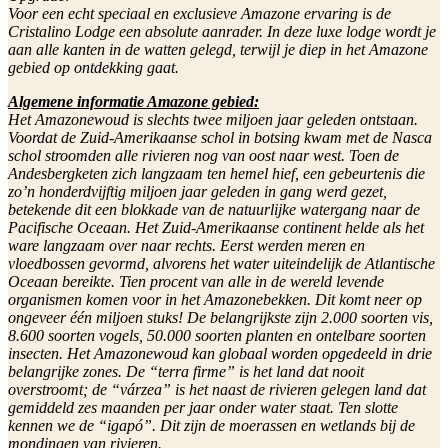
Voor een echt speciaal en exclusieve Amazone ervaring is de
Cristalino Lodge een absolute aanrader. In deze luxe lodge wordt je
aan alle kanten in de watten gelegd, terwijl je diep in het Amazone
gebied op ontdekking gaat.
Algemene informatie Amazone gebied:
Het Amazonewoud is slechts twee miljoen jaar geleden ontstaan.
Voordat de Zuid-Amerikaanse schol in botsing kwam met de Nasca
schol stroomden alle rivieren nog van oost naar west. Toen de
Andesbergketen zich langzaam ten hemel hief, een gebeurtenis die
zo’n honderdvijftig miljoen jaar geleden in gang werd gezet,
betekende dit een blokkade van de natuurlijke watergang naar de
Pacifische Oceaan. Het Zuid-Amerikaanse continent helde als het
ware langzaam over naar rechts. Eerst werden meren en
vloedbossen gevormd, alvorens het water uiteindelijk de Atlantische
Oceaan bereikte. Tien procent van alle in de wereld levende
organismen komen voor in het Amazonebekken. Dit komt neer op
ongeveer één miljoen stuks! De belangrijkste zijn 2.000 soorten vis,
8.600 soorten vogels, 50.000 soorten planten en ontelbare soorten
insecten. Het Amazonewoud kan globaal worden opgedeeld in drie
belangrijke zones. De “terra firme” is het land dat nooit
overstroomt; de “várzea” is het naast de rivieren gelegen land dat
gemiddeld zes maanden per jaar onder water staat. Ten slotte
kennen we de “igapó”. Dit zijn de moerassen en wetlands bij de
mondingen van rivieren.