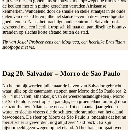
zijn vele rites en goden, als de muziek met opzwepende ritmes. Ook
de keuken met zijn pittige gerechten verraden Afrikaanse
kenmerken. Wandelend door de smalle en steile straatjes in de oude
delen van de stad leren jullie het stadse leven in deze levendige stad
goed kennen. Naast het prachtige oude centrum is Salvador ook
gezegend met een heerlijk tropisch klimaat en paradijselijke bounty-
stranden op slechts korte afstand buiten de stad.
Tip van Josje! Probeer eens een Moqueca, een heerlijke Braziliaan
stoofpotje met vis.
Dag 20. Salvador – Morro de Sao Paulo
Na het ontbijt worden jullie naar de haven van Salvador gebracht,
waar jullie op de catamaran stappen naar Morro de São Paulo (ca. 2
½ – 4 uur varen; afhankelijk van de weersomstandigheden). Morro
de São Paulo is een tropisch paradijs, een groen eiland omringt door
de azuurblauwe Atlantische oceaan. Tot een aantal jaar geleden
waren er slechts vissers die de schitterende stranden van het eiland
bewoonden. De sfeer op Morro de São Paulo is, ondanks dat het nu
toeristischer is geworden, nog altijd zeer ‘laid-back’. Er zijn
bijvoorbeeld geen wegen op het eiland. Al het transport gaat over