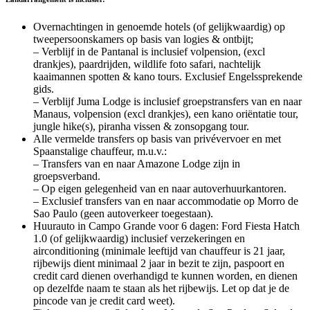
Overnachtingen in genoemde hotels (of gelijkwaardig) op
tweepersoonskamers op basis van logies & ontbijt;
– Verblijf in de Pantanal is inclusief volpension, (excl
drankjes), paardrijden, wildlife foto safari, nachtelijk
kaaimannen spotten & kano tours. Exclusief Engelssprekende
gids.
– Verblijf Juma Lodge is inclusief groepstransfers van en naar
Manaus, volpension (excl drankjes), een kano oriëntatie tour,
jungle hike(s), piranha vissen & zonsopgang tour.
Alle vermelde transfers op basis van privévervoer en met
Spaanstalige chauffeur, m.u.v.:
– Transfers van en naar Amazone Lodge zijn in
groepsverband.
– Op eigen gelegenheid van en naar autoverhuurkantoren.
– Exclusief transfers van en naar accommodatie op Morro de
Sao Paulo (geen autoverkeer toegestaan).
Huurauto in Campo Grande voor 6 dagen: Ford Fiesta Hatch
1.0 (of gelijkwaardig) inclusief verzekeringen en
airconditioning (minimale leeftijd van chauffeur is 21 jaar,
rijbewijs dient minimaal 2 jaar in bezit te zijn, paspoort en
credit card dienen overhandigd te kunnen worden, en dienen
op dezelfde naam te staan als het rijbewijs. Let op dat je de
pincode van je credit card weet).