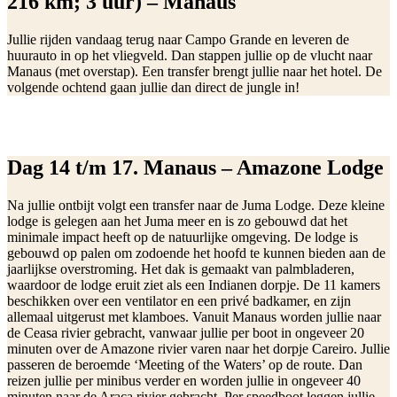
216 km; 3 uur) – Manaus
Jullie rijden vandaag terug naar Campo Grande en leveren de
huurauto in op het vliegveld. Dan stappen jullie op de vlucht naar
Manaus (met overstap). Een transfer brengt jullie naar het hotel. De
volgende ochtend gaan jullie dan direct de jungle in!
Dag 14 t/m 17. Manaus – Amazone Lodge
Na jullie ontbijt volgt een transfer naar de Juma Lodge. Deze kleine
lodge is gelegen aan het Juma meer en is zo gebouwd dat het
minimale impact heeft op de natuurlijke omgeving. De lodge is
gebouwd op palen om zodoende het hoofd te kunnen bieden aan de
jaarlijkse overstroming. Het dak is gemaakt van palmbladeren,
waardoor de lodge eruit ziet als een Indianen dorpje. De 11 kamers
beschikken over een ventilator en een privé badkamer, en zijn
allemaal uitgerust met klamboes. Vanuit Manaus worden jullie naar
de Ceasa rivier gebracht, vanwaar jullie per boot in ongeveer 20
minuten over de Amazone rivier varen naar het dorpje Careiro. Jullie
passeren de beroemde ‘Meeting of the Waters’ op de route. Dan
reizen jullie per minibus verder en worden jullie in ongeveer 40
minuten naar de Araça rivier gebracht. Per speedboot leggen jullie