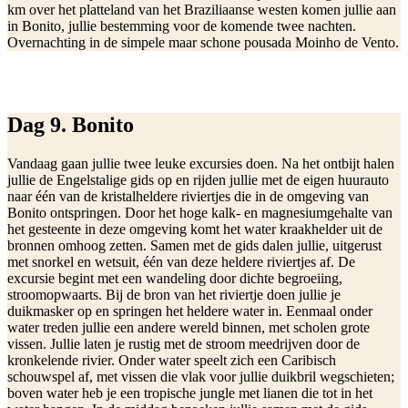
km over het platteland van het Braziliaanse westen komen jullie aan
in Bonito, jullie bestemming voor de komende twee nachten.
Overnachting in de simpele maar schone pousada Moinho de Vento.
Dag 9. Bonito
Vandaag gaan jullie twee leuke excursies doen. Na het ontbijt halen
jullie de Engelstalige gids op en rijden jullie met de eigen huurauto
naar één van de kristalheldere riviertjes die in de omgeving van
Bonito ontspringen. Door het hoge kalk- en magnesiumgehalte van
het gesteente in deze omgeving komt het water kraakhelder uit de
bronnen omhoog zetten. Samen met de gids dalen jullie, uitgerust
met snorkel en wetsuit, één van deze heldere riviertjes af. De
excursie begint met een wandeling door dichte begroeiing,
stroomopwaarts. Bij de bron van het riviertje doen jullie je
duikmasker op en springen het heldere water in. Eenmaal onder
water treden jullie een andere wereld binnen, met scholen grote
vissen. Jullie laten je rustig met de stroom meedrijven door de
kronkelende rivier. Onder water speelt zich een Caribisch
schouwspel af, met vissen die vlak voor jullie duikbril wegschieten;
boven water heb je een tropische jungle met lianen die tot in het