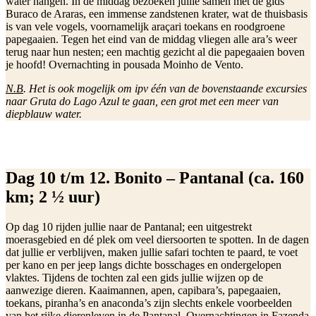
water hangen. In de middag bezoeken jullie samen met de gids
Buraco de Araras, een immense zandstenen krater, wat de thuisbasis
is van vele vogels, voornamelijk araçari toekans en roodgroene
papegaaien. Tegen het eind van de middag vliegen alle ara’s weer
terug naar hun nesten; een machtig gezicht al die papegaaien boven
je hoofd! Overnachting in pousada Moinho de Vento.
N.B
. Het is ook mogelijk om ipv één van de bovenstaande excursies
naar Gruta do Lago Azul te gaan, een grot met een meer van
diepblauw water.
Dag 10 t/m 12. Bonito – Pantanal (ca. 160
km; 2 ½ uur)
Op dag 10 rijden jullie naar de Pantanal; een uitgestrekt
moerasgebied en dé plek om veel diersoorten te spotten. In de dagen
dat jullie er verblijven, maken jullie safari tochten te paard, te voet
per kano en per jeep langs dichte bosschages en ondergelopen
vlaktes. Tijdens de tochten zal een gids jullie wijzen op de
aanwezige dieren. Kaaimannen, apen, capibara’s, papegaaien,
toekans, piranha’s en anaconda’s zijn slechts enkele voorbeelden
van het rijke dierenleven in de Pantanal. Overnachtingen in Fazenda