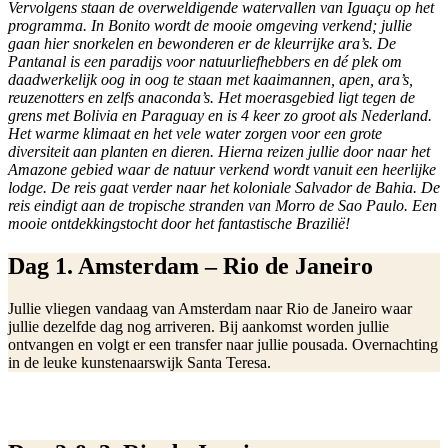
Vervolgens staan de overweldigende watervallen van Iguaçu op het
programma. In Bonito wordt de mooie omgeving verkend; jullie
gaan hier snorkelen en bewonderen er de kleurrijke ara’s. De
Pantanal is een paradijs voor natuurliefhebbers en dé plek om
daadwerkelijk oog in oog te staan met kaaimannen, apen, ara’s,
reuzenotters en zelfs anaconda’s. Het moerasgebied ligt tegen de
grens met Bolivia en Paraguay en is 4 keer zo groot als Nederland.
Het warme klimaat en het vele water zorgen voor een grote
diversiteit aan planten en dieren. Hierna reizen jullie door naar het
Amazone gebied waar de natuur verkend wordt vanuit een heerlijke
lodge. De reis gaat verder naar het koloniale Salvador de Bahia. De
reis eindigt aan de tropische stranden van Morro de Sao Paulo. Een
mooie ontdekkingstocht door het fantastische Brazilië!
Dag 1. Amsterdam – Rio de Janeiro
Jullie vliegen vandaag van Amsterdam naar Rio de Janeiro waar
jullie dezelfde dag nog arriveren. Bij aankomst worden jullie
ontvangen en volgt er een transfer naar jullie pousada. Overnachting
in de leuke kunstenaarswijk Santa Teresa.