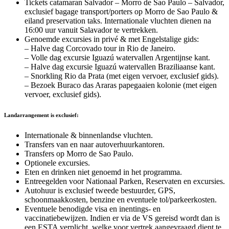
Tickets catamaran Salvador – Morro de Sao Paulo – Salvador,
exclusief bagage transport/porters op Morro de Sao Paulo &
eiland preservation taks. Internationale vluchten dienen na
16:00 uur vanuit Salavador te vertrekken.
Genoemde excursies in privé & met Engelstalige gids:
– Halve dag Corcovado tour in Rio de Janeiro.
– Volle dag excursie Iguazú watervallen Argentijnse kant.
– Halve dag excursie Iguazú watervallen Braziliaanse kant.
– Snorkling Rio da Prata (met eigen vervoer, exclusief gids).
– Bezoek Buraco das Araras papegaaien kolonie (met eigen
vervoer, exclusief gids).
Landarrangement is exclusief:
Internationale & binnenlandse vluchten.
Transfers van en naar autoverhuurkantoren.
Transfers op Morro de Sao Paulo.
Optionele excursies.
Eten en drinken niet genoemd in het programma.
Entreegelden voor Nationaal Parken, Reservaten en excursies.
Autohuur is exclusief tweede bestuurder, GPS,
schoonmaakkosten, benzine en eventuele tol/parkeerkosten.
Eventuele benodigde visa en inentings- en
vaccinatiebewijzen. Indien er via de VS gereisd wordt dan is
een ESTA verplicht, welke voor vertrek aangevraagd dient te