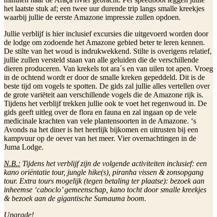
het laatste stuk af; een twee uur durende trip langs smalle kreekjes
waarbij jullie de eerste Amazone impressie zullen opdoen.
Jullie verblijf is hier inclusief excursies die uitgevoerd worden door
de lodge om zodoende het Amazone gebied beter te leren kennen.
De stilte van het woud is indrukwekkend. Stilte is overigens relatief,
jullie zullen versteld staan van alle geluiden die de verschillende
dieren produceren. Van krekels tot ara´s en van uilen tot apen. Vroeg
in de ochtend wordt er door de smalle kreken gepeddeld. Dit is de
beste tijd om vogels te spotten. De gids zal jullie alles vertellen over
de grote variëteit aan verschillende vogels die de Amazone rijk is.
Tijdens het verblijf trekken jullie ook te voet het regenwoud in. De
gids geeft uitleg over de flora en fauna en zal ingaan op de vele
medicinale krachten van vele plantensoorten in de Amazone. ‘s
Avonds na het diner is het heerlijk bijkomen en uitrusten bij een
kampvuur op de oever van het meer. Vier overnachtingen in de
Juma Lodge.
N.B.:
Tijdens het verblijf zijn de volgende activiteiten inclusief: een
kano oriëntatie tour, jungle hike(s), piranha vissen & zonsopgang
tour. Extra tours mogelijk (tegen betaling ter plaatse): bezoek aan
inheemse ‘caboclo’ gemeenschap, kano tocht door smalle kreekjes
& bezoek aan de gigantische Sumauma boom.
Upgrade!