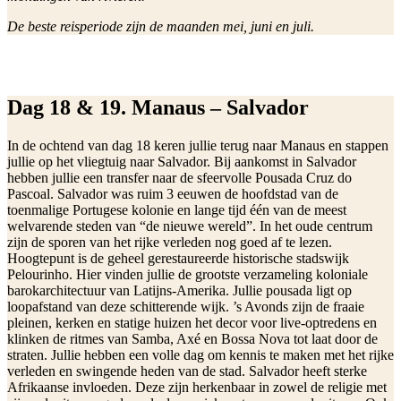
De beste reisperiode zijn de maanden mei, juni en juli.
Dag 18 & 19. Manaus – Salvador
In de ochtend van dag 18 keren jullie terug naar Manaus en stappen
jullie op het vliegtuig naar Salvador. Bij aankomst in Salvador
hebben jullie een transfer naar de sfeervolle Pousada Cruz do
Pascoal. Salvador was ruim 3 eeuwen de hoofdstad van de
toenmalige Portugese kolonie en lange tijd één van de meest
welvarende steden van “de nieuwe wereld”. In het oude centrum
zijn de sporen van het rijke verleden nog goed af te lezen.
Hoogtepunt is de geheel gerestaureerde historische stadswijk
Pelourinho. Hier vinden jullie de grootste verzameling koloniale
barokarchitectuur van Latijns-Amerika. Jullie pousada ligt op
loopafstand van deze schitterende wijk. ’s Avonds zijn de fraaie
pleinen, kerken en statige huizen het decor voor live-optredens en
klinken de ritmes van Samba, Axé en Bossa Nova tot laat door de
straten. Jullie hebben een volle dag om kennis te maken met het rijke
verleden en swingende heden van de stad. Salvador heeft sterke
Afrikaanse invloeden. Deze zijn herkenbaar in zowel de religie met