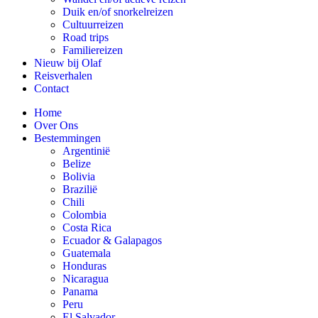
Duik en/of snorkelreizen
Cultuurreizen
Road trips
Familiereizen
Nieuw bij Olaf
Reisverhalen
Contact
Home
Over Ons
Bestemmingen
Argentinië
Belize
Bolivia
Brazilië
Chili
Colombia
Costa Rica
Ecuador & Galapagos
Guatemala
Honduras
Nicaragua
Panama
Peru
El Salvador