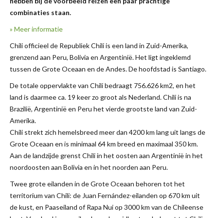
hebben bij de voorbeeld reizen een paar prachtige
combinaties staan.
» Meer informatie
Chili officieel de Republiek Chili is een land in Zuid-Amerika,
grenzend aan Peru, Bolivia en Argentinië. Het ligt ingeklemd
tussen de Grote Oceaan en de Andes. De hoofdstad is Santiago.
De totale oppervlakte van Chili bedraagt 756.626 km2, en het
land is daarmee ca. 19 keer zo groot als Nederland. Chili is na
Brazilië, Argentinië en Peru het vierde grootste land van Zuid-
Amerika.
Chili strekt zich hemelsbreed meer dan 4200 km lang uit langs de
Grote Oceaan en is minimaal 64 km breed en maximaal 350 km.
Aan de landzijde grenst Chili in het oosten aan Argentinië in het
noordoosten aan Bolivia en in het noorden aan Peru.
Twee grote eilanden in de Grote Oceaan behoren tot het
territorium van Chili: de Juan Fernández-eilanden op 670 km uit
de kust, en Paaseiland of Rapa Nui op 3000 km van de Chileense