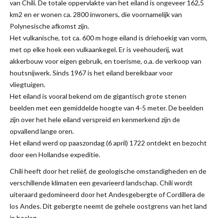
van Chili. De totale oppervlakte van het eiland is ongeveer 162,5
km2 en er wonen ca. 2800 inwoners, die voornamelijk van
Polynesische afkomst zijn.
Het vulkanische, tot ca. 600 m hoge eiland is driehoekig van vorm,
met op elke hoek een vulkaankegel. Er is veehouderij, wat
akkerbouw voor eigen gebruik, en toerisme, o.a. de verkoop van
houtsnijwerk. Sinds 1967 is het eiland bereikbaar voor
vliegtuigen.
Het eiland is vooral bekend om de gigantisch grote stenen
beelden met een gemiddelde hoogte van 4-5 meter. De beelden
zijn over het hele eiland verspreid en kenmerkend zijn de
opvallend lange oren.
Het eiland werd op paaszondag (6 april) 1722 ontdekt en bezocht
door een Hollandse expeditie.
Chili heeft door het reliëf, de geologische omstandigheden en de
verschillende klimaten een gevarieerd landschap. Chili wordt
uiteraard gedomineerd door het Andesgebergte of Cordillera de
los Andes. Dit gebergte neemt de gehele oostgrens van het land
in beslag.