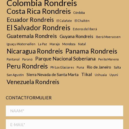
Colombia Rondreis
Costa Rica Rondreis
Córdoba
Ecuador Rondreis
El Calafate
El Chaltén
El Salvador Rondreis
Esteros del Iberá
Guatemala Rondreis
Guyana Rondreis
Iberá Moerassen
Iguaçu Watervallen
La Paz
Marajo
Mendoza
Natal
Panama Rondreis
Nicaragua Rondreis
Parque Nacional Soberiana
Pantanal
Paraná
Perito Moreno
Peru Rondreis
Rio de Janeiro
PN Los Glaciares
Puna
Salta
Tikal
Sierra Nevada de Santa Marta
San Agustín
Ushuaia
Uyuni
Venezuela Rondreis
CONTACTFORMULIER