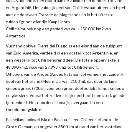
kust. Vuurland is een eiland aan de zuidkust en behoort tot Chili
en Argentinië. Het zuidelijk deel van Chili bestaat uit een archipel
met de doorvaart Estrade de Magellanes en in het uiterste
zuiden ligt het eilandje Kaap Hoorn.
Chili claimt ook nog een gebied van ca. 1.250.000 km2 van
Antarctica.
Vuurland ookwel Tierra del Fuego, is een eiland aan de zuidpunt
van Zuid-Amerika, verdeeld in een oostelijk tot Argentinië, en
een westelijk tot Chili behorend deel. De totale oppervlakte is
48.390 km2, waarvan 27.998 km2 tot Chili behoort.
Uitlopers van de Andes (Andes Patagónico) vormen het zuidelijk
deel van het eiland (Mount Darwin, 2180 m), dat door de lage
sneeuwgrens (700 m) voor een groot deel bedekt is met sneeuw
en gletsjers. Vooral het zuidwestelijk deel heeft een sterk gelede
fjordenkust. Het noorden is bosrijk, overgaand in een
toendrahoogvlakte.
Paaseiland ookwel Isla de Pascua, is een Chileens eiland in de
Grote Oceaan, op ongeveer 3500 km afstand van het vasteland