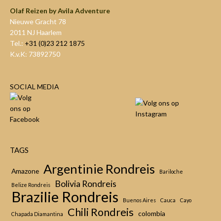
Olaf Reizen by Avila Adventure
Nieuwe Gracht 78
2011 NJ Haarlem
Tel.:
+31 (0)23 212 1875
K.v.K: 73892750
SOCIAL MEDIA
TAGS
Argentinie Rondreis
Amazone
Bariloche
Bolivia Rondreis
Belize Rondreis
Brazilie Rondreis
Buenos Aires
Cauca
Cayo
Chili Rondreis
colombia
Chapada Diamantina