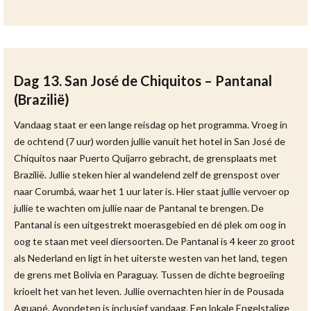
Dag 13. San José de Chiquitos – Pantanal
(Brazilië)
Vandaag staat er een lange reisdag op het programma. Vroeg in
de ochtend (7 uur) worden jullie vanuit het hotel in San José de
Chiquitos naar Puerto Quijarro gebracht, de grensplaats met
Brazilië. Jullie steken hier al wandelend zelf de grenspost over
naar Corumbá, waar het 1 uur later is. Hier staat jullie vervoer op
jullie te wachten om jullie naar de Pantanal te brengen. De
Pantanal is een uitgestrekt moerasgebied en dé plek om oog in
oog te staan met veel diersoorten. De Pantanal is 4 keer zo groot
als Nederland en ligt in het uiterste westen van het land, tegen
de grens met Bolivia en Paraguay. Tussen de dichte begroeiing
krioelt het van het leven. Jullie overnachten hier in de Pousada
Aguapé. Avondeten is inclusief vandaag. Een lokale Engelstalige