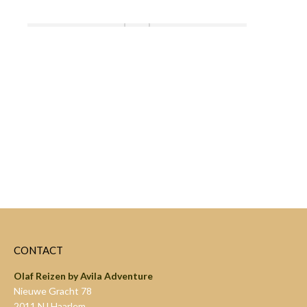
CONTACT
Olaf Reizen by Avila Adventure
Nieuwe Gracht 78
2011 NJ Haarlem