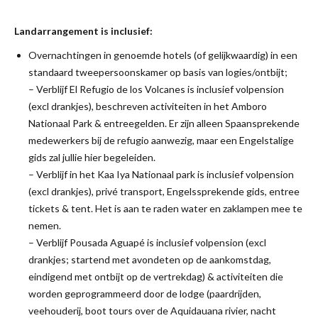
Landarrangement is inclusief:
Overnachtingen in genoemde hotels (of gelijkwaardig) in een
standaard tweepersoonskamer op basis van logies/ontbijt;
– Verblijf El Refugio de los Volcanes is inclusief volpension
(excl drankjes), beschreven activiteiten in het Amboro
Nationaal Park & entreegelden. Er zijn alleen Spaansprekende
medewerkers bij de refugio aanwezig, maar een Engelstalige
gids zal jullie hier begeleiden.
– Verblijf in het Kaa Iya Nationaal park is inclusief volpension
(excl drankjes), privé transport, Engelssprekende gids, entree
tickets & tent. Het is aan te raden water en zaklampen mee te
nemen.
– Verblijf Pousada Aguapé is inclusief volpension (excl
drankjes; startend met avondeten op de aankomstdag,
eindigend met ontbijt op de vertrekdag) & activiteiten die
worden geprogrammeerd door de lodge (paardrijden,
veehouderij, boot tours over de Aquidauana rivier, nacht