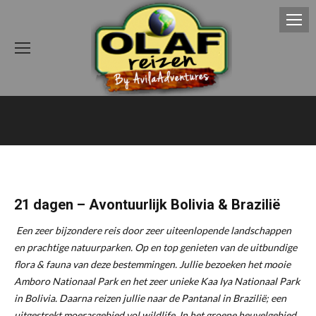
21 dagen – Avontuurlijk Bolivia & Brazilië
Een zeer bijzondere reis door zeer uiteenlopende landschappen
en prachtige natuurparken. Op en top genieten van de uitbundige
flora & fauna van deze bestemmingen. Jullie bezoeken het mooie
Amboro Nationaal Park en het zeer unieke Kaa Iya Nationaal Park
in Bolivia. Daarna reizen jullie naar de Pantanal in Brazilië; een
uitgestrekt moerasgebied vol wildlife. In het groene heuvelgebied