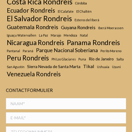
Costa Rica Rondreis
Córdoba
Ecuador Rondreis
El Calafate
El Chaltén
El Salvador Rondreis
Esteros del Iberá
Guatemala Rondreis
Guyana Rondreis
Iberá Moerassen
Iguaçu Watervallen
La Paz
Marajo
Mendoza
Natal
Panama Rondreis
Nicaragua Rondreis
Parque Nacional Soberiana
Pantanal
Paraná
Perito Moreno
Peru Rondreis
Rio de Janeiro
PN Los Glaciares
Puna
Salta
Tikal
Sierra Nevada de Santa Marta
San Agustín
Ushuaia
Uyuni
Venezuela Rondreis
CONTACTFORMULIER