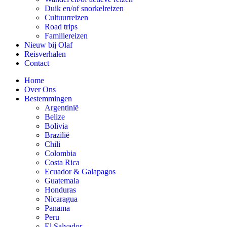
Duik en/of snorkelreizen
Cultuurreizen
Road trips
Familiereizen
Nieuw bij Olaf
Reisverhalen
Contact
Home
Over Ons
Bestemmingen
Argentinië
Belize
Bolivia
Brazilië
Chili
Colombia
Costa Rica
Ecuador & Galapagos
Guatemala
Honduras
Nicaragua
Panama
Peru
El Salvador