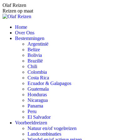
Spring
Olaf Reizen
naar
Reizen op maat
content
Home
Over Ons
Bestemmingen
Argentinië
Belize
Bolivia
Brazilië
Chili
Colombia
Costa Rica
Ecuador & Galapagos
Guatemala
Honduras
Nicaragua
Panama
Peru
El Salvador
Voorbeeldreizen
Natuur en/of vogelreizen
Landcombinaties
Wandel en/of actieve reizen