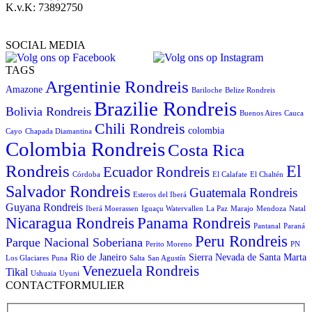
K.v.K: 73892750
SOCIAL MEDIA
TAGS
Argentinie Rondreis
Amazone
Bariloche
Belize Rondreis
Brazilie Rondreis
Bolivia Rondreis
Buenos Aires
Cauca
Chili Rondreis
colombia
Cayo
Chapada Diamantina
Colombia Rondreis
Costa Rica
Rondreis
El
Ecuador Rondreis
Córdoba
El Calafate
El Chaltén
Salvador Rondreis
Guatemala Rondreis
Esteros del Iberá
Guyana Rondreis
Iberá Moerassen
Iguaçu Watervallen
La Paz
Marajo
Mendoza
Natal
Panama Rondreis
Nicaragua Rondreis
Pantanal
Paraná
Peru Rondreis
Parque Nacional Soberiana
Perito Moreno
PN
Rio de Janeiro
Sierra Nevada de Santa Marta
Los Glaciares
Puna
Salta
San Agustín
Venezuela Rondreis
Tikal
Ushuaia
Uyuni
CONTACTFORMULIER