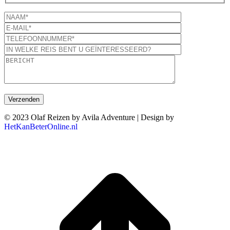
© 2023 Olaf Reizen by Avila Adventure | Design by
HetKanBeterOnline.nl
T
n
b