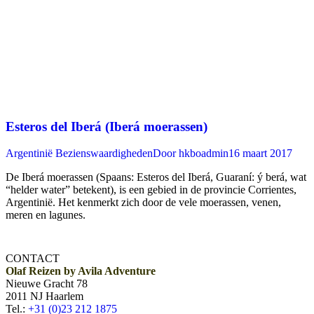
Esteros del Iberá (Iberá moerassen)
Argentinië Bezienswaardigheden
Door
hkboadmin
16 maart 2017
De Iberá moerassen (Spaans: Esteros del Iberá, Guaraní: ý berá, wat
“helder water” betekent), is een gebied in de provincie Corrientes,
Argentinië. Het kenmerkt zich door de vele moerassen, venen,
meren en lagunes.
CONTACT
Olaf Reizen by Avila Adventure
Nieuwe Gracht 78
2011 NJ Haarlem
Tel.:
+31 (0)23 212 1875