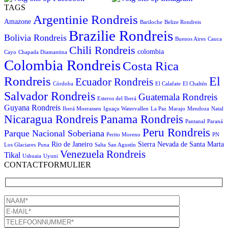
TAGS
Argentinie Rondreis
Amazone
Bariloche
Belize Rondreis
Brazilie Rondreis
Bolivia Rondreis
Buenos Aires
Cauca
Chili Rondreis
colombia
Cayo
Chapada Diamantina
Colombia Rondreis
Costa Rica
Rondreis
El
Ecuador Rondreis
Córdoba
El Calafate
El Chaltén
Salvador Rondreis
Guatemala Rondreis
Esteros del Iberá
Guyana Rondreis
Iberá Moerassen
Iguaçu Watervallen
La Paz
Marajo
Mendoza
Natal
Panama Rondreis
Nicaragua Rondreis
Pantanal
Paraná
Peru Rondreis
Parque Nacional Soberiana
Perito Moreno
PN
Rio de Janeiro
Sierra Nevada de Santa Marta
Los Glaciares
Puna
Salta
San Agustín
Venezuela Rondreis
Tikal
Ushuaia
Uyuni
CONTACTFORMULIER