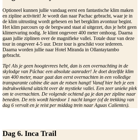
Optioneel kunnen jullie vandaag eerst een fantastische klim maken
en zipline activiteit! Je wordt dan naar Pachac gebracht, waar je in
de klim uitrusting wordt gehesen en het bergklim avontuur begint.
Het klim parcours op de bergwand staat al uitgezet, dus je hebt geen
klimervaring nodig. Je klimt ongeveer 400 meter omhoog. Daarna
gaan jullie ziplinen over de magnifieke vallei. Totale duur van deze
tour in ongeveer 4-5 uur. Deze tour is geschikt voor iedereen.
Daarna worden jullie naar Hotel Miranda in Ollantaytambo
gebracht.
Tip! Als je geen hoogtevrees hebt, dan is een overnachting in de
skylodge van Páchac een absolute aanrader! Je doet dezelfde klim
van 400 meter, maar gaat dan eerst overnachten in een volledige
transparante cabine die aan de rotsen hangt! Vanaf hier heb je een
indrukwekkend uitzicht over de mystieke vallei. Een zeer unieke plek
om te overnachten. De volgende ochtend ga je dan per zipline naar
beneden. De reis wordt hierdoor 1 nacht langer (of de trekking van
dag 6 vervalt en je reist per middag trein naar Aguas Calientes).
Dag 6. Inca Trail