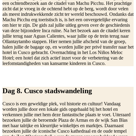
een ochtendbezoek aan de citadel van Machu Picchu. Het prachtige
zicht dat je vroeg in de ochtend hebt op de berg, wordt door velen
als meest indrukwekkende zicht ter wereld beschouwd. Ondanks dat
Machu Picchu erg toeristisch is, is het een onvergetelijke ervaring
om hier te zijn. De gids zal jullie uitleg geven over de geschiedenis
van deze bijzondere Inca ruïne. Na het bezoek aan de citadel keren
jullie terug naar Aguas Calientes, waar jullie op de trein terug naar
Ollantaytambo stappen. Hier nemen jullie afscheid van de groep,
halen jullie de bagage op, en worden jullie per privé transfer naar het
hotel in Cusco gebracht. Overnachting in het Los Niños Meloc
Hotel; een hotel dat zich actief inzet voor de verbetering van de
leefomstandigheden van kansarme kinderen in Cusco.
Dag 8. Cusco stadswandeling
Cusco is een geweldige plek, vol historie en cultuur! Vandaag
worden jullie door een lokale gids opgehaald bij het hotel en
verkennen jullie met hem deze fantastische plaats te voet. Uiteraard
bezoeken jullie de beroemde Plaza de Armas en de wijk San Blas
met haar talrijke en kleurrijke winkeltjes en marktjes. Daarnaast
bezoeken jullie de iconische Cusco kathedraal en de oude tempel