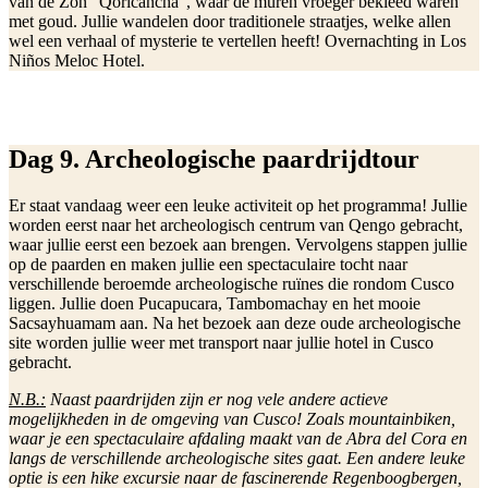
van de Zon “Qoricancha”, waar de muren vroeger bekleed waren
met goud. Jullie wandelen door traditionele straatjes, welke allen
wel een verhaal of mysterie te vertellen heeft! Overnachting in Los
Niños Meloc Hotel.
Dag 9. Archeologische paardrijdtour
Er staat vandaag weer een leuke activiteit op het programma! Jullie
worden eerst naar het archeologisch centrum van Qengo gebracht,
waar jullie eerst een bezoek aan brengen. Vervolgens stappen jullie
op de paarden en maken jullie een spectaculaire tocht naar
verschillende beroemde archeologische ruïnes die rondom Cusco
liggen. Jullie doen Pucapucara, Tambomachay en het mooie
Sacsayhuamam aan. Na het bezoek aan deze oude archeologische
site worden jullie weer met transport naar jullie hotel in Cusco
gebracht.
N.B.:
Naast paardrijden zijn er nog vele andere actieve
mogelijkheden in de omgeving van Cusco! Zoals mountainbiken,
waar je een spectaculaire afdaling maakt van de Abra del Cora en
langs de verschillende archeologische sites gaat. Een andere leuke
optie is een hike excursie naar de fascinerende Regenboogbergen,