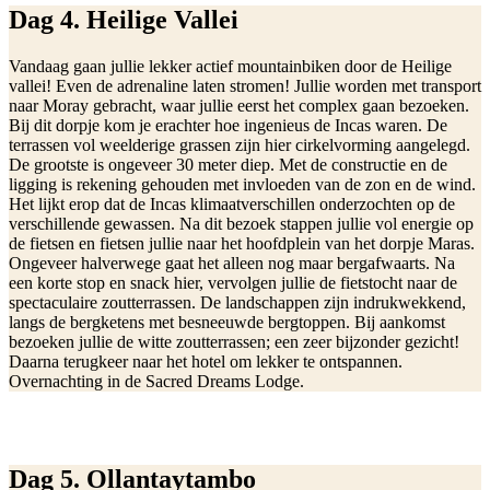
Dag 4. Heilige Vallei
Vandaag gaan jullie lekker actief mountainbiken door de Heilige
vallei! Even de adrenaline laten stromen! Jullie worden met transport
naar Moray gebracht, waar jullie eerst het complex gaan bezoeken.
Bij dit dorpje kom je erachter hoe ingenieus de Incas waren. De
terrassen vol weelderige grassen zijn hier cirkelvorming aangelegd.
De grootste is ongeveer 30 meter diep. Met de constructie en de
ligging is rekening gehouden met invloeden van de zon en de wind.
Het lijkt erop dat de Incas klimaatverschillen onderzochten op de
verschillende gewassen. Na dit bezoek stappen jullie vol energie op
de fietsen en fietsen jullie naar het hoofdplein van het dorpje Maras.
Ongeveer halverwege gaat het alleen nog maar bergafwaarts. Na
een korte stop en snack hier, vervolgen jullie de fietstocht naar de
spectaculaire zoutterrassen. De landschappen zijn indrukwekkend,
langs de bergketens met besneeuwde bergtoppen. Bij aankomst
bezoeken jullie de witte zoutterrassen; een zeer bijzonder gezicht!
Daarna terugkeer naar het hotel om lekker te ontspannen.
Overnachting in de Sacred Dreams Lodge.
Dag 5. Ollantaytambo