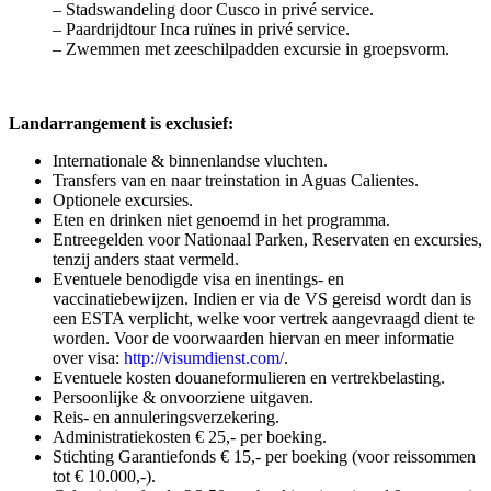
– Stadswandeling door Cusco in privé service.
– Paardrijdtour Inca ruïnes in privé service.
– Zwemmen met zeeschilpadden excursie in groepsvorm.
Landarrangement is exclusief:
Internationale & binnenlandse vluchten.
Transfers van en naar treinstation in Aguas Calientes.
Optionele excursies.
Eten en drinken niet genoemd in het programma.
Entreegelden voor Nationaal Parken, Reservaten en excursies,
tenzij anders staat vermeld.
Eventuele benodigde visa en inentings- en
vaccinatiebewijzen. Indien er via de VS gereisd wordt dan is
een ESTA verplicht, welke voor vertrek aangevraagd dient te
worden. Voor de voorwaarden hiervan en meer informatie
over visa:
http://visumdienst.com/
.
Eventuele kosten douaneformulieren en vertrekbelasting.
Persoonlijke & onvoorziene uitgaven.
Reis- en annuleringsverzekering.
Administratiekosten € 25,- per boeking.
Stichting Garantiefonds € 15,- per boeking (voor reissommen
tot € 10.000,-).