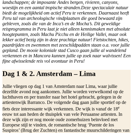
landschappen; de imposante Andes bergen, rivieren, canyons,
woestijn en een aantal tropische stranden.
Deze spectaculair natuur
biedt de mogelijkheid om actief Peru te verkennen. Daarnaast heeft
Peru tal van archeologische vindplaatsen die goed bewaard zijn
gebleven, zoals die van de Inca’s en de Mocha’s. Dit geweldige
reisprogramma in Peru laat je niet alleen kennismaken met absolute
hoogtepunten, zoals Machu Picchu en de Heilige Vallei, maar ook
lekker actief bezig zijn in deze prachtige natuur! Fietstochten, hikes,
paardrijden en zwemmen met zeeschildpadden staan o.a. voor jullie
gepland. De mooie koloniale stad Cusco gaan jullie al wandelend
verkennen en in Mancora kunnen jullie op zoek naar walvissen! Een
fijne afwisselende reis vol avontuur in Peru!
Dag 1 & 2. Amsterdam – Lima
Jullie vliegen op dag 1 van Amsterdam naar Lima, waar jullie
dezelfde avond nog aankomen. Jullie worden verwelkomd op de
luchthaven en per transfer naar het hotel gebracht, gelegen in de
artiestenwijk Barranco. De volgende dag gaan jullie sportief op de
e
fiets deze interessante wijk verkennen. De wijk is vanaf de 18
eeuw tot aan heden de thuisplek van vele Peruaanse artiesten. In
deze wijk zijn er nog mooie oude zomerhuizen beïnvloed met
Europese stijl te vinden, de romantische brug ‘Puente de los
Suspiros’ (Brug der Zuchten) en fantastische muurschilderingen van