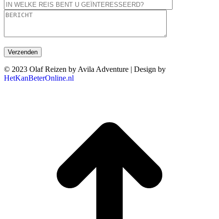
© 2023 Olaf Reizen by Avila Adventure | Design by
HetKanBeterOnline.nl
T
n
b