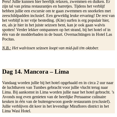
Peru! Jullie kunnen hier heerlijk relaxen, zwemmen en duiken. Er
zijn tal van prima restaurantjes en barretjes. Tijdens het verblijf
hebben jullie een excursie om te gaan zwemmen en snorkelen met
zeeschildpadden inclusief. Een geweldig leuke ervaring! De rest van
het verblijf is ter vrije besteding. (Kite) surfen is erg populair hier,
en, als je hier in het juiste seizoen bent, kan je ook gaan walvis
spotten! Verder lekker ontspannen op het strand, bij het hotel of in
één van de modderbaden in de buurt. Overnachtingen in Hotel Las
Pocitas.
N.B.:
Het walvissen seizoen loopt van mid-juli t/m oktober.
Dag 14. Mancora – Lima
Vandaag worden jullie bij het hotel opgehaald en in circa 2 uur naar
de luchthaven van Tumbes gebracht voor jullie vlucht terug naar
Lima. Bij aankomst in Lima worden jullie naar het hotel gebracht. ’s
Avonds nog even genieten van de heerlijke Peruaanse culinaire
keuken in één van de buitengewoon goede restaurants (exclusief).
Jullie verblijven dit keer in het levendige Miraflores district in het
Lima Wasi Hotel.