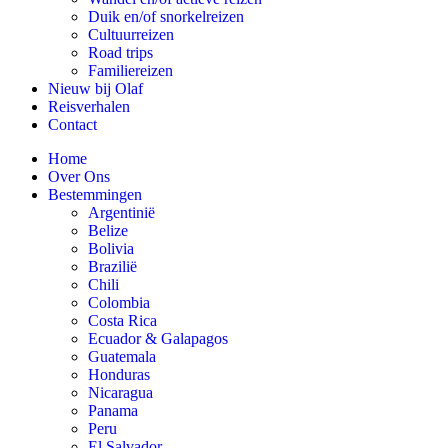
Duik en/of snorkelreizen
Cultuurreizen
Road trips
Familiereizen
Nieuw bij Olaf
Reisverhalen
Contact
Home
Over Ons
Bestemmingen
Argentinië
Belize
Bolivia
Brazilië
Chili
Colombia
Costa Rica
Ecuador & Galapagos
Guatemala
Honduras
Nicaragua
Panama
Peru
El Salvador