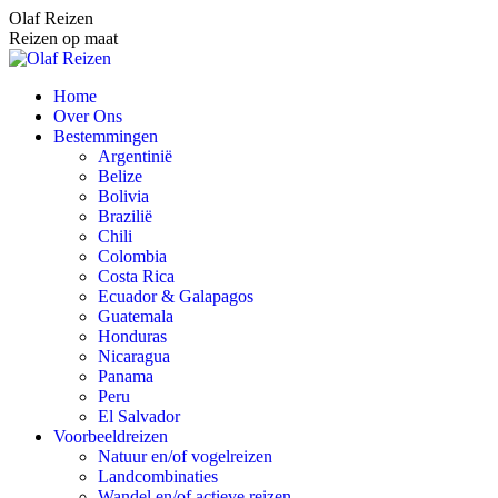
Spring
Olaf Reizen
naar
Reizen op maat
content
Home
Over Ons
Bestemmingen
Argentinië
Belize
Bolivia
Brazilië
Chili
Colombia
Costa Rica
Ecuador & Galapagos
Guatemala
Honduras
Nicaragua
Panama
Peru
El Salvador
Voorbeeldreizen
Natuur en/of vogelreizen
Landcombinaties
Wandel en/of actieve reizen