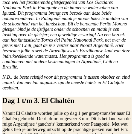
toch wel het fascinerende gletsjergebied van Los Glaciares
Nationaal Park in Patagonië en de immense watervallen van
Iguazú. Dit programma brengt een bezoek aan deze beide
natuurwonderen. In Patagonië maak je mooie hikes te midden van
de schoonheid van het landschap. Bij de beroemde Perito Moreno
gletsjer bind je de ijstijgers onder de schoenen en maak je een
trekking over de gletsjer; een geweldige ervaring! Na een bezoek
aan het fantastische Torres del Paine Nationaal Park, net over de
grens met Chili, gaat de reis verder naar Noord-Argentinië. Hier
bezoeken jullie zowel de Argentijnse- als Braziliaanse kant van deze
indrukwekkende watermassa. Het programma is goed te
combineren met andere bestemmingen in Argentinië, Chili en
Brazilië.
N.B.:
de beste reistijd voor dit programma is tussen oktober en eind
maart. Van mei t/m augustus zijn de meeste hotels in El Calafate
gesloten.
Dag 1 t/m 3. El Chaltén
Vanuit El Calafate worden jullie op dag 1 per groepstransfer naar El
Chaltén gebracht. De rit duurt ongeveer 3 uur. Dit is het land van de
ruige Argentijnse ‘gaucho’s’ kenmerkend voor Patagonië. Met wat
geluk heb je onderweg uitzicht op de prachtige pieken van het Fitz