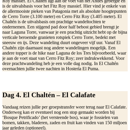
Roy massief. El Chaltén ligt aan de voet van het Andes gebergte en
is de uitvalsbasis voor het Fitz Roy massief. Hier vind je enkele van
de allermooiste pieken van Patagonia met als absolute hoogtepunten
de Cerro Torre (3.100 meter) en Cerro Fitz Roy (3.405 meter). El
Chaltén is de uitvalsbasis om prachtige wandeltochten te
ondernemen. Een stijgend pad door half bebost gebied brengt je
naar Laguna Torre, vanwaar je een prachtig uitzicht hebt op de bijna
verticale beroemde granieten rotspiek Cerro Torre, bedekt met
sneeuw en ijs. Deze wandeling duurt ongeveer vijf uur. Vanaf El
Chaltén zijn daarnaast nog andere wandelingen mogelijk. Een
andere topper is de hike naar Laguna de los Tres bijvoorbeeld, waar
je aan de voet staat van Cerro Fitz Roy; zeer indrukwekkend. Voor
deze prachtwandeling heb je een volle dag nodig. In El Chaltén
overnachten jullie twee nachten in Hostería El Puma.
Dag 4. El Chaltén – El Calafate
Vandaag reizen jullie per groepstransfer weer terug naar El Calafate.
Onderweg kan er eventueel nog een stop gemaakt worden bij
‘Bosque Petrificado’ (het versteende bos), waar je fossielen van
bomen, takken, bladeren, zaden en fruit kan vinden van 150 miljoen
jaar geleden (optioneel).