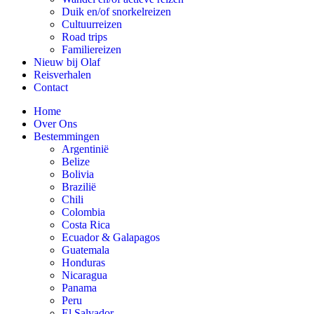
Duik en/of snorkelreizen
Cultuurreizen
Road trips
Familiereizen
Nieuw bij Olaf
Reisverhalen
Contact
Home
Over Ons
Bestemmingen
Argentinië
Belize
Bolivia
Brazilië
Chili
Colombia
Costa Rica
Ecuador & Galapagos
Guatemala
Honduras
Nicaragua
Panama
Peru
El Salvador