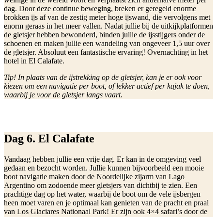
dag. Door deze continue beweging, breken er geregeld enorme
brokken ijs af van de zestig meter hoge ijswand, die vervolgens met
enorm geraas in het meer vallen. Nadat jullie bij de uitkijkplatformen
de gletsjer hebben bewonderd, binden jullie de ijsstijgers onder de
schoenen en maken jullie een wandeling van ongeveer 1,5 uur over
de gletsjer. Absoluut een fantastische ervaring! Overnachting in het
hotel in El Calafate.
Tip! In plaats van de ijstrekking op de gletsjer, kan je er ook voor
kiezen om een navigatie per boot, of lekker actief per kajak te doen,
waarbij je voor de gletsjer langs vaart.
Dag 6. El Calafate
Vandaag hebben jullie een vrije dag. Er kan in de omgeving veel
gedaan en bezocht worden. Jullie kunnen bijvoorbeeld een mooie
boot navigatie maken door de Noordelijke zijarm van Lago
Argentino om zodoende meer gletsjers van dichtbij te zien. Een
prachtige dag op het water, waarbij de boot om de vele ijsbergen
heen moet varen en je optimaal kan genieten van de pracht en praal
van Los Glaciares Nationaal Park! Er zijn ook 4×4 safari’s door de