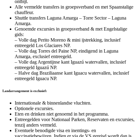
ontbijt.
Alle vermelde transfers in groepsverband en met Spaanstalige
chauffeur.
Shuttle transfers Laguna Amarga – Torre Sector – Laguna
Amarga.
Genoemde excursies in groepsverband & met Engelstalige
gids:
– Volle dag Perito Moreno & mini ijstrekking, inclusief
entreegeld Los Glaciares NP.
– Volle dag Torres del Paine NP, eindigend in Laguna
Amarga, exclusief entreegeld.
– Volle dag Argentijnse kant Iguazú watervallen, inclusief
entreegeld Iguazú NP.
– Halve dag Braziliaanse kant Iguacu watervallen, inclusief
entreegeld Iguacu NP.
Landarrangement is exclusief:
Internationale & binnenlandse vluchten.
Optionele excursies.
Eten en drinken niet genoemd in het programma.
Entreegelden voor Nationaal Parken, Reservaten en excursies,
tenzij anders vermeld.
Eventuele benodigde visa en inentings- en
vaccinatiebewijzen. Indien er via de VS gereisd wordt dan is