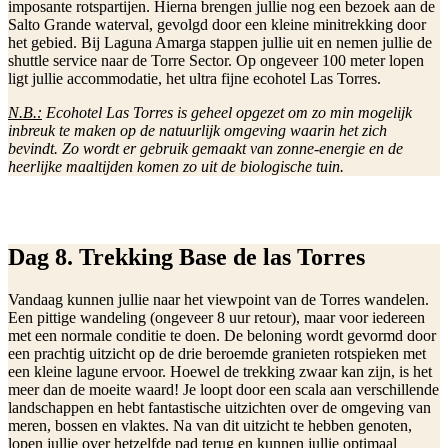
imposante rotspartijen. Hierna brengen jullie nog een bezoek aan de
Salto Grande waterval, gevolgd door een kleine minitrekking door
het gebied. Bij Laguna Amarga stappen jullie uit en nemen jullie de
shuttle service naar de Torre Sector. Op ongeveer 100 meter lopen
ligt jullie accommodatie, het ultra fijne ecohotel Las Torres.
N.B.:
Ecohotel Las Torres is geheel opgezet om zo min mogelijk
inbreuk te maken op de natuurlijk omgeving waarin het zich
bevindt. Zo wordt er gebruik gemaakt van zonne-energie en de
heerlijke maaltijden komen zo uit de biologische tuin.
Dag 8. Trekking Base de las Torres
Vandaag kunnen jullie naar het viewpoint van de Torres wandelen.
Een pittige wandeling (ongeveer 8 uur retour), maar voor iedereen
met een normale conditie te doen. De beloning wordt gevormd door
een prachtig uitzicht op de drie beroemde granieten rotspieken met
een kleine lagune ervoor. Hoewel de trekking zwaar kan zijn, is het
meer dan de moeite waard! Je loopt door een scala aan verschillende
landschappen en hebt fantastische uitzichten over de omgeving van
meren, bossen en vlaktes. Na van dit uitzicht te hebben genoten,
lopen jullie over hetzelfde pad terug en kunnen jullie optimaal