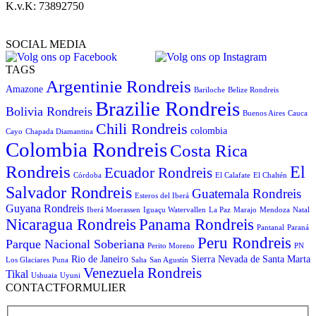
K.v.K: 73892750
SOCIAL MEDIA
TAGS
Argentinie Rondreis
Amazone
Bariloche
Belize Rondreis
Brazilie Rondreis
Bolivia Rondreis
Buenos Aires
Cauca
Chili Rondreis
colombia
Cayo
Chapada Diamantina
Colombia Rondreis
Costa Rica
Rondreis
El
Ecuador Rondreis
Córdoba
El Calafate
El Chaltén
Salvador Rondreis
Guatemala Rondreis
Esteros del Iberá
Guyana Rondreis
Iberá Moerassen
Iguaçu Watervallen
La Paz
Marajo
Mendoza
Natal
Panama Rondreis
Nicaragua Rondreis
Pantanal
Paraná
Peru Rondreis
Parque Nacional Soberiana
Perito Moreno
PN
Rio de Janeiro
Sierra Nevada de Santa Marta
Los Glaciares
Puna
Salta
San Agustín
Venezuela Rondreis
Tikal
Ushuaia
Uyuni
CONTACTFORMULIER