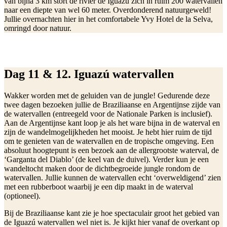
van bijna 3 km stort de rivier de Iguazu zich in ruim 200 watervallen
naar een diepte van wel 60 meter. Overdonderend natuurgeweld!
Jullie overnachten hier in het comfortabele Yvy Hotel de la Selva,
omringd door natuur.
Dag 11 & 12. Iguazú watervallen
Wakker worden met de geluiden van de jungle! Gedurende deze
twee dagen bezoeken jullie de Braziliaanse en Argentijnse zijde van
de watervallen (entreegeld voor de Nationale Parken is inclusief).
Aan de Argentijnse kant loop je als het ware bijna in de waterval en
zijn de wandelmogelijkheden het mooist. Je hebt hier ruim de tijd
om te genieten van de watervallen en de tropische omgeving. Een
absoluut hoogtepunt is een bezoek aan de allergrootste waterval, de
‘Garganta del Diablo’ (de keel van de duivel). Verder kun je een
wandeltocht maken door de dichtbegroeide jungle rondom de
watervallen. Jullie kunnen de watervallen echt ‘overweldigend’ zien
met een rubberboot waarbij je een dip maakt in de waterval
(optioneel).
Bij de Braziliaanse kant zie je hoe spectaculair groot het gebied van
de Iguazú watervallen wel niet is. Je kijkt hier vanaf de overkant op