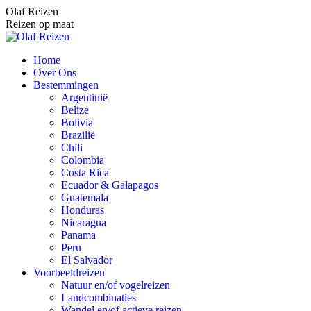
Spring
Olaf Reizen
naar
Reizen op maat
content
Home
Over Ons
Bestemmingen
Argentinië
Belize
Bolivia
Brazilië
Chili
Colombia
Costa Rica
Ecuador & Galapagos
Guatemala
Honduras
Nicaragua
Panama
Peru
El Salvador
Voorbeeldreizen
Natuur en/of vogelreizen
Landcombinaties
Wandel en/of actieve reizen