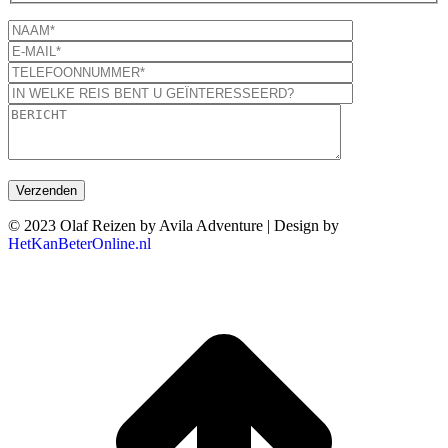
© 2023 Olaf Reizen by Avila Adventure | Design by
HetKanBeterOnline.nl
T
n
b