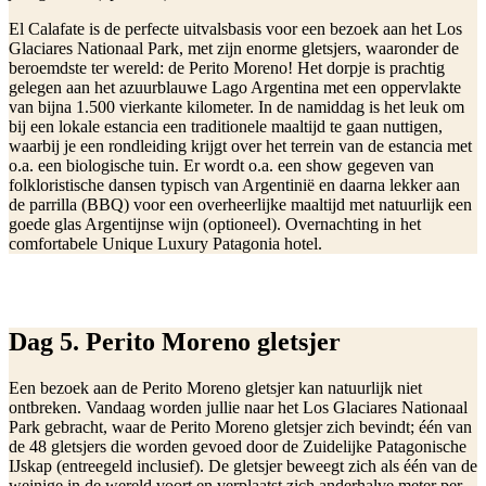
El Calafate is de perfecte uitvalsbasis voor een bezoek aan het Los
Glaciares Nationaal Park, met zijn enorme gletsjers, waaronder de
beroemdste ter wereld: de Perito Moreno! Het dorpje is prachtig
gelegen aan het azuurblauwe Lago Argentina met een oppervlakte
van bijna 1.500 vierkante kilometer. In de namiddag is het leuk om
bij een lokale estancia een traditionele maaltijd te gaan nuttigen,
waarbij je een rondleiding krijgt over het terrein van de estancia met
o.a. een biologische tuin. Er wordt o.a. een show gegeven van
folkloristische dansen typisch van Argentinië en daarna lekker aan
de parrilla (BBQ) voor een overheerlijke maaltijd met natuurlijk een
goede glas Argentijnse wijn (optioneel). Overnachting in het
comfortabele Unique Luxury Patagonia hotel.
Dag 5. Perito Moreno gletsjer
Een bezoek aan de Perito Moreno gletsjer kan natuurlijk niet
ontbreken. Vandaag worden jullie naar het Los Glaciares Nationaal
Park gebracht, waar de Perito Moreno gletsjer zich bevindt; één van
de 48 gletsjers die worden gevoed door de Zuidelijke Patagonische
IJskap (entreegeld inclusief). De gletsjer beweegt zich als één van de
weinige in de wereld voort en verplaatst zich anderhalve meter per