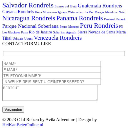
Salvador Rondreis
Guatemala Rondreis
Esteros del Iberá
Guyana Rondreis
Iberá Moerassen
Iguaçu Watervallen
La Paz
Marajo
Mendoza
Natal
Panama Rondreis
Nicaragua Rondreis
Pantanal
Paraná
Peru Rondreis
Parque Nacional Soberiana
Perito Moreno
PN
Rio de Janeiro
Sierra Nevada de Santa Marta
Los Glaciares
Puna
Salta
San Agustín
Venezuela Rondreis
Tikal
Ushuaia
Uyuni
CONTACTFORMULIER
© 2023 Olaf Reizen by Avila Adventure | Design by
HetKanBeterOnline.nl