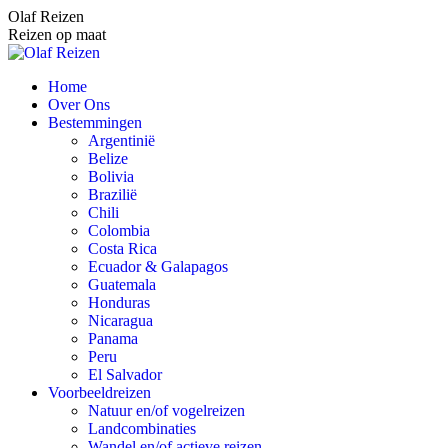
Spring
Olaf Reizen
naar
Reizen op maat
content
Home
Over Ons
Bestemmingen
Argentinië
Belize
Bolivia
Brazilië
Chili
Colombia
Costa Rica
Ecuador & Galapagos
Guatemala
Honduras
Nicaragua
Panama
Peru
El Salvador
Voorbeeldreizen
Natuur en/of vogelreizen
Landcombinaties
Wandel en/of actieve reizen