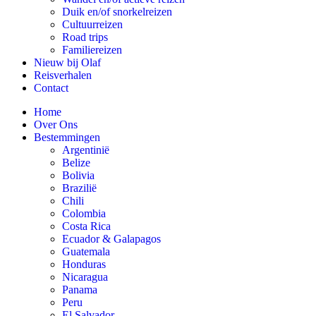
Duik en/of snorkelreizen
Cultuurreizen
Road trips
Familiereizen
Nieuw bij Olaf
Reisverhalen
Contact
Home
Over Ons
Bestemmingen
Argentinië
Belize
Bolivia
Brazilië
Chili
Colombia
Costa Rica
Ecuador & Galapagos
Guatemala
Honduras
Nicaragua
Panama
Peru
El Salvador