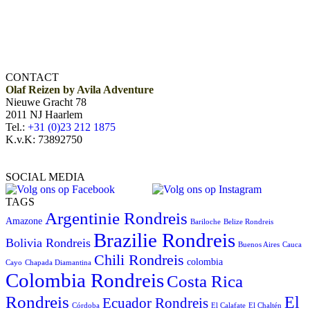
CONTACT
Olaf Reizen by Avila Adventure
Nieuwe Gracht 78
2011 NJ Haarlem
Tel.:
+31 (0)23 212 1875
K.v.K: 73892750
SOCIAL MEDIA
TAGS
Argentinie Rondreis
Amazone
Bariloche
Belize Rondreis
Brazilie Rondreis
Bolivia Rondreis
Buenos Aires
Cauca
Chili Rondreis
colombia
Cayo
Chapada Diamantina
Colombia Rondreis
Costa Rica
Rondreis
El
Ecuador Rondreis
Córdoba
El Calafate
El Chaltén