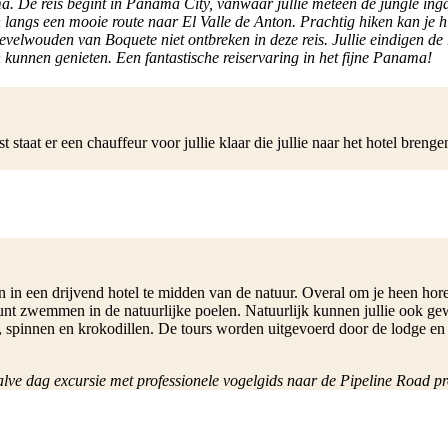
ama. De reis begint in Panama City, vanwaar jullie meteen de jungle in
en langs een mooie route naar El Valle de Anton. Prachtig hiken kan je 
evelwouden van Boquete niet ontbreken in deze reis. Jullie eindigen de r
 kunnen genieten. Een fantastische reiservaring in het fijne Panama!
aat er een chauffeur voor jullie klaar die jullie naar het hotel breng
ten in een drijvend hotel te midden van de natuur. Overal om je heen ho
kunt zwemmen in de natuurlijke poelen. Natuurlijk kunnen jullie ook g
s, spinnen en krokodillen. De tours worden uitgevoerd door de lodge en 
n halve dag excursie met professionele vogelgids naar de Pipeline Roa