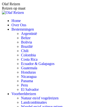
Spring
Olaf Reizen
naar
Reizen op maat
content
Home
Over Ons
Bestemmingen
Argentinië
Belize
Bolivia
Brazilië
Chili
Colombia
Costa Rica
Ecuador & Galapagos
Guatemala
Honduras
Nicaragua
Panama
Peru
El Salvador
Voorbeeldreizen
Natuur en/of vogelreizen
Landcombinaties
Wandel en/of actieve reizen