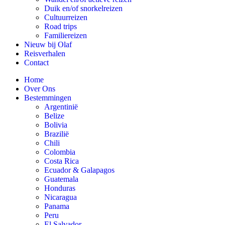
Duik en/of snorkelreizen
Cultuurreizen
Road trips
Familiereizen
Nieuw bij Olaf
Reisverhalen
Contact
Home
Over Ons
Bestemmingen
Argentinië
Belize
Bolivia
Brazilië
Chili
Colombia
Costa Rica
Ecuador & Galapagos
Guatemala
Honduras
Nicaragua
Panama
Peru
El Salvador