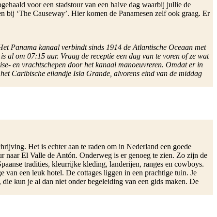
pgehaald voor een stadstour van een halve dag waarbij jullie de
ren bij ‘The Causeway’. Hier komen de Panamesen zelf ook graag. Er
n. Het Panama kanaal verbindt sinds 1914 de Atlantische Oceaan met
 is al om 07:15 uur. Vraag de receptie een dag van te voren of ze wat
cruise- en vrachtschepen door het kanaal manoeuvreren. Omdat er in
r het Caribische eilandje Isla Grande, alvorens eind van de middag
chrijving. Het is echter aan te raden om in Nederland een goede
ur naar El Valle de Antón. Onderweg is er genoeg te zien. Zo zijn de
nse tradities, kleurrijke kleding, landerijen, ranges en cowboys.
e van een leuk hotel. De cottages liggen in een prachtige tuin. Je
ig, die kun je al dan niet onder begeleiding van een gids maken. De