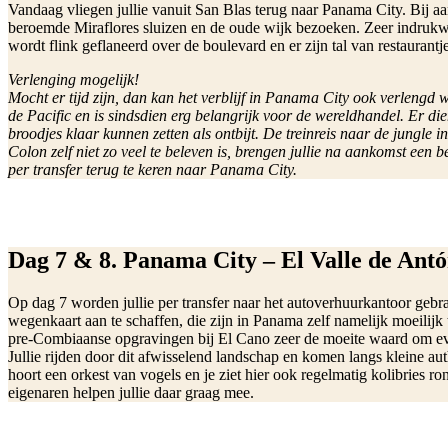
Vandaag vliegen jullie vanuit San Blas terug naar Panama City. Bij aa
beroemde Miraflores sluizen en de oude wijk bezoeken. Zeer indrukw
wordt flink geflaneerd over de boulevard en er zijn tal van restaurantje
Verlenging mogelijk!
Mocht er tijd zijn, dan kan het verblijf in Panama City ook verleng
de Pacific en is sindsdien erg belangrijk voor de wereldhandel. Er di
broodjes klaar kunnen zetten als ontbijt. De treinreis naar de jungl
Colon zelf niet zo veel te beleven is, brengen jullie na aankomst een
per transfer terug te keren naar Panama City.
Dag 7 & 8. Panama City – El Valle de Antó
Op dag 7 worden jullie per transfer naar het autoverhuurkantoor gebra
wegenkaart aan te schaffen, die zijn in Panama zelf namelijk moeilijk
pre-Combiaanse opgravingen bij El Cano zeer de moeite waard om even
Jullie rijden door dit afwisselend landschap en komen langs kleine auth
hoort een orkest van vogels en je ziet hier ook regelmatig kolibries ro
eigenaren helpen jullie daar graag mee.