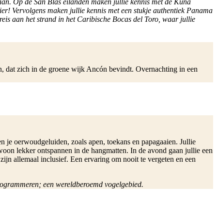
gaan. Op de San Blas eilanden maken jullie kennis met de Kuna
hier! Vervolgens maken jullie kennis met een stukje authentiek Panama
eis aan het strand in het Caribische Bocas del Toro, waar jullie
en, dat zich in de groene wijk Ancón bevindt. Overnachting in een
ren je oerwoudgeluiden, zoals apen, toekans en papagaaien. Jullie
ewoon lekker ontspannen in de hangmatten. In de avond gaan jullie een
zijn allemaal inclusief. Een ervaring om nooit te vergeten en een
d programmeren; een wereldberoemd vogelgebied.