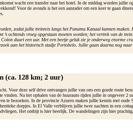
nkomst wacht een transfer naar het hotel. In de middag worden jullie o
ekkend! Voor de avonds is het een aanrader om een keer te gaan dine
s.
d worden, zodat jullie treinreis langs het Panama Kanaal kunnen make
ent ’s ochtends vroeg opgestaan moeten worden; het vertrek van de trein
e in Colon duurt een uur. Met een beetje geluk zie je onderweg enorme 
 bezoek aan het historisch stadje Portobelo. Jullie gaan daarna nog naa
n (ca. 128 km; 2 uur)
cht. Voor deze self drive ontvangen jullie van ons een goede route bes
 te vinden. Na het ophalen van de huurauto rijden jullie in ongeveer 2 u
 te bezoeken. In de provincie Azuero maken jullie kennis met oude Spaa
entieke dorpjes. In El Valle verblijven jullie twee nachten in een cottag
ndvliegen. Het ontbijt is hier heerlijk. De wandelingen zijn hier pracht