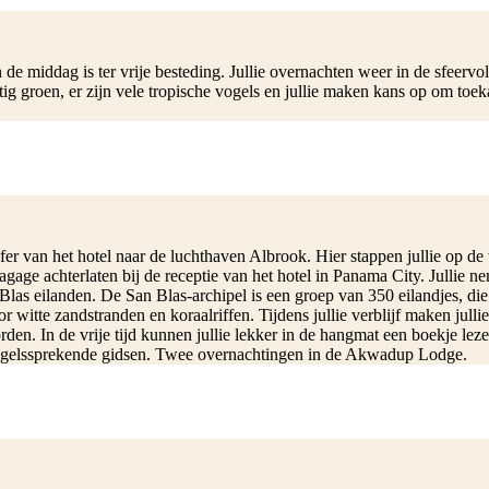
n de middag is ter vrije besteding. Jullie overnachten weer in de sfeer
 groen, er zijn vele tropische vogels en jullie maken kans op om toekan
nsfer van het hotel naar de luchthaven Albrook. Hier stappen jullie op 
gage achterlaten bij de receptie van het hotel in Panama City. Jullie
las eilanden. De San Blas-archipel is een groep van 350 eilandjes, die 
 witte zandstranden en koraalriffen. Tijdens jullie verblijf maken jull
n. In de vrije tijd kunnen jullie lekker in de hangmat een boekje leze
n Engelssprekende gidsen. Twee overnachtingen in de Akwadup Lodge.