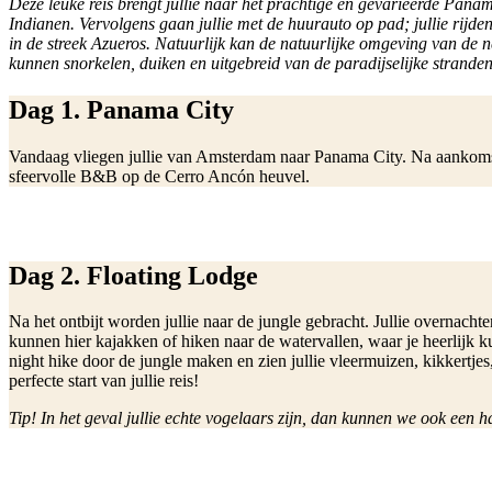
Deze leuke reis brengt jullie naar het prachtige en gevarieerde Pan
Indianen. Vervolgens gaan jullie met de huurauto op pad; jullie rijd
in de streek Azueros. Natuurlijk kan de natuurlijke omgeving van de n
kunnen snorkelen, duiken en uitgebreid van de paradijselijke stranden
Dag 1. Panama City
Vandaag vliegen jullie van Amsterdam naar Panama City. Na aankomst st
sfeervolle B&B op de Cerro Ancón heuvel.
Dag 2. Floating Lodge
Na het ontbijt worden jullie naar de jungle gebracht. Jullie overnach
kunnen hier kajakken of hiken naar de watervallen, waar je heerlijk 
night hike door de jungle maken en zien jullie vleermuizen, kikkertje
perfecte start van jullie reis!
Tip! In het geval jullie echte vogelaars zijn, dan kunnen we ook ee