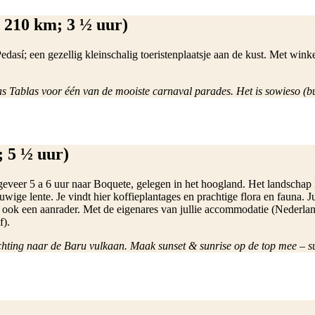
. 210 km; 3 ½ uur)
Pedasí; een gezellig kleinschalig toeristenplaatsje aan de kust. Met winke
as Tablas voor één van de mooiste carnaval parades. Het is sowieso (bu
; 5 ½ uur)
ongeveer 5 a 6 uur naar Boquete, gelegen in het hoogland. Het landschap 
uwige lente. Je vindt hier koffieplantages en prachtige flora en fauna. 
ook een aanrader. Met de eigenares van jullie accommodatie (Nederlan
f).
hting naar de Baru vulkaan. Maak sunset & sunrise op de top mee – su