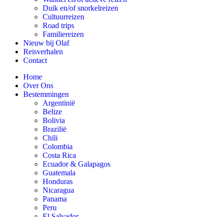
Duik en/of snorkelreizen
Cultuurreizen
Road trips
Familiereizen
Nieuw bij Olaf
Reisverhalen
Contact
Home
Over Ons
Bestemmingen
Argentinië
Belize
Bolivia
Brazilië
Chili
Colombia
Costa Rica
Ecuador & Galapagos
Guatemala
Honduras
Nicaragua
Panama
Peru
El Salvador