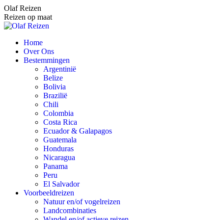
Spring
Olaf Reizen
naar
Reizen op maat
content
Home
Over Ons
Bestemmingen
Argentinië
Belize
Bolivia
Brazilië
Chili
Colombia
Costa Rica
Ecuador & Galapagos
Guatemala
Honduras
Nicaragua
Panama
Peru
El Salvador
Voorbeeldreizen
Natuur en/of vogelreizen
Landcombinaties
Wandel en/of actieve reizen