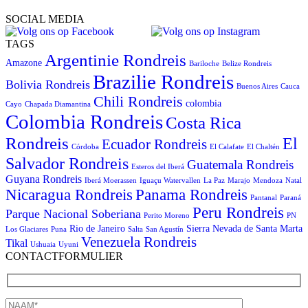
SOCIAL MEDIA
TAGS
Argentinie Rondreis
Amazone
Bariloche
Belize Rondreis
Brazilie Rondreis
Bolivia Rondreis
Buenos Aires
Cauca
Chili Rondreis
colombia
Cayo
Chapada Diamantina
Colombia Rondreis
Costa Rica
Rondreis
El
Ecuador Rondreis
Córdoba
El Calafate
El Chaltén
Salvador Rondreis
Guatemala Rondreis
Esteros del Iberá
Guyana Rondreis
Iberá Moerassen
Iguaçu Watervallen
La Paz
Marajo
Mendoza
Natal
Panama Rondreis
Nicaragua Rondreis
Pantanal
Paraná
Peru Rondreis
Parque Nacional Soberiana
Perito Moreno
PN
Rio de Janeiro
Sierra Nevada de Santa Marta
Los Glaciares
Puna
Salta
San Agustín
Venezuela Rondreis
Tikal
Ushuaia
Uyuni
CONTACTFORMULIER