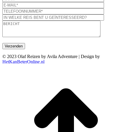
© 2023 Olaf Reizen by Avila Adventure | Design by
HetKanBeterOnline.nl
T
n
b