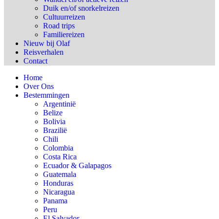
Duik en/of snorkelreizen
Cultuurreizen
Road trips
Familiereizen
Nieuw bij Olaf
Reisverhalen
Contact
Home
Over Ons
Bestemmingen
Argentinië
Belize
Bolivia
Brazilië
Chili
Colombia
Costa Rica
Ecuador & Galapagos
Guatemala
Honduras
Nicaragua
Panama
Peru
El Salvador