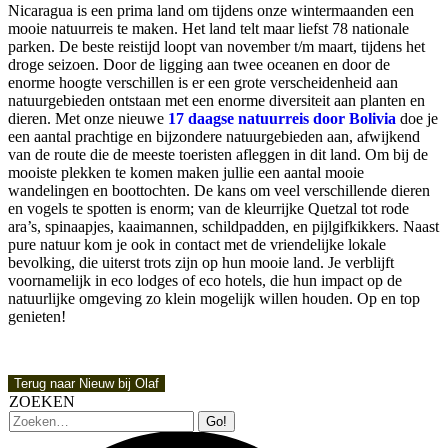
Nicaragua is een prima land om tijdens onze wintermaanden een
mooie natuurreis te maken. Het land telt maar liefst 78 nationale
parken. De beste reistijd loopt van november t/m maart, tijdens het
droge seizoen. Door de ligging aan twee oceanen en door de
enorme hoogte verschillen is er een grote verscheidenheid aan
natuurgebieden ontstaan met een enorme diversiteit aan planten en
dieren. Met onze nieuwe
17 daagse natuurreis door Bolivia
doe je
een aantal prachtige en bijzondere natuurgebieden aan, afwijkend
van de route die de meeste toeristen afleggen in dit land. Om bij de
mooiste plekken te komen maken jullie een aantal mooie
wandelingen en boottochten. De kans om veel verschillende dieren
en vogels te spotten is enorm; van de kleurrijke Quetzal tot rode
ara’s, spinaapjes, kaaimannen, schildpadden, en pijlgifkikkers. Naast
pure natuur kom je ook in contact met de vriendelijke lokale
bevolking, die uiterst trots zijn op hun mooie land. Je verblijft
voornamelijk in eco lodges of eco hotels, die hun impact op de
natuurlijke omgeving zo klein mogelijk willen houden. Op en top
genieten!
Terug naar Nieuw bij Olaf
ZOEKEN
Zoeken: