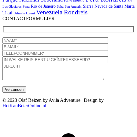
Perito Moreno
PN
Rio de Janeiro
Sierra Nevada de Santa Marta
Los Glaciares
Puna
Salta
San Agustín
Venezuela Rondreis
Tikal
Ushuaia
Uyuni
CONTACTFORMULIER
© 2023 Olaf Reizen by Avila Adventure | Design by
HetKanBeterOnline.nl
T
n
b