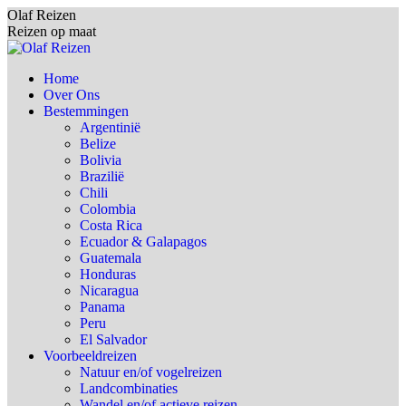
Spring
Olaf Reizen
naar
Reizen op maat
content
Home
Over Ons
Bestemmingen
Argentinië
Belize
Bolivia
Brazilië
Chili
Colombia
Costa Rica
Ecuador & Galapagos
Guatemala
Honduras
Nicaragua
Panama
Peru
El Salvador
Voorbeeldreizen
Natuur en/of vogelreizen
Landcombinaties
Wandel en/of actieve reizen