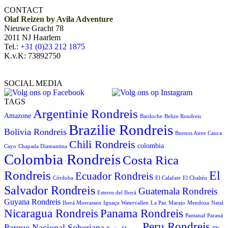
CONTACT
Olaf Reizen by Avila Adventure
Nieuwe Gracht 78
2011 NJ Haarlem
Tel.:
+31 (0)23 212 1875
K.v.K: 73892750
SOCIAL MEDIA
TAGS
Argentinie Rondreis
Amazone
Bariloche
Belize Rondreis
Brazilie Rondreis
Bolivia Rondreis
Buenos Aires
Cauca
Chili Rondreis
colombia
Cayo
Chapada Diamantina
Colombia Rondreis
Costa Rica
Rondreis
El
Ecuador Rondreis
Córdoba
El Calafate
El Chaltén
Salvador Rondreis
Guatemala Rondreis
Esteros del Iberá
Guyana Rondreis
Iberá Moerassen
Iguaçu Watervallen
La Paz
Marajo
Mendoza
Natal
Panama Rondreis
Nicaragua Rondreis
Pantanal
Paraná
Peru Rondreis
Parque Nacional Soberiana