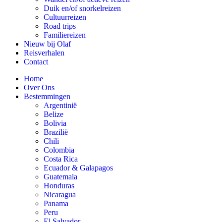
Duik en/of snorkelreizen
Cultuurreizen
Road trips
Familiereizen
Nieuw bij Olaf
Reisverhalen
Contact
Home
Over Ons
Bestemmingen
Argentinië
Belize
Bolivia
Brazilië
Chili
Colombia
Costa Rica
Ecuador & Galapagos
Guatemala
Honduras
Nicaragua
Panama
Peru
El Salvador