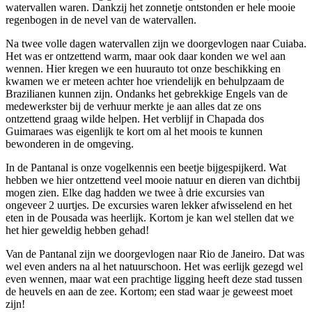
watervallen waren. Dankzij het zonnetje ontstonden er hele mooie
regenbogen in de nevel van de watervallen.
Na twee volle dagen watervallen zijn we doorgevlogen naar Cuiaba.
Het was er ontzettend warm, maar ook daar konden we wel aan
wennen. Hier kregen we een huurauto tot onze beschikking en
kwamen we er meteen achter hoe vriendelijk en behulpzaam de
Brazilianen kunnen zijn. Ondanks het gebrekkige Engels van de
medewerkster bij de verhuur merkte je aan alles dat ze ons
ontzettend graag wilde helpen. Het verblijf in Chapada dos
Guimaraes was eigenlijk te kort om al het moois te kunnen
bewonderen in de omgeving.
In de Pantanal is onze vogelkennis een beetje bijgespijkerd. Wat
hebben we hier ontzettend veel mooie natuur en dieren van dichtbij
mogen zien. Elke dag hadden we twee à drie excursies van
ongeveer 2 uurtjes. De excursies waren lekker afwisselend en het
eten in de Pousada was heerlijk. Kortom je kan wel stellen dat we
het hier geweldig hebben gehad!
Van de Pantanal zijn we doorgevlogen naar Rio de Janeiro. Dat was
wel even anders na al het natuurschoon. Het was eerlijk gezegd wel
even wennen, maar wat een prachtige ligging heeft deze stad tussen
de heuvels en aan de zee. Kortom; een stad waar je geweest moet
zijn!