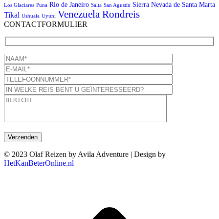
Rio de Janeiro
Sierra Nevada de Santa Marta
Los Glaciares
Puna
Salta
San Agustín
Venezuela Rondreis
Tikal
Ushuaia
Uyuni
CONTACTFORMULIER
© 2023 Olaf Reizen by Avila Adventure | Design by
HetKanBeterOnline.nl
T
n
b