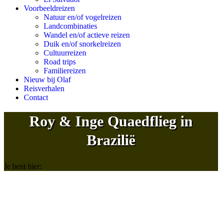
Voorbeeldreizen
Natuur en/of vogelreizen
Landcombinaties
Wandel en/of actieve reizen
Duik en/of snorkelreizen
Cultuurreizen
Road trips
Familiereizen
Nieuw bij Olaf
Reisverhalen
Contact
Roy & Inge Quaedflieg in
Brazilië
Je bent hier: