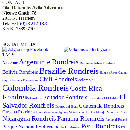
CONTACT
Olaf Reizen by Avila Adventure
Nieuwe Gracht 78
2011 NJ Haarlem
Tel.:
+31 (0)23 212 1875
K.v.K: 73892750
SOCIAL MEDIA
TAGS
Argentinie Rondreis
Amazone
Bariloche
Belize Rondreis
Brazilie Rondreis
Bolivia Rondreis
Buenos Aires
Cauca
Chili Rondreis
colombia
Cayo
Chapada Diamantina
Colombia Rondreis
Costa Rica
Rondreis
El
Ecuador Rondreis
Córdoba
El Calafate
El Chaltén
Salvador Rondreis
Guatemala Rondreis
Esteros del Iberá
Guyana Rondreis
Iberá Moerassen
Iguaçu Watervallen
La Paz
Marajo
Mendoza
Natal
Panama Rondreis
Nicaragua Rondreis
Pantanal
Paraná
Peru Rondreis
Parque Nacional Soberiana
Perito Moreno
PN