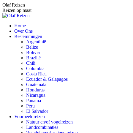
Spring
Olaf Reizen
naar
Reizen op maat
content
Home
Over Ons
Bestemmingen
Argentinië
Belize
Bolivia
Brazilië
Chili
Colombia
Costa Rica
Ecuador & Galapagos
Guatemala
Honduras
Nicaragua
Panama
Peru
El Salvador
Voorbeeldreizen
Natuur en/of vogelreizen
Landcombinaties
Wandel en/of actieve reizen