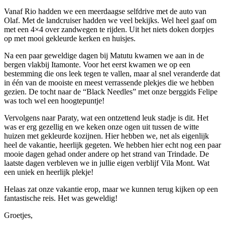
Vanaf Rio hadden we een meerdaagse selfdrive met de auto van
Olaf. Met de landcruiser hadden we veel bekijks. Wel heel gaaf om
met een 4×4 over zandwegen te rijden. Uit het niets doken dorpjes
op met mooi gekleurde kerken en huisjes.
Na een paar geweldige dagen bij Matutu kwamen we aan in de
bergen vlakbij Itamonte. Voor het eerst kwamen we op een
bestemming die ons leek tegen te vallen, maar al snel veranderde dat
in één van de mooiste en meest verrassende plekjes die we hebben
gezien. De tocht naar de “Black Needles” met onze berggids Felipe
was toch wel een hoogtepuntje!
Vervolgens naar Paraty, wat een ontzettend leuk stadje is dit. Het
was er erg gezellig en we keken onze ogen uit tussen de witte
huizen met gekleurde kozijnen. Hier hebben we, net als eigenlijk
heel de vakantie, heerlijk gegeten. We hebben hier echt nog een paar
mooie dagen gehad onder andere op het strand van Trindade. De
laatste dagen verbleven we in jullie eigen verblijf Vila Mont. Wat
een uniek en heerlijk plekje!
Helaas zat onze vakantie erop, maar we kunnen terug kijken op een
fantastische reis. Het was geweldig!
Groetjes,