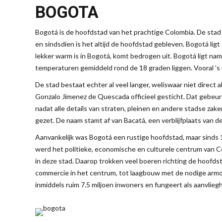
BOGOTA
Bogotá is de hoofdstad van het prachtige Colombia. De stad
en sindsdien is het altijd de hoofdstad gebleven. Bogotá ligt
lekker warm is in Bogotá, komt bedrogen uit. Bogotá ligt nam
temperaturen gemiddeld rond de 18 graden liggen. Vooral ’s na
De stad bestaat echter al veel langer, weliswaar niet direct
Gonzalo Jimenez de Quescada officieel gesticht. Dat gebeurde
nadat alle details van straten, pleinen en andere stadse za
gezet. De naam stamt af van Bacatá, een verblijfplaats van d
Aanvankelijk was Bogotá een rustige hoofdstad, maar sinds 
werd het politieke, economische en culturele centrum van C
in deze stad. Daarop trokken veel boeren richting de hoofd
commercie in het centrum, tot laagbouw met de nodige armoe
inmiddels ruim 7.5 miljoen inwoners en fungeert als aanvlieg