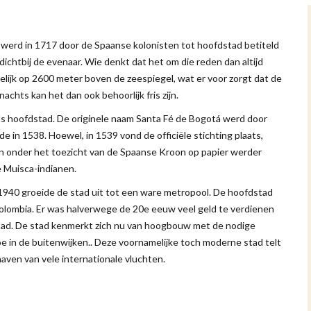
 werd in 1717 door de Spaanse kolonisten tot hoofdstad betiteld
 dichtbij de evenaar. Wie denkt dat het om die reden dan altijd
elijk op 2600 meter boven de zeespiegel, wat er voor zorgt dat de
chts kan het dan ook behoorlijk fris zijn.
 als hoofdstad. De originele naam Santa Fé de Bogotá werd door
 in 1538. Hoewel, in 1539 vond de officiële stichting plaats,
ken onder het toezicht van de Spaanse Kroon op papier werder
e Muisca-indianen.
1940 groeide de stad uit tot een ware metropool. De hoofdstad
olombia. Er was halverwege de 20e eeuw veel geld te verdienen
stad. De stad kenmerkt zich nu van hoogbouw met de nodige
 in de buitenwijken.. Deze voornamelijke toch moderne stad telt
haven van vele internationale vluchten.