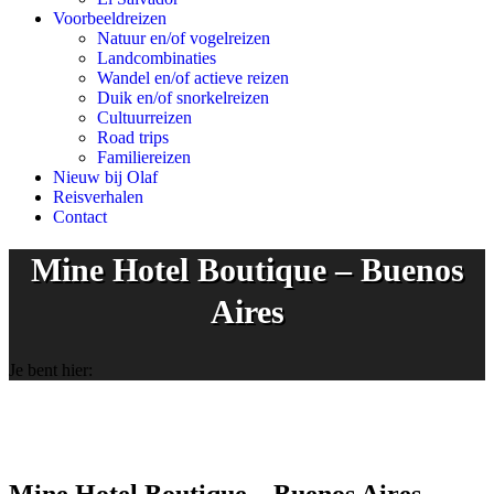
Voorbeeldreizen
Natuur en/of vogelreizen
Landcombinaties
Wandel en/of actieve reizen
Duik en/of snorkelreizen
Cultuurreizen
Road trips
Familiereizen
Nieuw bij Olaf
Reisverhalen
Contact
Mine Hotel Boutique – Buenos
Aires
Je bent hier: