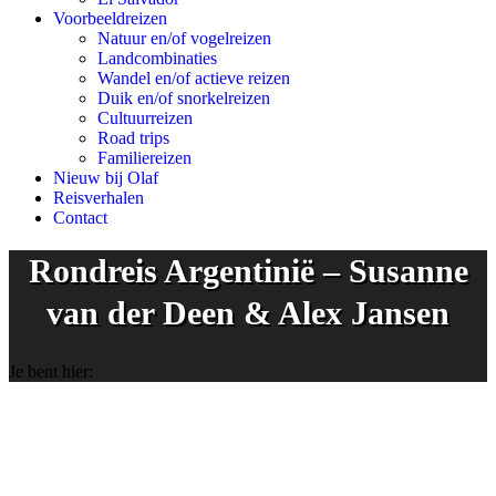
Voorbeeldreizen
Natuur en/of vogelreizen
Landcombinaties
Wandel en/of actieve reizen
Duik en/of snorkelreizen
Cultuurreizen
Road trips
Familiereizen
Nieuw bij Olaf
Reisverhalen
Contact
Rondreis Argentinië – Susanne
van der Deen & Alex Jansen
Je bent hier: