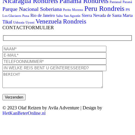
Panama Rondreis
Nicaragua Rondreis
Pantanal
Paraná
Peru Rondreis
Parque Nacional Soberiana
Perito Moreno
PN
Rio de Janeiro
Sierra Nevada de Santa Marta
Los Glaciares
Puna
Salta
San Agustín
Venezuela Rondreis
Tikal
Ushuaia
Uyuni
CONTACTFORMULIER
© 2023 Olaf Reizen by Avila Adventure | Design by
HetKanBeterOnline.nl
T
n
b