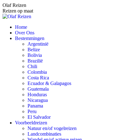
Spring
Olaf Reizen
naar
Reizen op maat
content
Home
Over Ons
Bestemmingen
Argentinië
Belize
Bolivia
Brazilië
Chili
Colombia
Costa Rica
Ecuador & Galapagos
Guatemala
Honduras
Nicaragua
Panama
Peru
El Salvador
Voorbeeldreizen
Natuur en/of vogelreizen
Landcombinaties
Wandel en/of actieve reizen