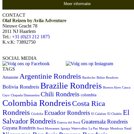
Meer informatie
CONTACT
Olaf Reizen by Avila Adventure
Nieuwe Gracht 78
2011 NJ Haarlem
Tel.:
+31 (0)23 212 1875
K.v.K: 73892750
SOCIAL MEDIA
TAGS
Argentinie Rondreis
Amazone
Bariloche
Belize Rondreis
Brazilie Rondreis
Bolivia Rondreis
Buenos Aires
Cauca
Chili Rondreis
colombia
Cayo
Chapada Diamantina
Colombia Rondreis
Costa Rica
Rondreis
El
Ecuador Rondreis
Córdoba
El Calafate
El Chaltén
Salvador Rondreis
Guatemala Rondreis
Esteros del Iberá
Guyana Rondreis
Iberá Moerassen
Iguaçu Watervallen
La Paz
Marajo
Mendoza
Natal