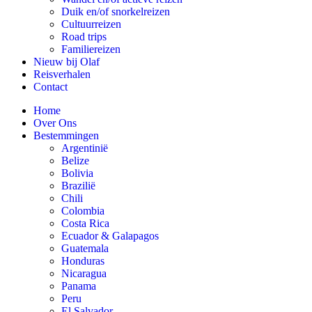
Duik en/of snorkelreizen
Cultuurreizen
Road trips
Familiereizen
Nieuw bij Olaf
Reisverhalen
Contact
Home
Over Ons
Bestemmingen
Argentinië
Belize
Bolivia
Brazilië
Chili
Colombia
Costa Rica
Ecuador & Galapagos
Guatemala
Honduras
Nicaragua
Panama
Peru
El Salvador