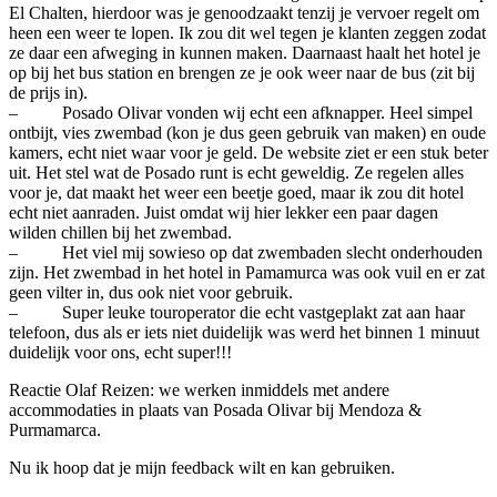
El Chalten, hierdoor was je genoodzaakt tenzij je vervoer regelt om
heen een weer te lopen. Ik zou dit wel tegen je klanten zeggen zodat
ze daar een afweging in kunnen maken. Daarnaast haalt het hotel je
op bij het bus station en brengen ze je ook weer naar de bus (zit bij
de prijs in).
– Posado Olivar vonden wij echt een afknapper. Heel simpel
ontbijt, vies zwembad (kon je dus geen gebruik van maken) en oude
kamers, echt niet waar voor je geld. De website ziet er een stuk beter
uit. Het stel wat de Posado runt is echt geweldig. Ze regelen alles
voor je, dat maakt het weer een beetje goed, maar ik zou dit hotel
echt niet aanraden. Juist omdat wij hier lekker een paar dagen
wilden chillen bij het zwembad.
– Het viel mij sowieso op dat zwembaden slecht onderhouden
zijn. Het zwembad in het hotel in Pamamurca was ook vuil en er zat
geen vilter in, dus ook niet voor gebruik.
– Super leuke touroperator die echt vastgeplakt zat aan haar
telefoon, dus als er iets niet duidelijk was werd het binnen 1 minuut
duidelijk voor ons, echt super!!!
Reactie Olaf Reizen: we werken inmiddels met andere
accommodaties in plaats van Posada Olivar bij Mendoza &
Purmamarca.
Nu ik hoop dat je mijn feedback wilt en kan gebruiken.