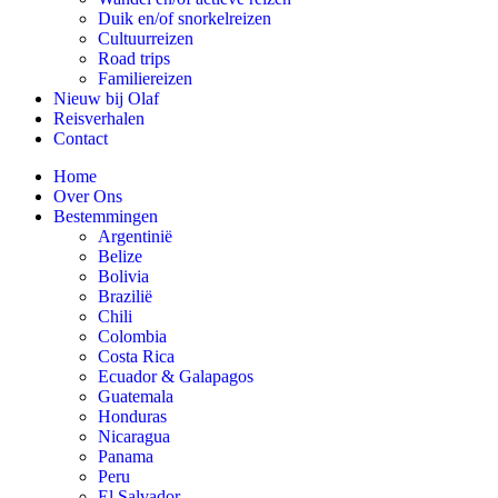
Duik en/of snorkelreizen
Cultuurreizen
Road trips
Familiereizen
Nieuw bij Olaf
Reisverhalen
Contact
Home
Over Ons
Bestemmingen
Argentinië
Belize
Bolivia
Brazilië
Chili
Colombia
Costa Rica
Ecuador & Galapagos
Guatemala
Honduras
Nicaragua
Panama
Peru
El Salvador