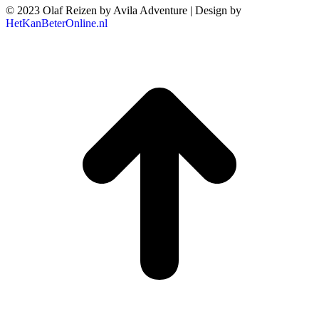
© 2023 Olaf Reizen by Avila Adventure | Design by
HetKanBeterOnline.nl
T
n
b