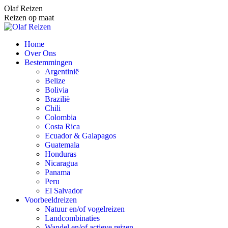
Spring
Olaf Reizen
naar
Reizen op maat
content
Home
Over Ons
Bestemmingen
Argentinië
Belize
Bolivia
Brazilië
Chili
Colombia
Costa Rica
Ecuador & Galapagos
Guatemala
Honduras
Nicaragua
Panama
Peru
El Salvador
Voorbeeldreizen
Natuur en/of vogelreizen
Landcombinaties
Wandel en/of actieve reizen