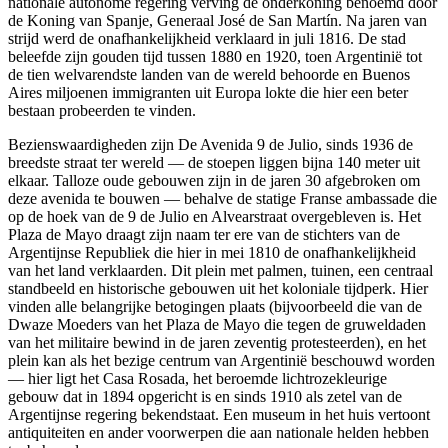
nationale autonome regering verving de onderkoning benoemd door
de Koning van Spanje, Generaal José de San Martín. Na jaren van
strijd werd de onafhankelijkheid verklaard in juli 1816. De stad
beleefde zijn gouden tijd tussen 1880 en 1920, toen Argentinië tot
de tien welvarendste landen van de wereld behoorde en Buenos
Aires miljoenen immigranten uit Europa lokte die hier een beter
bestaan probeerden te vinden.
Bezienswaardigheden zijn De Avenida 9 de Julio, sinds 1936 de
breedste straat ter wereld — de stoepen liggen bijna 140 meter uit
elkaar. Talloze oude gebouwen zijn in de jaren 30 afgebroken om
deze avenida te bouwen — behalve de statige Franse ambassade die
op de hoek van de 9 de Julio en Alvearstraat overgebleven is. Het
Plaza de Mayo draagt zijn naam ter ere van de stichters van de
Argentijnse Republiek die hier in mei 1810 de onafhankelijkheid
van het land verklaarden. Dit plein met palmen, tuinen, een centraal
standbeeld en historische gebouwen uit het koloniale tijdperk. Hier
vinden alle belangrijke betogingen plaats (bijvoorbeeld die van de
Dwaze Moeders van het Plaza de Mayo die tegen de gruweldaden
van het militaire bewind in de jaren zeventig protesteerden), en het
plein kan als het bezige centrum van Argentinië beschouwd worden
— hier ligt het Casa Rosada, het beroemde lichtrozekleurige
gebouw dat in 1894 opgericht is en sinds 1910 als zetel van de
Argentijnse regering bekendstaat. Een museum in het huis vertoont
antiquiteiten en ander voorwerpen die aan nationale helden hebben