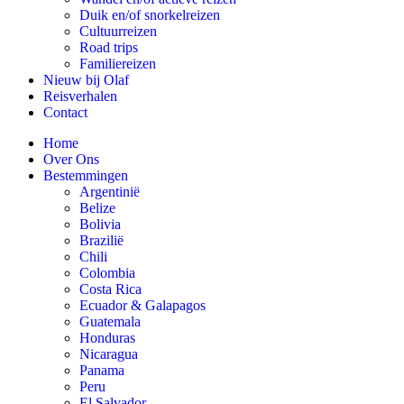
Duik en/of snorkelreizen
Cultuurreizen
Road trips
Familiereizen
Nieuw bij Olaf
Reisverhalen
Contact
Home
Over Ons
Bestemmingen
Argentinië
Belize
Bolivia
Brazilië
Chili
Colombia
Costa Rica
Ecuador & Galapagos
Guatemala
Honduras
Nicaragua
Panama
Peru
El Salvador