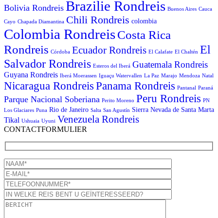
Brazilie Rondreis
Bolivia Rondreis
Buenos Aires
Cauca
Chili Rondreis
colombia
Cayo
Chapada Diamantina
Colombia Rondreis
Costa Rica
Rondreis
El
Ecuador Rondreis
Córdoba
El Calafate
El Chaltén
Salvador Rondreis
Guatemala Rondreis
Esteros del Iberá
Guyana Rondreis
Iberá Moerassen
Iguaçu Watervallen
La Paz
Marajo
Mendoza
Natal
Panama Rondreis
Nicaragua Rondreis
Pantanal
Paraná
Peru Rondreis
Parque Nacional Soberiana
Perito Moreno
PN
Rio de Janeiro
Sierra Nevada de Santa Marta
Los Glaciares
Puna
Salta
San Agustín
Venezuela Rondreis
Tikal
Ushuaia
Uyuni
CONTACTFORMULIER