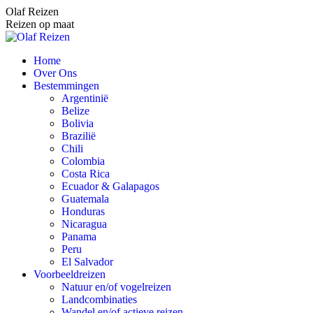
Spring
Olaf Reizen
naar
Reizen op maat
content
Home
Over Ons
Bestemmingen
Argentinië
Belize
Bolivia
Brazilië
Chili
Colombia
Costa Rica
Ecuador & Galapagos
Guatemala
Honduras
Nicaragua
Panama
Peru
El Salvador
Voorbeeldreizen
Natuur en/of vogelreizen
Landcombinaties
Wandel en/of actieve reizen