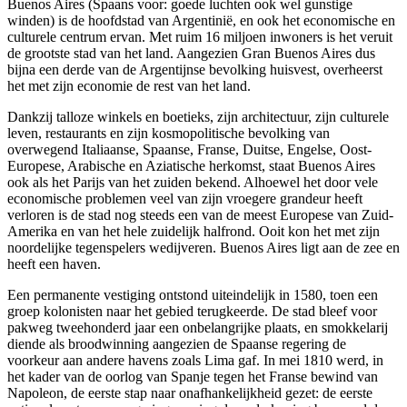
Buenos Aires (Spaans voor: goede luchten ook wel gunstige
winden) is de hoofdstad van Argentinië, en ook het economische en
culturele centrum ervan. Met ruim 16 miljoen inwoners is het veruit
de grootste stad van het land. Aangezien Gran Buenos Aires dus
bijna een derde van de Argentijnse bevolking huisvest, overheerst
het met zijn economie de rest van het land.
Dankzij talloze winkels en boetieks, zijn architectuur, zijn culturele
leven, restaurants en zijn kosmopolitische bevolking van
overwegend Italiaanse, Spaanse, Franse, Duitse, Engelse, Oost-
Europese, Arabische en Aziatische herkomst, staat Buenos Aires
ook als het Parijs van het zuiden bekend. Alhoewel het door vele
economische problemen veel van zijn vroegere grandeur heeft
verloren is de stad nog steeds een van de meest Europese van Zuid-
Amerika en van het hele zuidelijk halfrond. Ooit kon het met zijn
noordelijke tegenspelers wedijveren. Buenos Aires ligt aan de zee en
heeft een haven.
Een permanente vestiging ontstond uiteindelijk in 1580, toen een
groep kolonisten naar het gebied terugkeerde. De stad bleef voor
pakweg tweehonderd jaar een onbelangrijke plaats, en smokkelarij
diende als broodwinning aangezien de Spaanse regering de
voorkeur aan andere havens zoals Lima gaf. In mei 1810 werd, in
het kader van de oorlog van Spanje tegen het Franse bewind van
Napoleon, de eerste stap naar onafhankelijkheid gezet: de eerste