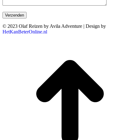
© 2023 Olaf Reizen by Avila Adventure | Design by
HetKanBeterOnline.nl
T
n
b