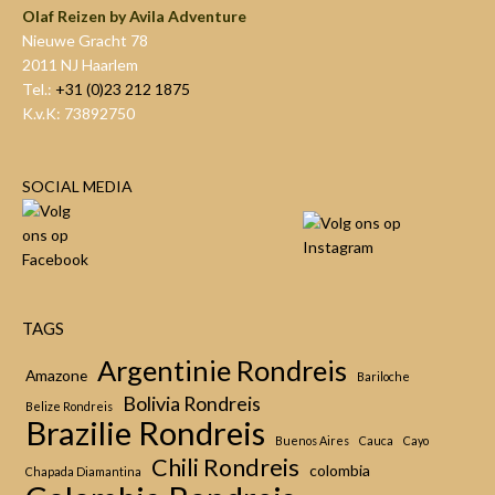
Olaf Reizen by Avila Adventure
Nieuwe Gracht 78
2011 NJ Haarlem
Tel.:
+31 (0)23 212 1875
K.v.K: 73892750
SOCIAL MEDIA
TAGS
Argentinie Rondreis
Amazone
Bariloche
Bolivia Rondreis
Belize Rondreis
Brazilie Rondreis
Buenos Aires
Cauca
Cayo
Chili Rondreis
colombia
Chapada Diamantina