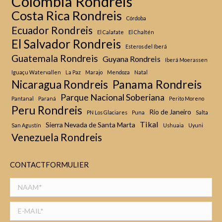
Colombia Rondreis
Costa Rica Rondreis
Córdoba
Ecuador Rondreis
El Calafate
El Chaltén
El Salvador Rondreis
Esteros del Iberá
Guatemala Rondreis
Guyana Rondreis
Iberá Moerassen
Iguaçu Watervallen
La Paz
Marajo
Mendoza
Natal
Panama Rondreis
Nicaragua Rondreis
Parque Nacional Soberiana
Pantanal
Paraná
Perito Moreno
Peru Rondreis
Rio de Janeiro
PN Los Glaciares
Puna
Salta
Tikal
Sierra Nevada de Santa Marta
San Agustín
Ushuaia
Uyuni
Venezuela Rondreis
CONTACTFORMULIER