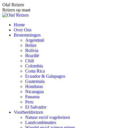
Spring
Olaf Reizen
naar
Reizen op maat
content
Home
Over Ons
Bestemmingen
Argentinië
Belize
Bolivia
Brazilië
Chili
Colombia
Costa Rica
Ecuador & Galapagos
Guatemala
Honduras
Nicaragua
Panama
Peru
El Salvador
Voorbeeldreizen
Natuur en/of vogelreizen
Landcombinaties
Wandel en/of actieve reizen