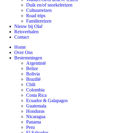
Duik en/of snorkelreizen
Cultuurreizen
Road trips
Familiereizen
Nieuw bij Olaf
Reisverhalen
Contact
Home
Over Ons
Bestemmingen
Argentinië
Belize
Bolivia
Brazilië
Chili
Colombia
Costa Rica
Ecuador & Galapagos
Guatemala
Honduras
Nicaragua
Panama
Peru
El Salvador