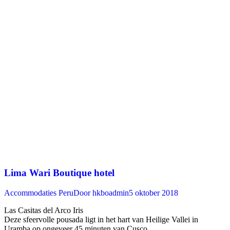
Lima Wari Boutique hotel
Accommodaties Peru
Door
hkboadmin
5 oktober 2018
Las Casitas del Arco Iris
Deze sfeervolle pousada ligt in het hart van Heilige Vallei in
Uramba op ongeveer 45 minuten van Cusco. ‍