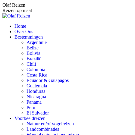
Spring
Olaf Reizen
naar
Reizen op maat
content
Home
Over Ons
Bestemmingen
Argentinië
Belize
Bolivia
Brazilië
Chili
Colombia
Costa Rica
Ecuador & Galapagos
Guatemala
Honduras
Nicaragua
Panama
Peru
El Salvador
Voorbeeldreizen
Natuur en/of vogelreizen
Landcombinaties
Wandel en/of actieve reizen