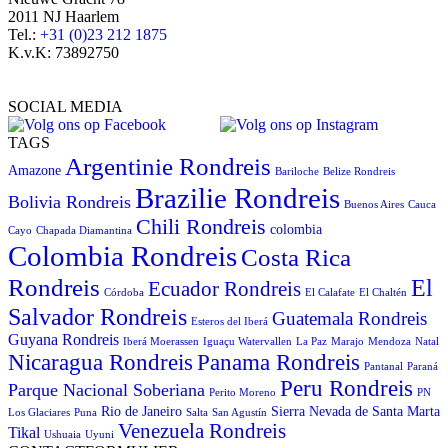
2011 NJ Haarlem
Tel.:
+31 (0)23 212 1875
K.v.K: 73892750
SOCIAL MEDIA
TAGS
Argentinie Rondreis
Amazone
Bariloche
Belize Rondreis
Brazilie Rondreis
Bolivia Rondreis
Buenos Aires
Cauca
Chili Rondreis
colombia
Cayo
Chapada Diamantina
Colombia Rondreis
Costa Rica
Rondreis
El
Ecuador Rondreis
Córdoba
El Calafate
El Chaltén
Salvador Rondreis
Guatemala Rondreis
Esteros del Iberá
Guyana Rondreis
Iberá Moerassen
Iguaçu Watervallen
La Paz
Marajo
Mendoza
Natal
Panama Rondreis
Nicaragua Rondreis
Pantanal
Paraná
Peru Rondreis
Parque Nacional Soberiana
Perito Moreno
PN
Rio de Janeiro
Sierra Nevada de Santa Marta
Los Glaciares
Puna
Salta
San Agustín
Venezuela Rondreis
Tikal
Ushuaia
Uyuni