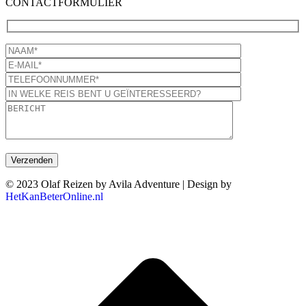
CONTACTFORMULIER
© 2023 Olaf Reizen by Avila Adventure | Design by
HetKanBeterOnline.nl
T
n
b