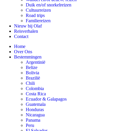
Duik en/of snorkelreizen
Cultuurreizen
Road trips
Familiereizen
Nieuw bij Olaf
Reisverhalen
Contact
Home
Over Ons
Bestemmingen
Argentinië
Belize
Bolivia
Brazilië
Chili
Colombia
Costa Rica
Ecuador & Galapagos
Guatemala
Honduras
Nicaragua
Panama
Peru
El Salvador