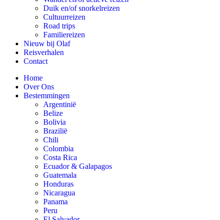
Duik en/of snorkelreizen
Cultuurreizen
Road trips
Familiereizen
Nieuw bij Olaf
Reisverhalen
Contact
Home
Over Ons
Bestemmingen
Argentinië
Belize
Bolivia
Brazilië
Chili
Colombia
Costa Rica
Ecuador & Galapagos
Guatemala
Honduras
Nicaragua
Panama
Peru
El Salvador