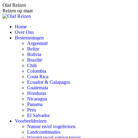
Spring
Olaf Reizen
naar
Reizen op maat
content
Home
Over Ons
Bestemmingen
Argentinië
Belize
Bolivia
Brazilië
Chili
Colombia
Costa Rica
Ecuador & Galapagos
Guatemala
Honduras
Nicaragua
Panama
Peru
El Salvador
Voorbeeldreizen
Natuur en/of vogelreizen
Landcombinaties
Wandel en/of actieve reizen