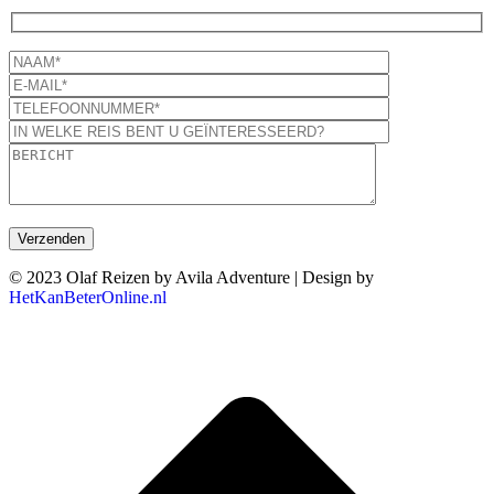
© 2023 Olaf Reizen by Avila Adventure | Design by
HetKanBeterOnline.nl
T
n
b