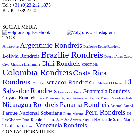
Tel.:
+31 (0)23 212 1875
K.v.K: 73892750
SOCIAL MEDIA
TAGS
Argentinie Rondreis
Amazone
Bariloche
Belize Rondreis
Brazilie Rondreis
Bolivia Rondreis
Buenos Aires
Cauca
Chili Rondreis
colombia
Cayo
Chapada Diamantina
Colombia Rondreis
Costa Rica
Rondreis
El
Ecuador Rondreis
Córdoba
El Calafate
El Chaltén
Salvador Rondreis
Guatemala Rondreis
Esteros del Iberá
Guyana Rondreis
Iberá Moerassen
Iguaçu Watervallen
La Paz
Marajo
Mendoza
Natal
Panama Rondreis
Nicaragua Rondreis
Pantanal
Paraná
Peru Rondreis
Parque Nacional Soberiana
Perito Moreno
PN
Rio de Janeiro
Sierra Nevada de Santa Marta
Los Glaciares
Puna
Salta
San Agustín
Venezuela Rondreis
Tikal
Ushuaia
Uyuni
CONTACTFORMULIER