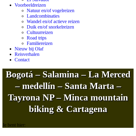
Voorbeeldreizen
Natuur en/of vogelreizen
Landcombinaties
Wandel en/of actieve reizen
Duik en/of snorkelreizen
Cultuurreizen
Road trips
Familiereizen
Nieuw bij Olaf
Reisverhalen
Contact
Bogotá – Salamina – La Merced
– medellín – Santa Marta –
Tayrona NP – Minca mountain
biking & Cartagena
Je bent hier: