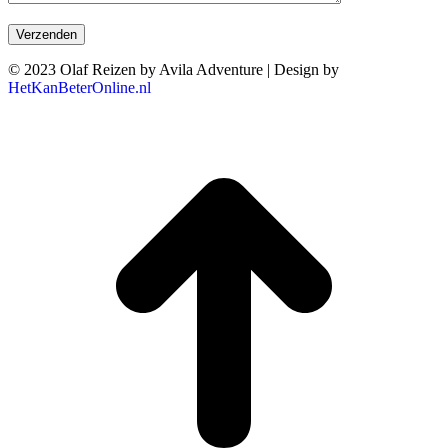
© 2023 Olaf Reizen by Avila Adventure | Design by
HetKanBeterOnline.nl
T
n
b