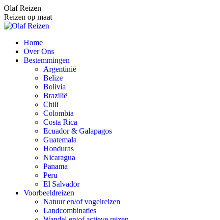
Spring
Olaf Reizen
naar
Reizen op maat
content
Home
Over Ons
Bestemmingen
Argentinië
Belize
Bolivia
Brazilië
Chili
Colombia
Costa Rica
Ecuador & Galapagos
Guatemala
Honduras
Nicaragua
Panama
Peru
El Salvador
Voorbeeldreizen
Natuur en/of vogelreizen
Landcombinaties
Wandel en/of actieve reizen