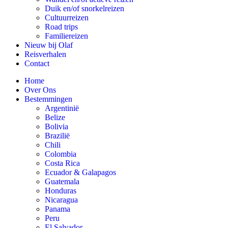
Duik en/of snorkelreizen
Cultuurreizen
Road trips
Familiereizen
Nieuw bij Olaf
Reisverhalen
Contact
Home
Over Ons
Bestemmingen
Argentinië
Belize
Bolivia
Brazilië
Chili
Colombia
Costa Rica
Ecuador & Galapagos
Guatemala
Honduras
Nicaragua
Panama
Peru
El Salvador