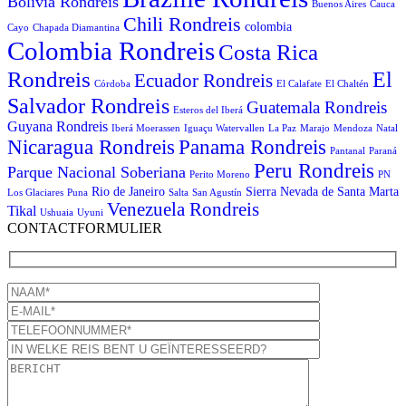
Bolivia Rondreis
Buenos Aires
Cauca
Chili Rondreis
colombia
Cayo
Chapada Diamantina
Colombia Rondreis
Costa Rica
Rondreis
El
Ecuador Rondreis
Córdoba
El Calafate
El Chaltén
Salvador Rondreis
Guatemala Rondreis
Esteros del Iberá
Guyana Rondreis
Iberá Moerassen
Iguaçu Watervallen
La Paz
Marajo
Mendoza
Natal
Panama Rondreis
Nicaragua Rondreis
Pantanal
Paraná
Peru Rondreis
Parque Nacional Soberiana
Perito Moreno
PN
Rio de Janeiro
Sierra Nevada de Santa Marta
Los Glaciares
Puna
Salta
San Agustín
Venezuela Rondreis
Tikal
Ushuaia
Uyuni
CONTACTFORMULIER