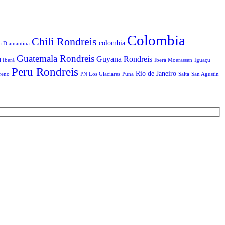
Colombia
Chili Rondreis
colombia
a Diamantina
Guatemala Rondreis
Guyana Rondreis
l Iberá
Iberá Moerassen
Iguaçu
Peru Rondreis
Rio de Janeiro
reno
PN Los Glaciares
Puna
Salta
San Agustín