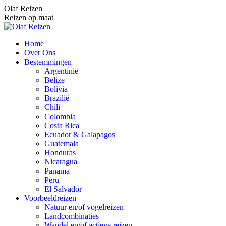
Spring
Olaf Reizen
naar
Reizen op maat
content
Home
Over Ons
Bestemmingen
Argentinië
Belize
Bolivia
Brazilië
Chili
Colombia
Costa Rica
Ecuador & Galapagos
Guatemala
Honduras
Nicaragua
Panama
Peru
El Salvador
Voorbeeldreizen
Natuur en/of vogelreizen
Landcombinaties
Wandel en/of actieve reizen