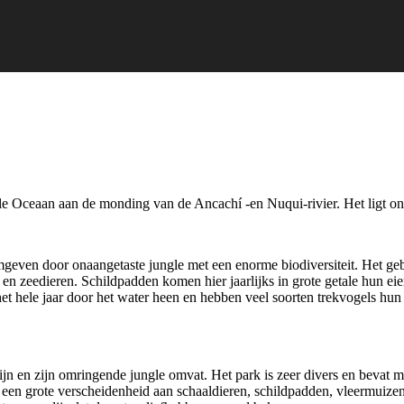
ille Oceaan aan de monding van de Ancachí -en Nuqui-rivier. Het ligt o
 omgeven door onaangetaste jungle met een enorme biodiversiteit. Het geb
n en zeedieren. Schildpadden komen hier jaarlijks in grote getale hun 
et hele jaar door het water heen en hebben veel soorten trekvogels hun to
ijn en zijn omringende jungle omvat. Het park is zeer divers en bevat 
n grote verscheidenheid aan schaaldieren, schildpadden, vleermuizen, l