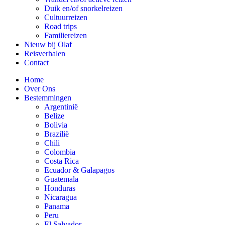
Duik en/of snorkelreizen
Cultuurreizen
Road trips
Familiereizen
Nieuw bij Olaf
Reisverhalen
Contact
Home
Over Ons
Bestemmingen
Argentinië
Belize
Bolivia
Brazilië
Chili
Colombia
Costa Rica
Ecuador & Galapagos
Guatemala
Honduras
Nicaragua
Panama
Peru
El Salvador