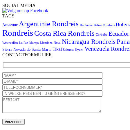
SOCIAL MEDIA
TAGS
Argentinie Rondreis
Bolivi
Amazone
Bariloche
Belize Rondreis
Rondreis
Costa Rica Rondreis
Ecuador
Córdoba
Pana
Nicaragua Rondreis
Watervallen
La Paz
Marajo
Mendoza
Natal
Venezuela Rondre
Tikal
Sierra Nevada de Santa Marta
Ushuaia
Uyuni
CONTACTFORMULIER