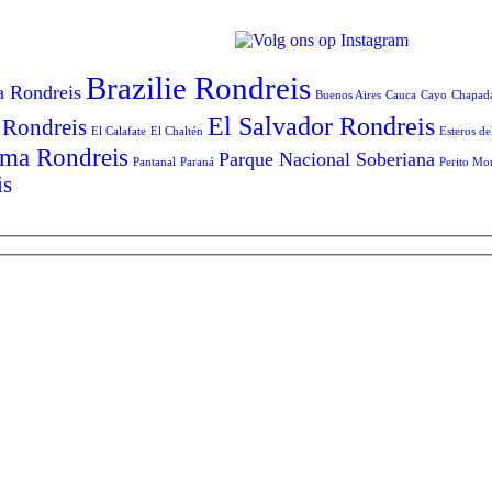
Brazilie Rondreis
a Rondreis
Buenos Aires
Cauca
Cayo
Chapad
El Salvador Rondreis
 Rondreis
El Calafate
El Chaltén
Esteros de
ma Rondreis
Parque Nacional Soberiana
Pantanal
Paraná
Perito Mo
is