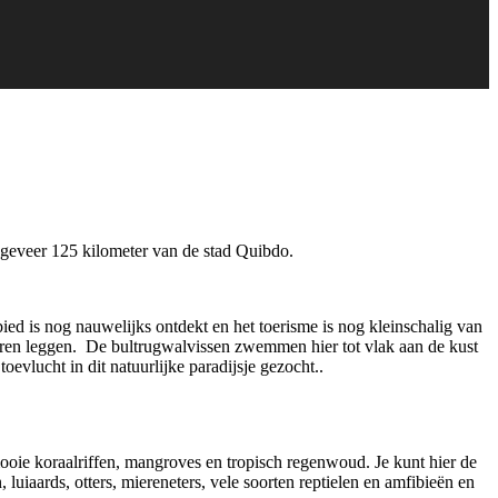
ngeveer 125 kilometer van de stad Quibdo.
ied is nog nauwelijks ontdekt en het toerisme is nog kleinschalig van
eieren leggen. De bultrugwalvissen zwemmen hier tot vlak aan de kust
evlucht in dit natuurlijke paradijsje gezocht..
mooie koraalriffen, mangroves en tropisch regenwoud. Je kunt hier de
uiaards, otters, miereneters, vele soorten reptielen en amfibieën en