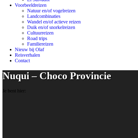
Voorbeeldreizen
Natuur en/of vogelreizen
Landcombinaties
Wandel en/of actieve reizen
Duik en/of snorkelreizen
Cultuurreizen
Road trips
Familiereizen
Nieuw bij Olaf
Reisverhalen
Contact
Nuqui – Choco Provincie
Je bent hier: