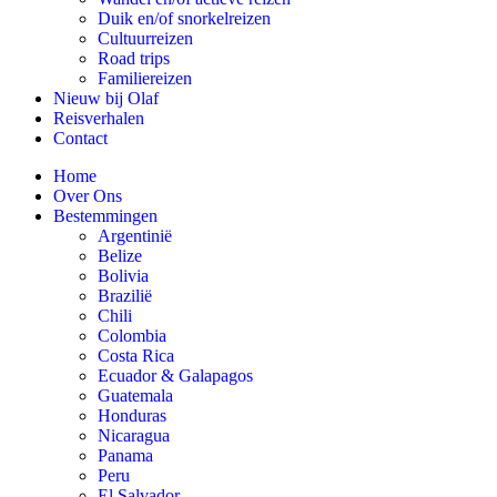
Duik en/of snorkelreizen
Cultuurreizen
Road trips
Familiereizen
Nieuw bij Olaf
Reisverhalen
Contact
Home
Over Ons
Bestemmingen
Argentinië
Belize
Bolivia
Brazilië
Chili
Colombia
Costa Rica
Ecuador & Galapagos
Guatemala
Honduras
Nicaragua
Panama
Peru
El Salvador