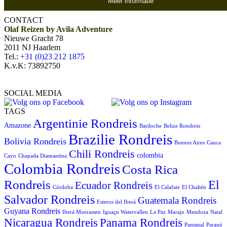
Meer informatie
CONTACT
Olaf Reizen by Avila Adventure
Nieuwe Gracht 78
2011 NJ Haarlem
Tel.:
+31 (0)23 212 1875
K.v.K: 73892750
SOCIAL MEDIA
TAGS
Argentinie Rondreis
Amazone
Bariloche
Belize Rondreis
Brazilie Rondreis
Bolivia Rondreis
Buenos Aires
Cauca
Chili Rondreis
colombia
Cayo
Chapada Diamantina
Colombia Rondreis
Costa Rica
Rondreis
El
Ecuador Rondreis
Córdoba
El Calafate
El Chaltén
Salvador Rondreis
Guatemala Rondreis
Esteros del Iberá
Guyana Rondreis
Iberá Moerassen
Iguaçu Watervallen
La Paz
Marajo
Mendoza
Natal
Panama Rondreis
Nicaragua Rondreis
Pantanal
Paraná