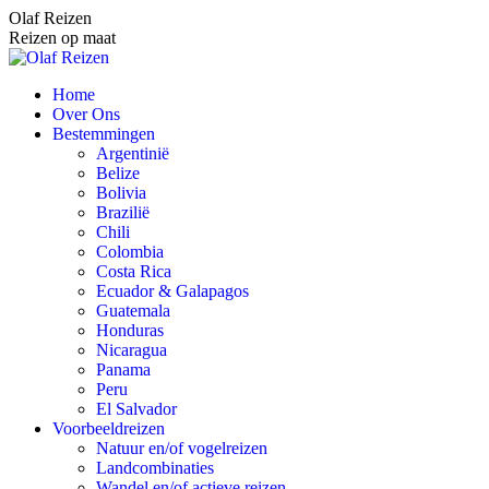
Spring
Olaf Reizen
naar
Reizen op maat
content
Home
Over Ons
Bestemmingen
Argentinië
Belize
Bolivia
Brazilië
Chili
Colombia
Costa Rica
Ecuador & Galapagos
Guatemala
Honduras
Nicaragua
Panama
Peru
El Salvador
Voorbeeldreizen
Natuur en/of vogelreizen
Landcombinaties
Wandel en/of actieve reizen