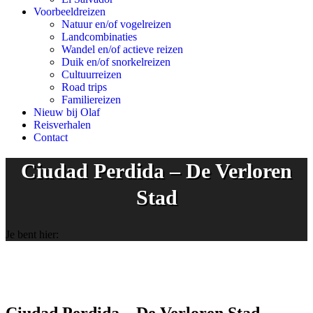
Voorbeeldreizen
Natuur en/of vogelreizen
Landcombinaties
Wandel en/of actieve reizen
Duik en/of snorkelreizen
Cultuurreizen
Road trips
Familiereizen
Nieuw bij Olaf
Reisverhalen
Contact
Ciudad Perdida – De Verloren
Stad
Je bent hier: