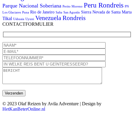
Peru Rondreis
Parque Nacional Soberiana
Perito Moreno
PN
Rio de Janeiro
Sierra Nevada de Santa Marta
Los Glaciares
Puna
Salta
San Agustín
Venezuela Rondreis
Tikal
Ushuaia
Uyuni
CONTACTFORMULIER
© 2023 Olaf Reizen by Avila Adventure | Design by
HetKanBeterOnline.nl
T
n
b