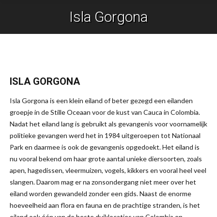
Isla Gorgona
Je bent hier:
ISLA GORGONA
Isla Gorgona is een klein eiland of beter gezegd een eilanden
groepje in de Stille Oceaan voor de kust van Cauca in Colombia.
Nadat het eiland lang is gebruikt als gevangenis voor voornamelijk
politieke gevangen werd het in 1984 uitgeroepen tot Nationaal
Park en daarmee is ook de gevangenis opgedoekt. Het eiland is
nu vooral bekend om haar grote aantal unieke diersoorten, zoals
apen, hagedissen, vleermuizen, vogels, kikkers en vooral heel veel
slangen. Daarom mag er na zonsondergang niet meer over het
eiland worden gewandeld zonder een gids. Naast de enorme
hoeveelheid aan flora en fauna en de prachtige stranden, is het
eiland ook één van de beste duiklocaties van Colombia en