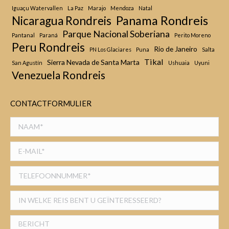
Iguaçu Watervallen
La Paz
Marajo
Mendoza
Natal
Panama Rondreis
Nicaragua Rondreis
Parque Nacional Soberiana
Pantanal
Paraná
Perito Moreno
Peru Rondreis
Rio de Janeiro
PN Los Glaciares
Puna
Salta
Tikal
Sierra Nevada de Santa Marta
San Agustín
Ushuaia
Uyuni
Venezuela Rondreis
CONTACTFORMULIER