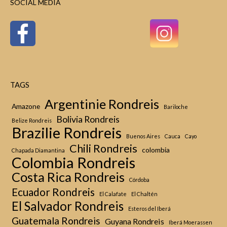
SOCIAL MEDIA
TAGS
Argentinie Rondreis
Amazone
Bariloche
Bolivia Rondreis
Belize Rondreis
Brazilie Rondreis
Buenos Aires
Cauca
Cayo
Chili Rondreis
colombia
Chapada Diamantina
Colombia Rondreis
Costa Rica Rondreis
Córdoba
Ecuador Rondreis
El Calafate
El Chaltén
El Salvador Rondreis
Esteros del Iberá
Guatemala Rondreis
Guyana Rondreis
Iberá Moerassen