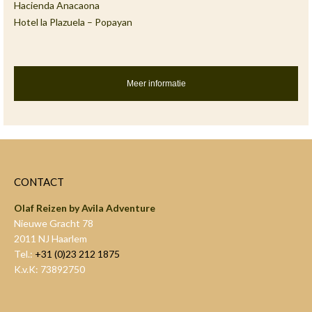
Hacienda Anacaona
Hotel la Plazuela – Popayan
Meer informatie
CONTACT
Olaf Reizen by Avila Adventure
Nieuwe Gracht 78
2011 NJ Haarlem
Tel.:
+31 (0)23 212 1875
K.v.K: 73892750