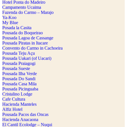
Hotel Ponta do Madeiro
Campamento Ucaima
Fazenda do Carmo – Marajo
Ya-Koo
My Blue
Posada la Casita
Pousada do Boqueirao
Pousada Lagoa de Cassange
Pousada Piratas in Itacare
Convento do Carmo in Cachoeira
Pousada Teju Açu
Pousada Uakari (of Uacari)
Pousada Praiagogi
Pousada Sueste
Pousada Ilha Verde
Pousada Do Sandi
Pousada Casa Mila
Pousada Picinguaba
Cristalino Lodge
Cafe Cultura
Hacienda Manteles
Alfiz Hotel
Pousada Pacos das Oncas
Hacienda Anacaona
El Cantil Ecolodge – Nuqui