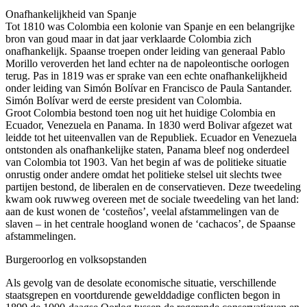
Onafhankelijkheid van Spanje
Tot 1810 was Colombia een kolonie van Spanje en een belangrijke
bron van goud maar in dat jaar verklaarde Colombia zich
onafhankelijk. Spaanse troepen onder leiding van generaal Pablo
Morillo veroverden het land echter na de napoleontische oorlogen
terug. Pas in 1819 was er sprake van een echte onafhankelijkheid
onder leiding van Simón Bolívar en Francisco de Paula Santander.
Simón Bolívar werd de eerste president van Colombia.
Groot Colombia bestond toen nog uit het huidige Colombia en
Ecuador, Venezuela en Panama. In 1830 werd Bolivar afgezet wat
leidde tot het uiteenvallen van de Republiek. Ecuador en Venezuela
ontstonden als onafhankelijke staten, Panama bleef nog onderdeel
van Colombia tot 1903. Van het begin af was de politieke situatie
onrustig onder andere omdat het politieke stelsel uit slechts twee
partijen bestond, de liberalen en de conservatieven. Deze tweedeling
kwam ook ruwweg overeen met de sociale tweedeling van het land:
aan de kust wonen de ‘costeños’, veelal afstammelingen van de
slaven – in het centrale hoogland wonen de ‘cachacos’, de Spaanse
afstammelingen.
Burgeroorlog en volksopstanden
Als gevolg van de desolate economische situatie, verschillende
staatsgrepen en voortdurende gewelddadige conflicten begon in