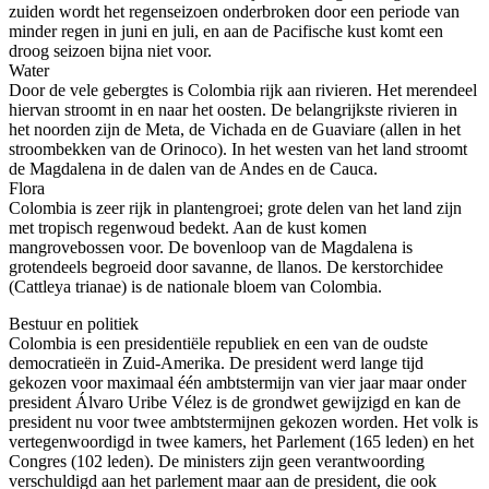
zuiden wordt het regenseizoen onderbroken door een periode van
minder regen in juni en juli, en aan de Pacifische kust komt een
droog seizoen bijna niet voor.
Water
Door de vele gebergtes is Colombia rijk aan rivieren. Het merendeel
hiervan stroomt in en naar het oosten. De belangrijkste rivieren in
het noorden zijn de Meta, de Vichada en de Guaviare (allen in het
stroombekken van de Orinoco). In het westen van het land stroomt
de Magdalena in de dalen van de Andes en de Cauca.
Flora
Colombia is zeer rijk in plantengroei; grote delen van het land zijn
met tropisch regenwoud bedekt. Aan de kust komen
mangrovebossen voor. De bovenloop van de Magdalena is
grotendeels begroeid door savanne, de llanos. De kerstorchidee
(Cattleya trianae) is de nationale bloem van Colombia.
Bestuur en politiek
Colombia is een presidentiële republiek en een van de oudste
democratieën in Zuid-Amerika. De president werd lange tijd
gekozen voor maximaal één ambtstermijn van vier jaar maar onder
president Álvaro Uribe Vélez is de grondwet gewijzigd en kan de
president nu voor twee ambtstermijnen gekozen worden. Het volk is
vertegenwoordigd in twee kamers, het Parlement (165 leden) en het
Congres (102 leden). De ministers zijn geen verantwoording
verschuldigd aan het parlement maar aan de president, die ook