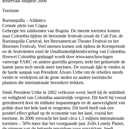
Reservaat Malpelo 2006
Toerisme
Barranquilla – Atlántico
Centale plein van Cogua
Gebergte ten zuidoosten van Bogota. De meeste toeristen komen
naar Colombia tijdens de beroemde festivals (zoals de Cali Fair, de
Barranquilla Carnival, het Iberoamerican Theater Festival en het
Bloemen Festival). Veel mensen komen ook tijdens de Kerstperiode
en de festiviteiten rond de Onafhankelijkheidsviering van Colombia.
Hoewel Colombia geplaagd wordt door reiswaarschuwingen
vanwege FARC en andere guerrilla groepen, trekt het gedurende de
laatste jaren toch steeds meer toeristen. De oorzaak lijkt te vinden in
de harde aanpak van President Álvaro Uribe om de rebellen steeds
verder te verdrijven uit de grote steden en andere toeristische
plaatsen die internationale bezoekers trekken.
Sinds President Uribe in 2002 verkozen werd, heeft hij de stabiliteit
en veiligheid van Colombia aanzienlijk vergroot. Dit heeft hij vooral
gerealiseerd door de militaire inspanningen en de aanwezigheid van
politie door het hele land te vergroten. Dit heeft heeft ook een
positief effect gehad op de economie van het land, vooral het
toerisme. In 2006 verwacht het land circa 1,5 miljoen internationale
toeristen – 50% meer dan het voorgaande jaar. Zelfs Lonely Planet,
de uitgever van de bekende reisgidsen voor rugzakkers, heeft