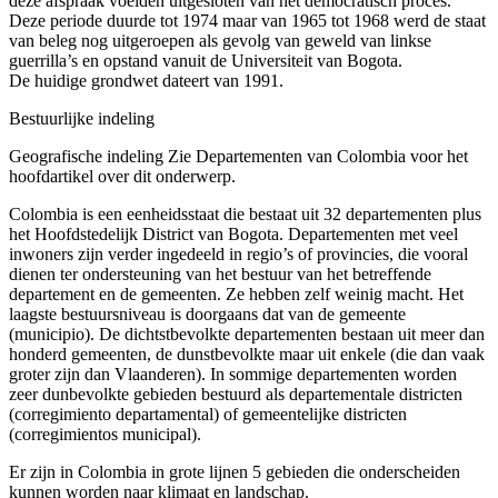
deze afspraak voelden uitgesloten van het democratisch proces.
Deze periode duurde tot 1974 maar van 1965 tot 1968 werd de staat
van beleg nog uitgeroepen als gevolg van geweld van linkse
guerrilla’s en opstand vanuit de Universiteit van Bogota.
De huidige grondwet dateert van 1991.
Bestuurlijke indeling
Geografische indeling Zie Departementen van Colombia voor het
hoofdartikel over dit onderwerp.
Colombia is een eenheidsstaat die bestaat uit 32 departementen plus
het Hoofdstedelijk District van Bogota. Departementen met veel
inwoners zijn verder ingedeeld in regio’s of provincies, die vooral
dienen ter ondersteuning van het bestuur van het betreffende
departement en de gemeenten. Ze hebben zelf weinig macht. Het
laagste bestuursniveau is doorgaans dat van de gemeente
(municipio). De dichtstbevolkte departementen bestaan uit meer dan
honderd gemeenten, de dunstbevolkte maar uit enkele (die dan vaak
groter zijn dan Vlaanderen). In sommige departementen worden
zeer dunbevolkte gebieden bestuurd als departementale districten
(corregimiento departamental) of gemeentelijke districten
(corregimientos municipal).
Er zijn in Colombia in grote lijnen 5 gebieden die onderscheiden
kunnen worden naar klimaat en landschap.