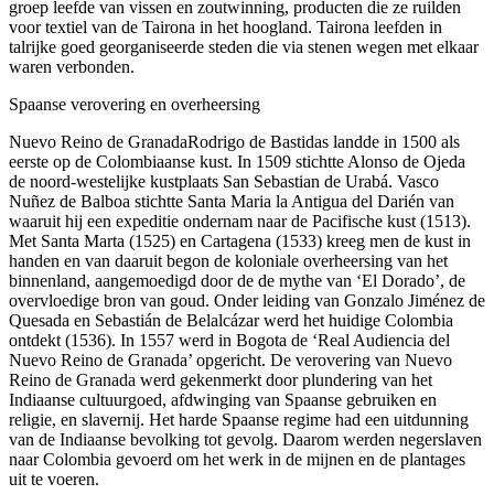
groep leefde van vissen en zoutwinning, producten die ze ruilden
voor textiel van de Tairona in het hoogland. Tairona leefden in
talrijke goed georganiseerde steden die via stenen wegen met elkaar
waren verbonden.
Spaanse verovering en overheersing
Nuevo Reino de GranadaRodrigo de Bastidas landde in 1500 als
eerste op de Colombiaanse kust. In 1509 stichtte Alonso de Ojeda
de noord-westelijke kustplaats San Sebastian de Urabá. Vasco
Nuñez de Balboa stichtte Santa Maria la Antigua del Darién van
waaruit hij een expeditie ondernam naar de Pacifische kust (1513).
Met Santa Marta (1525) en Cartagena (1533) kreeg men de kust in
handen en van daaruit begon de koloniale overheersing van het
binnenland, aangemoedigd door de de mythe van ‘El Dorado’, de
overvloedige bron van goud. Onder leiding van Gonzalo Jiménez de
Quesada en Sebastián de Belalcázar werd het huidige Colombia
ontdekt (1536). In 1557 werd in Bogota de ‘Real Audiencia del
Nuevo Reino de Granada’ opgericht. De verovering van Nuevo
Reino de Granada werd gekenmerkt door plundering van het
Indiaanse cultuurgoed, afdwinging van Spaanse gebruiken en
religie, en slavernij. Het harde Spaanse regime had een uitdunning
van de Indiaanse bevolking tot gevolg. Daarom werden negerslaven
naar Colombia gevoerd om het werk in de mijnen en de plantages
uit te voeren.