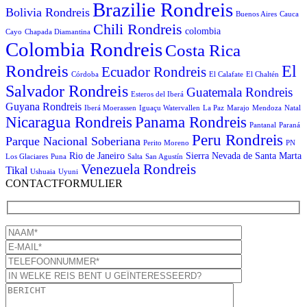
Brazilie Rondreis
Bolivia Rondreis
Buenos Aires
Cauca
Chili Rondreis
colombia
Cayo
Chapada Diamantina
Colombia Rondreis
Costa Rica
Rondreis
El
Ecuador Rondreis
Córdoba
El Calafate
El Chaltén
Salvador Rondreis
Guatemala Rondreis
Esteros del Iberá
Guyana Rondreis
Iberá Moerassen
Iguaçu Watervallen
La Paz
Marajo
Mendoza
Natal
Panama Rondreis
Nicaragua Rondreis
Pantanal
Paraná
Peru Rondreis
Parque Nacional Soberiana
Perito Moreno
PN
Rio de Janeiro
Sierra Nevada de Santa Marta
Los Glaciares
Puna
Salta
San Agustín
Venezuela Rondreis
Tikal
Ushuaia
Uyuni
CONTACTFORMULIER