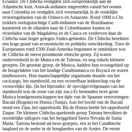
Ecuador. De Chibcha vestigden zich oorspronkelijk aan de
Atlantische kust. Arawak-indianen migreerden vanuit het oosten
naar Colombia en vestigden zich voornamelijk in de oostelijke
rivierengebieden van de Orinoco en Amazone. Rond 1000 n.Chr.
trokken oorlogszuchtige Carib-indianen van de Braziliaanse
kuststreek en de eilanden naar de Colombiaanse kusten en
rivierdalen van de Magdalena en de Cauca en verdreven daar de
Chibcha naar hoger gelegen Andes-gebieden. De Chibcha bereikten
een hoge graad van economische en politieke ontwikkeling. Toen de
Europeanen rond 1500 Zuid-Amerika begonnen te ontdekken was
de Chibcha de meest prominente etnische groep. Zij waren
onderverdeeld in de Muisca en de Tairona, en nog enkele kleinere
groepen. De grootste groep, de Muisca, hadden hun woongebied op
de hoogvlakten van het huidige Cundinamarca en Boyacá en waren
landbouwers. Hun maatschappelijke organisatie draaide om het
cacicazgo, het stamhoofd, en een overerfbaar leiderschap via de
vrouwelijke lijn. (In het bijzonder: de opvolger/erfgenaam van het
stamhoofd was de zoon van zijn zus.) Er bestonden twee grote
Muisca bondgenootschappen ten tijde van de Spaanse veroveringen:
Bacatá (Bogota) en Hunza (Tunja). Aan het hoofd van de Bacatá
stond een Zipa, het opperhoofd. Bij de Hunza heette het opperhoofd
Zaque. De kleinere Chibcha-sprekende groep Tairona bevolkten de
noordelijke uitlopers van het berggebied Sierra Nevada de Santa
Marta. Tairona bestond uit twee groepen, een in het Caraïbische
laagland en de ander in de hooglanden van de Andes. De eerste