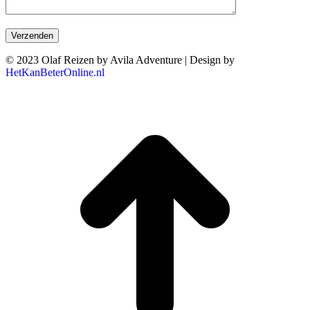
© 2023 Olaf Reizen by Avila Adventure | Design by
HetKanBeterOnline.nl
T
n
b