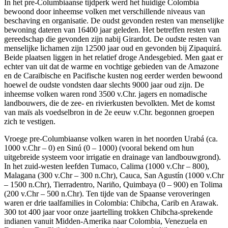
In het pre-Columbiaanse tijdperk werd het huidige Colombia
bewoond door inheemse volken met verschillende niveaus van
beschaving en organisatie. De oudst gevonden resten van menselijke
bewoning dateren van 16400 jaar geleden. Het betreffen resten van
gereedschap die gevonden zijn nabij Girardot. De oudste resten van
menselijke lichamen zijn 12500 jaar oud en gevonden bij Zipaquirá.
Beide plaatsen liggen in het relatief droge Andesgebied. Men gaat er
echter van uit dat de warme en vochtige gebieden van de Amazone
en de Caraïbische en Pacifische kusten nog eerder werden bewoond
hoewel de oudste vondsten daar slechts 9000 jaar oud zijn. De
inheemse volken waren rond 3500 v.Chr. jagers en nomadische
landbouwers, die de zee- en rivierkusten bevolkten. Met de komst
van maïs als voedselbron in de 2e eeuw v.Chr. begonnen groepen
zich te vestigen.
Vroege pre-Columbiaanse volken waren in het noorden Urabá (ca.
1000 v.Chr – 0) en Sinú (0 – 1000) (vooral bekend om hun
uitgebreide systeem voor irrigatie en drainage van landbouwgrond).
In het zuid-westen leefden Tumaco, Calima (1000 v.Chr – 800),
Malagana (300 v.Chr – 300 n.Chr), Cauca, San Agustín (1000 v.Chr
– 1500 n.Chr), Tierradentro, Nariño, Quimbaya (0 – 900) en Tolima
(200 v.Chr – 500 n.Chr). Ten tijde van de Spaanse veroveringen
waren er drie taalfamilies in Colombia: Chibcha, Carib en Arawak.
300 tot 400 jaar voor onze jaartelling trokken Chibcha-sprekende
indianen vanuit Midden-Amerika naar Colombia, Venezuela en