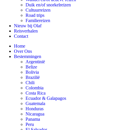
Duik en/of snorkelreizen
Cultuurreizen
Road trips
Familiereizen
Nieuw bij Olaf
Reisverhalen
Contact
Home
Over Ons
Bestemmingen
Argentinië
Belize
Bolivia
Brazilië
Chili
Colombia
Costa Rica
Ecuador & Galapagos
Guatemala
Honduras
Nicaragua
Panama
Peru
El Salvador