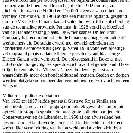
1899 de 1000-daagse Oorlog tussen de regerende conservatieven en
troepen van de liberalen. De oorlog, die tot 1902 duurde, zou
uiteindelijk tussen de 60.000 en 130.000 levens eisen en het land
vernield achterlaten. In 1903 leidde een militaire opstand, gesteund
door de VS die het Panamakanaal wilde bouwen, tot de afscheiding
van de toenmalige provincie Panama. In 1928 vond het bloedbad
van de Bananenstaking plaats. De Amerikaanse United Fruit
Company had een monopolie in de bananenplantages en buitte de
werknemers uit. De staking werd met geweld gebroken met
honderden slachtoffers als gevolg. Vanaf 1948 vond een bloedige
volksopstand plaats nadat de liberale presidentskandidaat Jorge
Eliécer Gaitán werd vermoord. De volksopstand in Bogota, met
2500 doden tot gevolg, verspreidde zich over het gehele land. Deze
strijd, bekend als ‘La Violencia’, heeft het leven gekost aan
waarschijnlijk meer dan honderdduizend mensen. Steden en dorpen
werden platgebrand en meer dan een miljoen mensen vluchtten naar
Venezuela.
Militaire en politieke dictaturen
Van 1953 tot 1957 leidde generaal Gustavo Rojas Pinilla een
militaire dictatuur. In een poging om politiek geweld en autoritair
optreden te stoppen spraken de twee grote politieke partijen, de
Conservatieven en de Liberalen, in 1958 af om afwisselend het
bestuur van het land over te nemen. Dat leidde echter niet tot een
wezenlijke vermindering van het geweld omdat velen zich door