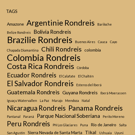
TAGS
Argentinie Rondreis
Amazone
Bariloche
Bolivia Rondreis
Belize Rondreis
Brazilie Rondreis
Buenos Aires
Cauca
Cayo
Chili Rondreis
colombia
Chapada Diamantina
Colombia Rondreis
Costa Rica Rondreis
Córdoba
Ecuador Rondreis
El Calafate
El Chaltén
El Salvador Rondreis
Esteros del Iberá
Guatemala Rondreis
Guyana Rondreis
Iberá Moerassen
Iguaçu Watervallen
La Paz
Marajo
Mendoza
Natal
Panama Rondreis
Nicaragua Rondreis
Parque Nacional Soberiana
Pantanal
Paraná
Perito Moreno
Peru Rondreis
Rio de Janeiro
PN Los Glaciares
Puna
Salta
Tikal
Sierra Nevada de Santa Marta
San Agustín
Ushuaia
Uyuni