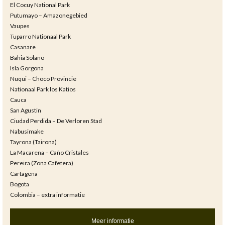
El Cocuy National Park
Putumayo – Amazonegebied
Vaupes
Tuparro Nationaal Park
Casanare
Bahia Solano
Isla Gorgona
Nuqui – Choco Provincie
Nationaal Park los Katios
Cauca
San Agustin
Ciudad Perdida – De Verloren Stad
Nabusimake
Tayrona (Tairona)
La Macarena – Caño Cristales
Pereira (Zona Cafetera)
Cartagena
Bogota
Colombia – extra informatie
Meer informatie