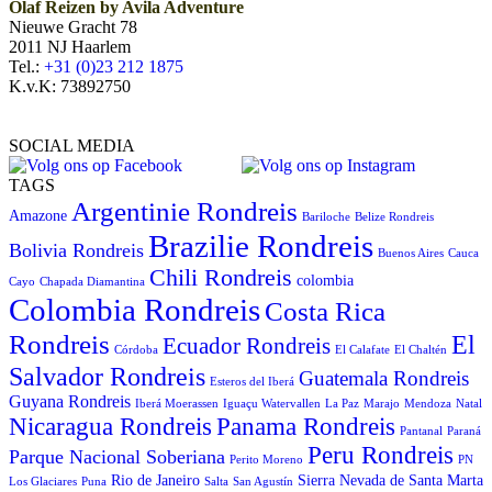
Olaf Reizen by Avila Adventure
Nieuwe Gracht 78
2011 NJ Haarlem
Tel.:
+31 (0)23 212 1875
K.v.K: 73892750
SOCIAL MEDIA
TAGS
Argentinie Rondreis
Amazone
Bariloche
Belize Rondreis
Brazilie Rondreis
Bolivia Rondreis
Buenos Aires
Cauca
Chili Rondreis
colombia
Cayo
Chapada Diamantina
Colombia Rondreis
Costa Rica
Rondreis
El
Ecuador Rondreis
Córdoba
El Calafate
El Chaltén
Salvador Rondreis
Guatemala Rondreis
Esteros del Iberá
Guyana Rondreis
Iberá Moerassen
Iguaçu Watervallen
La Paz
Marajo
Mendoza
Natal
Panama Rondreis
Nicaragua Rondreis
Pantanal
Paraná
Peru Rondreis
Parque Nacional Soberiana
Perito Moreno
PN
Rio de Janeiro
Sierra Nevada de Santa Marta
Los Glaciares
Puna
Salta
San Agustín