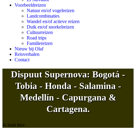
Voorbeeldreizen
Natuur en/of vogelreizen
Landcombinaties
Wandel en/of actieve reizen
Duik en/of snorkelreizen
Cultuurreizen
Road trips
Familiereizen
Nieuw bij Olaf
Reisverhalen
Contact
Dispuut Supernova: Bogotá -
Tobia - Honda - Salamina -
Medellín - Capurgana &
Cartagena.
Je bent hier: