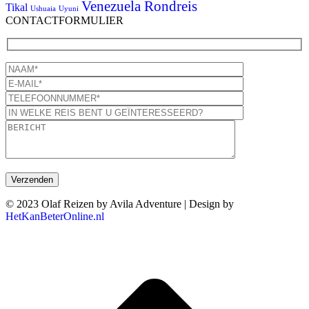
Venezuela Rondreis
Tikal
Ushuaia
Uyuni
CONTACTFORMULIER
© 2023 Olaf Reizen by Avila Adventure | Design by
HetKanBeterOnline.nl
T
n
b