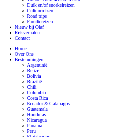
Duik en/of snorkelreizen
Cultuurreizen
Road trips
Familiereizen
Nieuw bij Olaf
Reisverhalen
Contact
Home
Over Ons
Bestemmingen
Argentinië
Belize
Bolivia
Brazilië
Chili
Colombia
Costa Rica
Ecuador & Galapagos
Guatemala
Honduras
Nicaragua
Panama
Peru
El Salvador