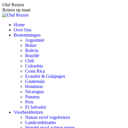
Spring
Olaf Reizen
naar
Reizen op maat
content
Home
Over Ons
Bestemmingen
Argentinië
Belize
Bolivia
Brazilië
Chili
Colombia
Costa Rica
Ecuador & Galapagos
Guatemala
Honduras
Nicaragua
Panama
Peru
El Salvador
Voorbeeldreizen
Natuur en/of vogelreizen
Landcombinaties
Wandel en/of actieve reizen