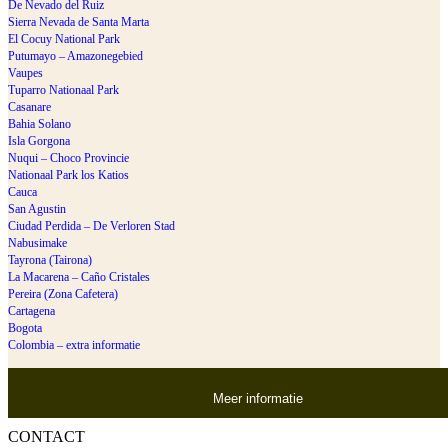
De Nevado del Ruiz
Sierra Nevada de Santa Marta
El Cocuy National Park
Putumayo – Amazonegebied
Vaupes
Tuparro Nationaal Park
Casanare
Bahia Solano
Isla Gorgona
Nuqui – Choco Provincie
Nationaal Park los Katios
Cauca
San Agustin
Ciudad Perdida – De Verloren Stad
Nabusimake
Tayrona (Tairona)
La Macarena – Caño Cristales
Pereira (Zona Cafetera)
Cartagena
Bogota
Colombia – extra informatie
Meer informatie
CONTACT