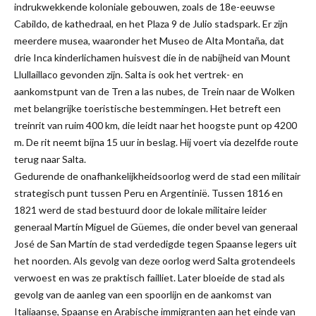
indrukwekkende koloniale gebouwen, zoals de 18e-eeuwse
Cabildo, de kathedraal, en het Plaza 9 de Julio stadspark. Er zijn
meerdere musea, waaronder het Museo de Alta Montaña, dat
drie Inca kinderlichamen huisvest die in de nabijheid van Mount
Llullaillaco gevonden zijn. Salta is ook het vertrek- en
aankomstpunt van de Tren a las nubes, de Trein naar de Wolken
met belangrijke toeristische bestemmingen. Het betreft een
treinrit van ruim 400 km, die leidt naar het hoogste punt op 4200
m. De rit neemt bijna 15 uur in beslag. Hij voert via dezelfde route
terug naar Salta.
Gedurende de onafhankelijkheidsoorlog werd de stad een militair
strategisch punt tussen Peru en Argentinië. Tussen 1816 en
1821 werd de stad bestuurd door de lokale militaire leider
generaal Martín Miguel de Güemes, die onder bevel van generaal
José de San Martín de stad verdedigde tegen Spaanse legers uit
het noorden. Als gevolg van deze oorlog werd Salta grotendeels
verwoest en was ze praktisch failliet. Later bloeide de stad als
gevolg van de aanleg van een spoorlijn en de aankomst van
Italiaanse, Spaanse en Arabische immigranten aan het einde van