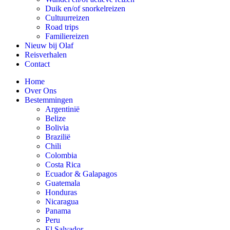
Duik en/of snorkelreizen
Cultuurreizen
Road trips
Familiereizen
Nieuw bij Olaf
Reisverhalen
Contact
Home
Over Ons
Bestemmingen
Argentinië
Belize
Bolivia
Brazilië
Chili
Colombia
Costa Rica
Ecuador & Galapagos
Guatemala
Honduras
Nicaragua
Panama
Peru
El Salvador