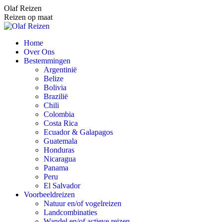
Spring
Olaf Reizen
naar
Reizen op maat
content
Home
Over Ons
Bestemmingen
Argentinië
Belize
Bolivia
Brazilië
Chili
Colombia
Costa Rica
Ecuador & Galapagos
Guatemala
Honduras
Nicaragua
Panama
Peru
El Salvador
Voorbeeldreizen
Natuur en/of vogelreizen
Landcombinaties
Wandel en/of actieve reizen