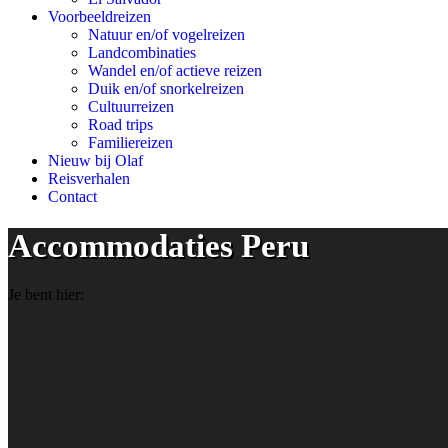
Voorbeeldreizen
Natuur en/of vogelreizen
Landcombinaties
Wandel en/of actieve reizen
Duik en/of snorkelreizen
Cultuurreizen
Road trips
Familiereizen
Nieuw bij Olaf
Reisverhalen
Contact
Accommodaties Peru
Je bent hier: