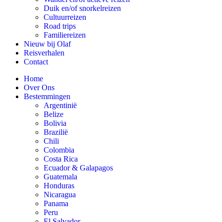
Duik en/of snorkelreizen
Cultuurreizen
Road trips
Familiereizen
Nieuw bij Olaf
Reisverhalen
Contact
Home
Over Ons
Bestemmingen
Argentinië
Belize
Bolivia
Brazilië
Chili
Colombia
Costa Rica
Ecuador & Galapagos
Guatemala
Honduras
Nicaragua
Panama
Peru
El Salvador