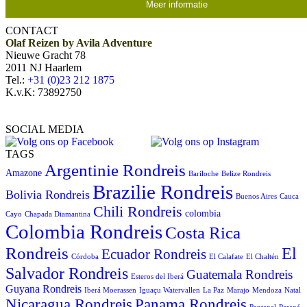
Meer informatie
CONTACT
Olaf Reizen by Avila Adventure
Nieuwe Gracht 78
2011 NJ Haarlem
Tel.:
+31 (0)23 212 1875
K.v.K: 73892750
SOCIAL MEDIA
TAGS
Argentinie Rondreis
Amazone
Bariloche
Belize Rondreis
Brazilie Rondreis
Bolivia Rondreis
Buenos Aires
Cauca
Chili Rondreis
colombia
Cayo
Chapada Diamantina
Colombia Rondreis
Costa Rica
Rondreis
El
Ecuador Rondreis
Córdoba
El Calafate
El Chaltén
Salvador Rondreis
Guatemala Rondreis
Esteros del Iberá
Guyana Rondreis
Iberá Moerassen
Iguaçu Watervallen
La Paz
Marajo
Mendoza
Natal
Panama Rondreis
Nicaragua Rondreis