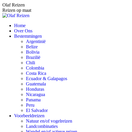
Spring
Olaf Reizen
naar
Reizen op maat
content
Home
Over Ons
Bestemmingen
Argentinië
Belize
Bolivia
Brazilië
Chili
Colombia
Costa Rica
Ecuador & Galapagos
Guatemala
Honduras
Nicaragua
Panama
Peru
El Salvador
Voorbeeldreizen
Natuur en/of vogelreizen
Landcombinaties
Wandel en/of actieve reizen