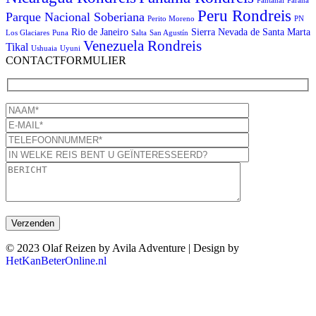
Pantanal
Paraná
Peru Rondreis
Parque Nacional Soberiana
Perito Moreno
PN
Rio de Janeiro
Sierra Nevada de Santa Marta
Los Glaciares
Puna
Salta
San Agustín
Venezuela Rondreis
Tikal
Ushuaia
Uyuni
CONTACTFORMULIER
© 2023 Olaf Reizen by Avila Adventure | Design by
HetKanBeterOnline.nl
T
n
b