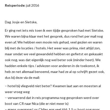
Reisperiode:
juli 2016
Dag Josje en Sietske,
Er ging net iets mis toen ik een tijdje gesproken had met Sietske.
We waren bijna klaar met het gesprek, dus rond het per mail nog
even af. We hebben een mooie reis gehad, veel gezien en waren
blij met de locaties / hotels. Het weer was prima, niet altijd zon,
maar omdat we veel gewandeld hebben en gefietst en gekayakt
ook nog, was dat eigenlijk nog wel beter ook (minder heet). We
hadden enkele tips / adviezen voor anderen in de toekomst, ik
heb ze net allemaal benoemd, maar had ze al op schrijft gezet ook,
dus bij deze via de mail:
– hotel bij vliegveld niet beter? Kwamen laat aan en moesten al
weer vroeg weg
– verwarrend dat in reis programma nog gesproken werd over
boot van CR naar Nica (die er niet meer is)
– grens overgang Los Chiles erg veel tijd: 1,5 u; boot nog maar