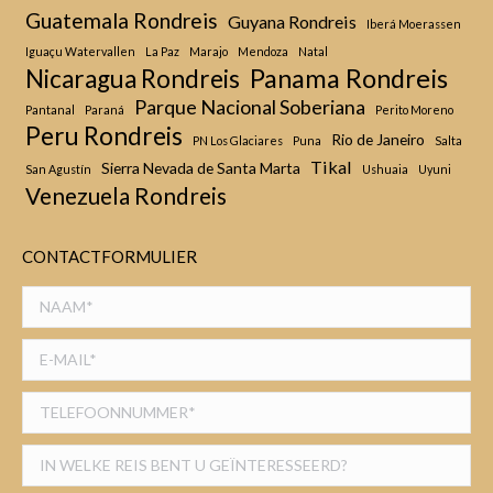
Guatemala Rondreis
Guyana Rondreis
Iberá Moerassen
Iguaçu Watervallen
La Paz
Marajo
Mendoza
Natal
Panama Rondreis
Nicaragua Rondreis
Parque Nacional Soberiana
Pantanal
Paraná
Perito Moreno
Peru Rondreis
Rio de Janeiro
PN Los Glaciares
Puna
Salta
Tikal
Sierra Nevada de Santa Marta
San Agustín
Ushuaia
Uyuni
Venezuela Rondreis
CONTACTFORMULIER