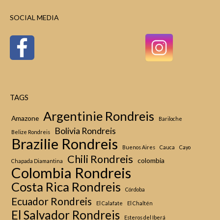
SOCIAL MEDIA
TAGS
Argentinie Rondreis
Amazone
Bariloche
Bolivia Rondreis
Belize Rondreis
Brazilie Rondreis
Buenos Aires
Cauca
Cayo
Chili Rondreis
colombia
Chapada Diamantina
Colombia Rondreis
Costa Rica Rondreis
Córdoba
Ecuador Rondreis
El Calafate
El Chaltén
El Salvador Rondreis
Esteros del Iberá