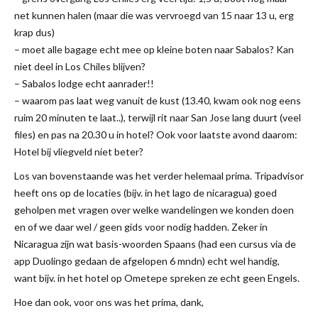
net kunnen halen (maar die was vervroegd van 15 naar 13 u, erg
krap dus)
– moet alle bagage echt mee op kleine boten naar Sabalos? Kan
niet deel in Los Chiles blijven?
– Sabalos lodge echt aanrader!!
– waarom pas laat weg vanuit de kust (13.40, kwam ook nog eens
ruim 20 minuten te laat..), terwijl rit naar San Jose lang duurt (veel
files) en pas na 20.30 u in hotel? Ook voor laatste avond daarom:
Hotel bij vliegveld niet beter?
Los van bovenstaande was het verder helemaal prima. Tripadvisor
heeft ons op de locaties (bijv. in het lago de nicaragua) goed
geholpen met vragen over welke wandelingen we konden doen
en of we daar wel / geen gids voor nodig hadden. Zeker in
Nicaragua zijn wat basis-woorden Spaans (had een cursus via de
app Duolingo gedaan de afgelopen 6 mndn) echt wel handig,
want bijv. in het hotel op Ometepe spreken ze echt geen Engels.
Hoe dan ook, voor ons was het prima, dank,