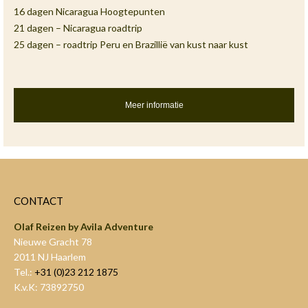
16 dagen Nicaragua Hoogtepunten
21 dagen – Nicaragua roadtrip
25 dagen – roadtrip Peru en Brazillië van kust naar kust
Meer informatie
CONTACT
Olaf Reizen by Avila Adventure
Nieuwe Gracht 78
2011 NJ Haarlem
Tel.:
+31 (0)23 212 1875
K.v.K: 73892750